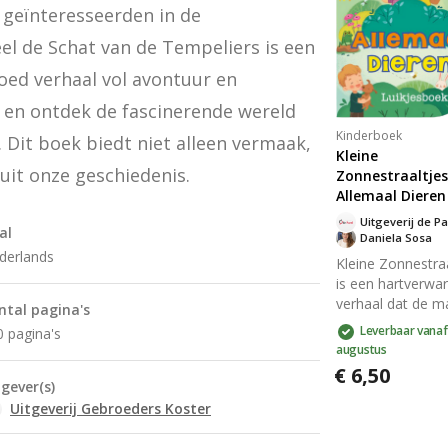
trouw vormen e
geïnteresseerden in de 
emotioneel erfgo
Laat je raken do
el de Schat van de Tempeliers is een 
verhaal en Gods
ed verhaal vol avontuur en 
regenboog van tr
 en ontdek de fascinerende wereld 
Kinderboek
 Dit boek biedt niet alleen vermaak, 
Kleine
uit onze geschiedenis.
Zonnestraaltjes
Allemaal Dieren
Uitgeverij de Pa
al
Daniela Sosa
derlands
Kleine Zonnestra
is een hartverw
verhaal dat de m
ntal pagina's
van dieren en hu
Leverbaar vanaf
0 pagina's
unieke vriendsch
augustus
viert. De sfeervol
€ 6,50
illustraties en
tgever(s)
betoverende tek
Uitgeverij Gebroeders Koster
brengen je mee i
wereld vol avont