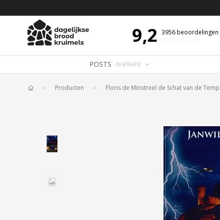
 DE DAG MET OVERDENKING 📖
BIJBELTEKST VAN DE DAG MET OVERDENK
9,2
3956
beoordelingen
POSTS
INSPIRATIE
Producten
Floris de Minstreel de Schat van de Temp
Home