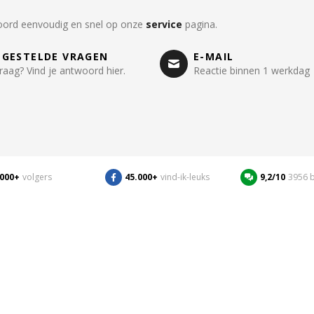
oord eenvoudig en snel op onze
service
pagina.
LGESTELDE VRAGEN
E-MAIL
raag? Vind je antwoord hier.
Reactie binnen 1 werkdag
.000+
volgers
45.000+
vind-ik-leuks
9,2/10
3956 