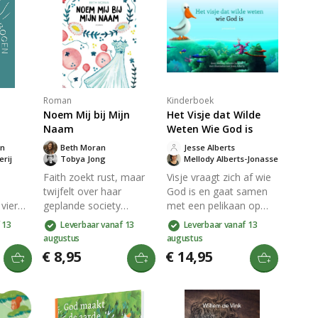
Roman
Kinderboek
Noem Mij bij Mijn
Het Visje dat Wilde
Naam
Weten Wie God is
an
Beth Moran
Jesse Alberts
erij
Tobya Jong
Mellody Alberts-Jonasse
Faith zoekt rust, maar
Visje vraagt zich af wie
twijfelt over haar
God is en gaat samen
vier
geplande society
met een pelikaan op
en die
bruiloft. Onderzoek leidt
reis langs wonderen van
 13
Leverbaar vanaf 13
Leverbaar vanaf 13
haar naar een kerkkoor
de schepping. Door
augustus
augustus
uctie
en ontmoeting met
kleurrijke illustraties en
€ 8,95
€ 14,95
 De
pastor Dylan, terwijl het
eenvoudige
weede
verleden blijft
voorbeelden wordt op
 de
achtervolgen wanneer
een begrijpelijke manier
 en
de moordenaar van
uitgelegd wie God is