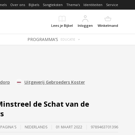
mels
Over ons
Bijbels
Songteksten
Thema's
Identiteiten
Service
Lees je Bijbel
Inloggen
Winkelmand
PROGRAMMA’S
EDUCATIE
jdorp
Uitgeverij Gebroeders Koster
Minstreel de Schat van de
s
 PAGINA'S
NEDERLANDS
01 MAART 2022
9789463701396