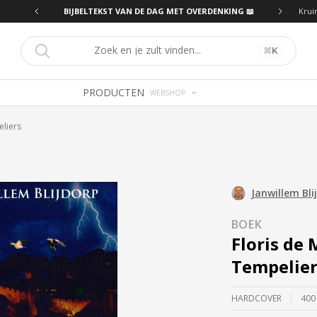
ING 📖
BIJBELTEKST VAN DE DAG MET OVERDENKING 📖
Krui
⌘
K
PRODUCTEN
WEBSHOP
eliers
Janwillem Bli
BOEK
Floris de 
Tempelier
HARDCOVER
400