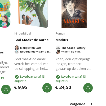
en
haar moeder vrijkomt.
voor jonge kinderen.
ed.
Een roman vol humor,
or hun
gebrokenheid en hoop
door nieuwe
oost.
vriendschappen.
Kinderbijbel
Roman
God Maakt de Aarde
Markus
Marijke ten Cate
The Grace Factory
Nederlands-Vlaams Bijbelgenootschap
Willem de Vink
rel
God maakt de aarde
Yoan, een vijftienjarige
altjes
vertelt het verhaal van
jongen, trotseert
armend
de schepping en het
gevaar op de daken van
agie
paradijs met Adam en
Jeruzalem en raakt
n
Leverbaar vanaf 13
Leverbaar vanaf 13
Eva. Geniet van
verwikkeld in het verzet
 13
appen
augustus
augustus
prachtige illustraties
tegen Romeinen. Hij
le
€ 9,95
€ 24,50
terwijl je de natuur en
ervaart discriminatie,
de eerste mensen
radicalisering en liefde.
sten
ontdekt. Maar pas op
Als ooggetuige van
n een
voor de slang, die hen
Jezus' arrestatie, moet
Volgende
uur en