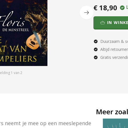
€ 18,90
IN WINK
Duurzaam & so
Altijd retourne
Gratis verzend
elding
1
van
2
Meer zoal
ers neemt je mee op een meeslepende 