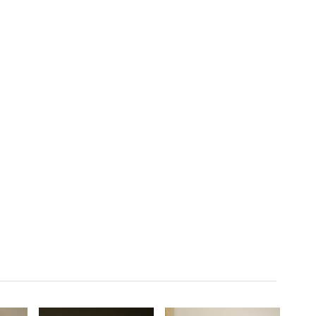
misleidt en alles
hij zijn ware zelf vinden.
verandert. Een boeiende
Een meeslepend
ge
en visueel aantrekkelijke
verhaal voor jong en
leren
reis door het Bijbelse
oud over volwassen
an
verhaal.
worden en liefde.
e
de
-have
ameling.