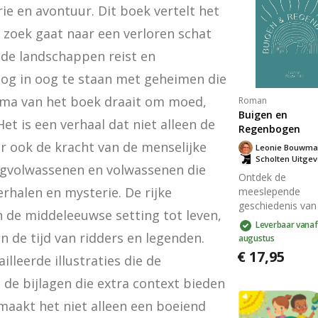
e en avontuur. Dit boek vertelt het 
 zoek gaat naar een verloren schat 
nde landschappen reist en 
og in oog te staan met geheimen die 
ma van het boek draait om moed, 
Roman
Buigen en
t is een verhaal dat niet alleen de 
Regenbogen
 ook de kracht van de menselijke 
Leonie Bouwm
Scholten Uitgev
ngvolwassenen en volwassenen die 
Ontdek de
erhalen en mysterie. De rijke 
meeslepende
geschiedenis van 
 de middeleeuwse setting tot leven, 
generaties vrouw
Leverbaar vanaf
strijden tegen de
 de tijd van ridders en legenden. 
augustus
onzichtbare destr
€ 17,95
leerde illustraties die de 
in hun gezinnen.
impact van de T
de bijlagen die extra context bieden 
Wereldoorlog en
maakt het niet alleen een boeiend 
kracht van liefde