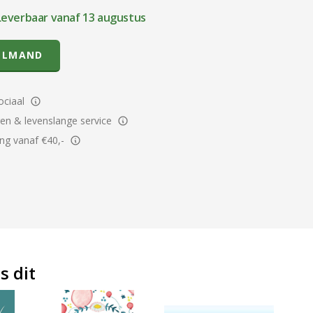
Leverbaar vanaf 13 augustus
ELMAND
ciaal
ren & levenslange service
ing vanaf €40,-
s dit