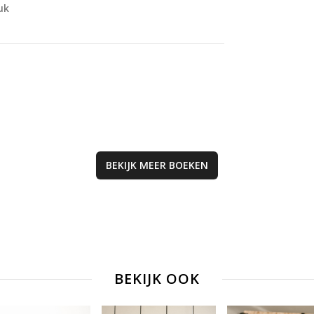
uk
liefde. Dit boek is
perfect voor jon
lezers die willen 
over de kracht v
vriendschap en d
schoonheid van 
natuur. Een must
voor elke
kinderboekenverz
BEKIJK MEER
BOEKEN
BEKIJK OOK