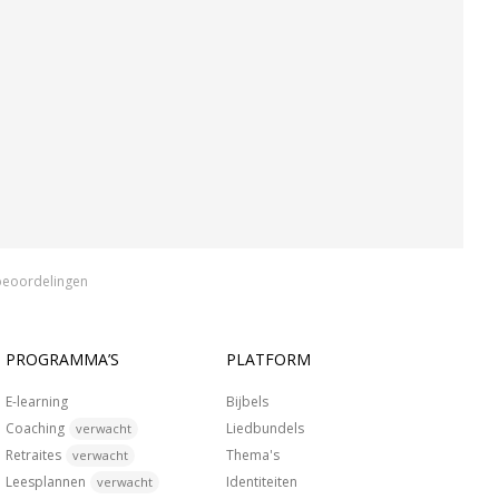
beoordelingen
PROGRAMMA’S
PLATFORM
E-learning
Bijbels
Coaching
Liedbundels
verwacht
Retraites
Thema's
verwacht
Leesplannen
Identiteiten
verwacht