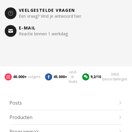
VEELGESTELDE VRAGEN
Een vraag? Vind je antwoord hier.
E-MAIL
Reactie binnen 1 werkdag
vind-
3956
40.000+
volgers
45.000+
ik-
9,2/10
beoordelingen
leuks
Posts
Producten
Programma’s