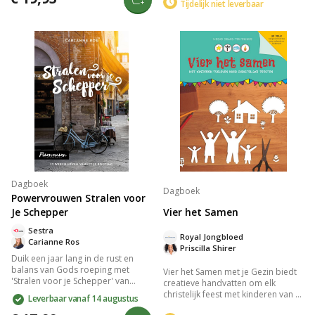
worstelingen. Elke dag biedt een
Tijdelijk niet leverbaar
echte vriendschappen opbouwen
unieke benadering met
en werken met je unieke kwaliteiten
bijbelstudie, meditatie, rituelen en
voor Gods plan. Een
columns. Ook geschikt voor
transformerende 42-daagse reis.
groepsgesprekken. Een
inspirerende gids voor
persoonlijke groei en verbinding
met God.
Dagboek
Dagboek
Powervrouwen Stralen voor
Vier het Samen
Je Schepper
Sestra
Royal Jongbloed
Carianne Ros
Priscilla Shirer
Duik een jaar lang in de rust en
balans van Gods roeping met
Vier het Samen met je Gezin biedt
'Stralen voor je Schepper' van
creatieve handvatten om elk
Carianne Ros. Ontvang inspiratie
christelijk feest met kinderen van 3-
Leverbaar vanaf 14 augustus
voor 52 weken door bijbelteksten,
11 jaar betekenisvol te vieren. Dit
korte overdenkingen en