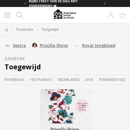
MET
BIJBELTEKST VAN DE DAG MET
OVERDENKING 📖
Producten
Toegewijd
Home
Sestra
Priscilla Shirer
Royal Jongbloed
DAGBOEK
Toegewijd
PAPERBACK
192 PAGINA'S
NEDERLANDS
2018
9789492831002