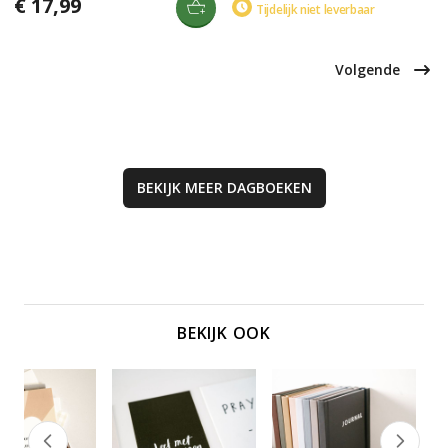
€ 17,99
praktische handboek bevat
Tijdelijk niet leverbaar
nadenkvragen die je dichter bij
bijbelleesroosters, verhalen, en
God en jezelf brengen. Perfect
verwerkingsvormen voor
voor wie verlangt naar verdieping
feestdagen als Kerst, Pasen en
in geloof.
Pinksteren, geschikt voor thuis,
Volgende
school of kerk.
BEKIJK MEER
DAGBOEKEN
BEKIJK OOK