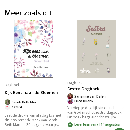
Meer zoals dit
Dagboek
Dagboek
Sestra Dagboek
Kijk Eens naar de Bloemen
Sarianne van Dalen
Erica Duenk
Sarah Beth Marr
Sestra
Verdiep je dagelijks in de nabijheid
van God met het Sestra dagboek.
Laat de drukte van alledag los met
Dit boek begeleidt christelijke
dit inspirerende boek van Sarah
vrouwen door diverse
Leverbaar vanaf 14 augustus
Beth Marr. In 30 dagen ervaar je
landschappen, met bijbelteksten
spirituele vernieuwing met