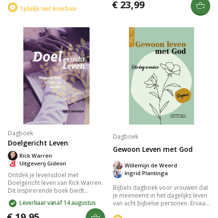
en inspirerende overdenkingen.
€ 23,99
bijbelteksten, reflectievragen en
Tijdelijk niet leverbaar
Sluit elke week af met praktische
gebeden. Dit persoonlijke
toepassingen en gebeden,
thuisretraite gidst je naar een
geschreven door diverse auteurs.
diepere verbinding met God en
Perfect voor vrouwen die midden
biedt rust en vervulling in je
in het leven staan.
dagelijkse leven.
Dagboek
Dagboek
Doelgericht Leven
Gewoon Leven met God
Rick Warren
Uitgeverij Gideon
Willemijn de Weerd
Ingrid Plantinga
Ontdek je levensdoel met
Doelgericht leven van Rick Warren.
Bijbels dagboek voor vrouwen dat
Dit inspirerende boek biedt
je meeneemt in het dagelijks leven
antwoorden op fundamentele
Leverbaar vanaf 14 augustus
van acht bijbelse personen. Ervaar
vragen en helpt je een doelgericht
hun lachen, tranen, groei en
leven te leiden. Leer je visie vinden,
€ 19,95