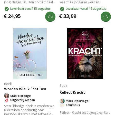
in 50 dagen. Dr. Don Colbert deelt
waarmee jongeren worden
bijbelse inzichten en praktische
aangemoedigd om na te denken
Leverbaar vanaf 15 augustus
Leverbaar vanaf 15 augustus
principes zoals hydratatie, slaap,
over de Bijbel en hun geloof te
onbewerkt voedsel, beweging, en
verdiepen. Ontdek de verhalen van
€ 24,95
€ 33,99
stressbeheer. Verbeter je welzijn
geloofshelden uit het Oude
door gezonde levenskeuzes en
Testament en ervaar de impact van
verminder risico's op ziekten
geloof op het dagelijks leven via
significant.
inspirerende spellen, vlogs en
gesprekken.
Boek
Boek
Worden Wie Ik Écht Ben
Reflect Kracht
Stasi Eldredge
Uitgeverij Gideon
Mark Stoorvogel
Columbus
Stasi Eldredge deelt in Worden wie
ik écht ben openhartig haar
Reflect - Kracht biedt jeugdwerkers
persoonlijke strijd met zelfbeeld