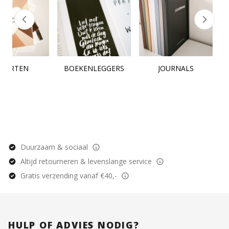
KAARTEN
BOEKENLEGGERS
JOURNALS
Duurzaam & sociaal
Altijd retourneren & levenslange service
Gratis verzending vanaf €40,-
HULP OF ADVIES NODIG?