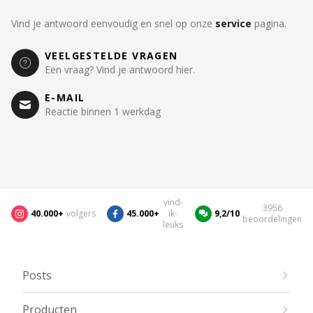
Vind je antwoord eenvoudig en snel op onze
service
pagina.
VEELGESTELDE VRAGEN
Een vraag? Vind je antwoord hier.
E-MAIL
Reactie binnen 1 werkdag
vind-
3956
40.000+
volgers
45.000+
ik-
9,2/10
beoordelingen
leuks
Posts
Producten