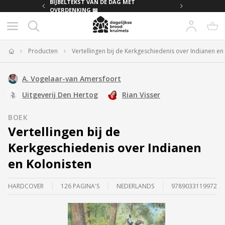
TEKST VAN DE DAG MET
BIJBELTEKST VAN DE DAG MET
NKING 📖
OVERDENKING 📖
Producten
Vertellingen bij de Kerkgeschiedenis over Indianen en
Home
A. Vogelaar-van Amersfoort
Uitgeverij Den Hertog
Rian Visser
BOEK
Vertellingen bij de
Kerkgeschiedenis over Indianen
en Kolonisten
HARDCOVER
126 PAGINA'S
NEDERLANDS
9789033119972