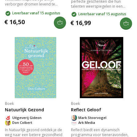
perfecte geschenken die hun
verborgen dromen levend te
talenten weerspiegelen in een
maken. Met een inspirerende
hartverwarmend verhaal over het
Leverbaar vanaf 15 augustus
Leverbaar vanaf 15 augustus
gelijkenis en praktische gids helpt
ontdekken en gebruiken van je
Wilkinson je door de uitdagingen
€ 16,50
unieke gaven. Dit boek laat zien
€ 16,99
en risico's op jouw droomreis.
hoe speciale gaven kunnen
Ontdek je potentieel, leer omgaan
bijdragen aan het helpen van
met obstakels en maak je droom
anderen en jezelf, met een diepere
werkelijkheid.
boodschap over de waarde van
persoonlijke talenten.
Boek
Boek
Natuurlijk Gezond
Reflect Geloof
Uitgeverij Gideon
Mark Stoorvogel
Don Colbert
Ark Media
In Natuurlijk gezond ontdek je de
Reflect biedt een dynamisch
weg naar een betere gezondheid
programma voor tieneravonden,