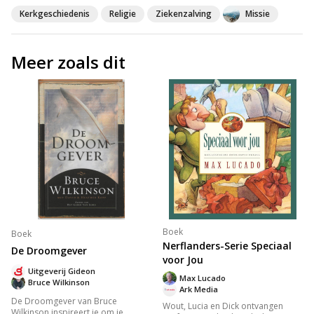
Kerkgeschiedenis
Religie
Ziekenzalving
Missie
Meer zoals dit
Boek
Boek
Nerflanders-Serie Speciaal
De Droomgever
voor Jou
Uitgeverij Gideon
Max Lucado
Bruce Wilkinson
Ark Media
De Droomgever van Bruce
Wout, Lucia en Dick ontvangen
Wilkinson inspireert je om je