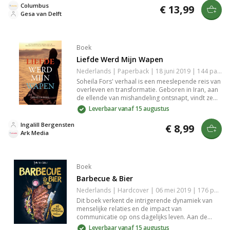
terwijl vriendschap en steun centraal staan in
Columbus
€ 13,99
deze inspirerende reis.
Gesa van Delft
Boek
Liefde Werd Mijn Wapen
Nederlands | Paperback | 18 juni 2019 | 144 pagina's | 9789033801808
Soheila Fors' verhaal is een meeslepende reis van
overleven en transformatie. Geboren in Iran, aan
de ellende van mishandeling ontsnapt, vindt ze
vrijheid en geloof in Zweden. Ze zet zich in voor
Leverbaar vanaf 15 augustus
vrouwen die bedreigd worden, via Sara’s Huis en
theehuizen in Karlskoga en Karlstad. Een krachtige
Ingalill Bergensten
€ 8,99
strijd voor vrijheid.
Ark Media
Boek
Barbecue & Bier
Nederlands | Hardcover | 06 mei 2019 | 176 pagina's | 9789463543804
Dit boek verkent de intrigerende dynamiek van
menselijke relaties en de impact van
communicatie op ons dagelijks leven. Aan de
hand van aansprekende voorbeelden en
Leverbaar vanaf 15 augustus