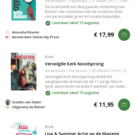
Nederlands | Paperback | 01 maart 2017 | Onbekend | 9789462984141
Dit boek biedt een diepgaande verkenning van
thema's die resoneren met de moderne lezer,
van persoonlijke groei tot maatschappelijke
uitdagingen. Met meeslepende verhalen en
Leverbaar vanaf 15 augustus
krachtige inzichten krijg je een scherpere kijk op
jezelf en de wereld om je heen. Dit werk is een
Anousha Nzume
€ 17,99
must-read voor iedereen die behoefte heeft aan
Amsterdam University Press
betekenisvolle reflectie en inspiratie.
Boek
Vervolgde Kerk Noodsprong
Nederlands | Hardcover | 28 oktober 2016 | 9789402901375
Vervolgde Kerk Noodsprong vertelt het
aangrijpende verhaal van de 11-jarige Abia in
Syrië, wiens leven verandert wanneer zijn vader
Elias zijn geloof opgeeft. Na een onveilige
Leverbaar vanaf 15 augustus
onthulling vlucht Elias naar Europa, terwijl Abia en
zijn zusjes achterblijven en worden
Gisette van Dalen
€ 11,95
geconfronteerd met angst en onzekerheid. Dit
Uitgeverij de Banier
indrukwekkende boek biedt een indringende blik
op de uitdagingen van vervolgde christenen en
de kracht van hoop en familie.
Boek
Lisa & Summer Actie op de Manege