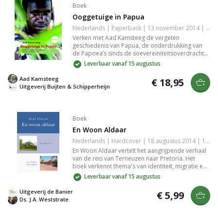
Boek
Ooggetuige in Papua
Nederlands | Paperback | 13 november 2014 | 160 pagina's | 9789058818140
Verken met Aad Kamsteeg de vergeten
geschiedenis van Papua, de onderdrukking van
de Papoea’s sinds de soevereiniteitsoverdracht
aan Indonesië, en de impact van migratie op
Leverbaar vanaf 15 augustus
cultuur en religie. De journalistieke blik onthult
mensenrechtenschendingen en biedt inzicht in de
Aad Kamsteeg
€ 18,95
strijd en toekomst van een onderdrukt volk.
Uitgeverij Buijten & Schipperheijn
Boek
En Woon Aldaar
Nederlands | Hardcover | 18 augustus 2014 | 160 pagina's | 9789462780767
En Woon Aldaar vertelt het aangrijpende verhaal
van de reis van Terneuzen naar Pretoria. Het
boek verkennt thema's van identiteit, migratie en
de zoektocht naar een nieuw leven. Met scherpe
Leverbaar vanaf 15 augustus
observaties en persoonlijke getuigenissen biedt
het je een unieke blik op de ervaringen van de
Uitgeverij de Banier
€ 5,99
verteller en de culturele diversiteit. Een
Ds. J.A. Weststrate
meeslepende leeservaring die je niet wilt missen.