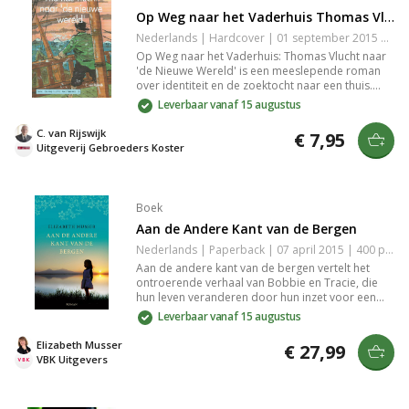
Op Weg naar het Vaderhuis Thomas Vlucht naar 'de Nieuwe Wereld'
Nederlands | Hardcover | 01 september 2015 | 48 pagina's | 9789055518012
Op Weg naar het Vaderhuis: Thomas Vlucht naar
'de Nieuwe Wereld' is een meeslepende roman
over identiteit en de zoektocht naar een thuis.
Hoofdpersoon Thomas laat zijn verleden achter
Leverbaar vanaf 15 augustus
en vindt betekenis in zijn reis naar een nieuwe
wereld. Met levendige omgevingbeschrijvingen en
C. van Rijswijk
€ 7,95
authentieke karakterontwikkeling neemt dit
Uitgeverij Gebroeders Koster
verhaal je mee op een onvergetelijke avontuur vol
persoonlijke groei.
Boek
Aan de Andere Kant van de Bergen
Nederlands | Paperback | 07 april 2015 | 400 pagina's | 9789029723473
Aan de andere kant van de bergen vertelt het
ontroerende verhaal van Bobbie en Tracie, die
hun leven veranderen door hun inzet voor een
Iraans vluchtelingengezin in Oostenrijk. Elizabeth
Leverbaar vanaf 15 augustus
Musser verweeft persoonlijke strijd, geloof en
hoop voor een beter leven in een wereld vol
Elizabeth Musser
€ 27,99
gevaar en bemoediging. Geschikt voor
VBK Uitgevers
liefhebbers van indringende verhalen en
maatschappelijke thema’s.