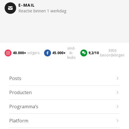
E-MAIL
Reactie binnen 1 werkdag
vind-
3956
40.000+
volgers
45.000+
ik-
9,2/10
beoordelingen
leuks
Posts
Producten
Programma’s
Platform