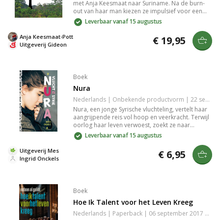
met Anja Keesmaat naar Suriname. Na de burn-
out van haar man kiezen ze impulsief voor een
radicaal nieuw leven zonder moderne gemakken.
Leverbaar vanaf 15 augustus
Te midden van de natuur en lokale ontmoetingen
vinden ze rust en geloof, met verrassende
Anja Keesmaat-Pott
€ 19,95
uitdagingen en inzichten. Perfect voor wie een
Uitgeverij Gideon
burn-out heeft overwogen en droomt van een
nieuw begin.
Boek
Nura
Nederlands | Onbekende productvorm | 22 september 2017 | 160 pagina's | 9789059522985
Nura, een jonge Syrische vluchteling, vertelt haar
aangrijpende reis vol hoop en veerkracht. Terwijl
oorlog haar leven verwoest, zoekt ze naar
veiligheid en een nieuw thuis. Haar verhaal onthult
Leverbaar vanaf 15 augustus
de pijn van verlies en de kracht van menselijk
doorzettingsvermogen. Een indringende roman
Uitgeverij Mes
€ 6,95
die de realiteit van vluchtelingen en hun zoektocht
Ingrid Onckels
naar een betere toekomst belicht.
Boek
Hoe Ik Talent voor het Leven Kreeg
Nederlands | Paperback | 06 september 2017 | 400 pagina's | 9789491921414