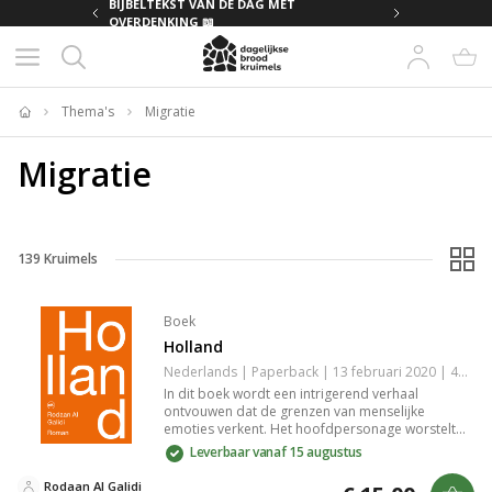
MET
BIJBELTEKST VAN DE DAG MET
OVERDENKING 📖
Thema's
Migratie
Home
Migratie
139
Kruimels
Boek
Holland
Nederlands | Paperback | 13 februari 2020 | 400 pagina's | 9789090326917
In dit boek wordt een intrigerend verhaal
ontvouwen dat de grenzen van menselijke
emoties verkent. Het hoofdpersonage worstelt
met innerlijke conflicten terwijl het decomplexiteit
Leverbaar vanaf 15 augustus
van relaties, verlies en groei blootlegt. De
meeslepende schrijfstijl en diepgaande
Rodaan Al Galidi