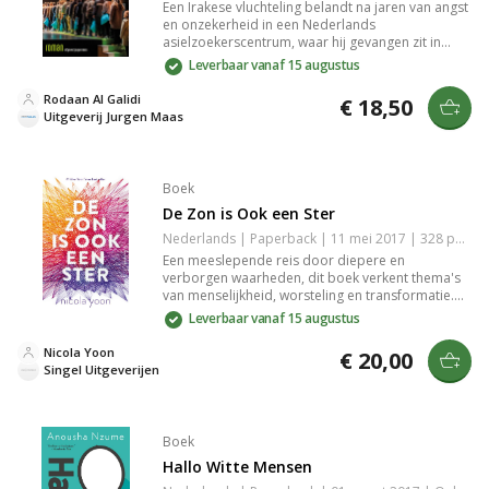
Een Irakese vluchteling belandt na jaren van angst
en onzekerheid in een Nederlands
asielzoekerscentrum, waar hij gevangen zit in
eindeloos wachten en harde bureaucratie. Een
Leverbaar vanaf 15 augustus
indringende roman over hoop, ontworteling en
de zoektocht naar een nieuw bestaan.
Rodaan Al Galidi
€ 18,50
Uitgeverij Jurgen Maas
Boek
De Zon is Ook een Ster
Nederlands | Paperback | 11 mei 2017 | 328 pagina's | 9789045120607
Een meeslepende reis door diepere en
verborgen waarheden, dit boek verkent thema's
van menselijkheid, worsteling en transformatie.
De rijke karakterontwikkeling en intrigerende plot
Leverbaar vanaf 15 augustus
lijnen houden je geboeid, terwijl krachtige
inzichten je aanzetten tot reflectie. Ideaal voor
Nicola Yoon
€ 20,00
liefhebbers van literatuur die vragen stellen over
Singel Uitgeverijen
het leven en de keuzes die we maken.
Boek
Hallo Witte Mensen