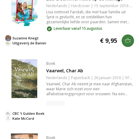
Nederlands | Hardcover | 15 september 2016 | 144 pagina's | 9789462789449
Lisa ontmoet Faridah, die met haar familie uit
Syrië is gevlucht, en ze ontdekken hun
gezamenlijke liefde voor paarden. Samen met
Lisa's verzorgpony Summer beleeft Faridah
Leverbaar vanaf 15 augustus
avonturen op de manege. Terwijl Lisa worstelt
met Max' twijfels over paardrijden, leidt de
Suzanne Knegt
€ 9,95
actiedag tot een spannende wending die
Uitgeverij de Banier
niemand verwacht.
Boek
Vaarwel, Char Ab
Nederlands | Paperback | 26 januari 2016 | 9789462782471
Vaarwel, Char Ab neemt je mee naar Afghanistan,
waar Marie zich inzet voor een
alfabetiseringsproject voor vrouwen. Na een
gewelddadige aanslag verandert haar wereld
drastisch. Dit aangrijpende verhaal over verlies,
verraad en hoop biedt een diepgaande blik op
CBC 't Gulden Boek
de Afghaanse cultuur en de kracht van onderwijs,
Kate McCord
perfect voor liefhebbers van hedendaagse
literaire fictie.
Boek