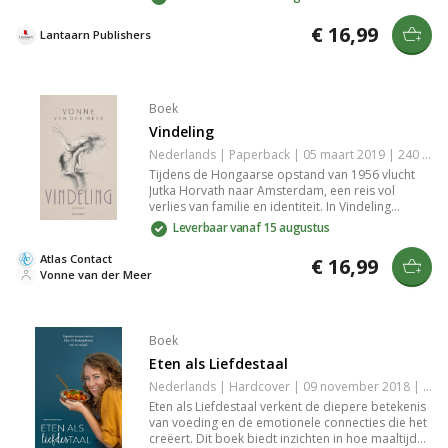
diepgaande analyses biedt het inzichten die je
laten nadenken over je eigen interacties. Een
€ 16,99
Lantaarn Publishers
essentiële leestip voor iedereen die
geïnteresseerd is in persoonlijke ontwikkeling en
sociale psychologie.
Boek
Vindeling
Nederlands | Paperback | 05 maart 2019 | 240 pagina's | 9789025454180
Tijdens de Hongaarse opstand van 1956 vlucht
Jutka Horvath naar Amsterdam, een reis vol
verlies van familie en identiteit. In Vindeling
beschrijft Vonne van der Meer hoe Jutka's
Leverbaar vanaf 15 augustus
toevallige vondst van een handtas haar bestaan
in de ban van zoeken en terugbrengen zet, terwijl
Atlas Contact
€ 16,99
ze zelf onvindbaar blijft.
Vonne van der Meer
Boek
Eten als Liefdestaal
Nederlands | Hardcover | 09 november 2018 | 224 pagina's | 9789082937305
Eten als Liefdestaal verkent de diepere betekenis
van voeding en de emotionele connecties die het
creëert. Dit boek biedt inzichten in hoe maaltijden