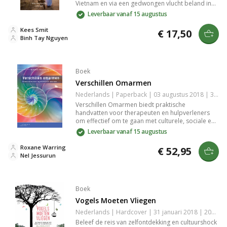
Vietnam en via een gedwongen vlucht beland in
Nederland. Ervaar hoe ze grenzen overwint,
Leverbaar vanaf 15 augustus
levensbedreigende situaties trotseert en haar
levensreis deelt als dank voor goddelijke
Kees Smit
€ 17,50
bescherming. Een inspirerende biografie van
Binh Tay Nguyen
veerkracht en hoop.
Boek
Verschillen Omarmen
Nederlands | Paperback | 03 augustus 2018 | 368 pagina's | 9789046906231
Verschillen Omarmen biedt praktische
handvatten voor therapeuten en hulpverleners
om effectief om te gaan met culturele, sociale en
persoonlijke diversiteit. Met aandacht voor
Leverbaar vanaf 15 augustus
systeemtheorie, communicatie en actuele thema’s
als gender en klasse.
Roxane Warring
€ 52,95
Nel Jessurun
Boek
Vogels Moeten Vliegen
Nederlands | Hardcover | 31 januari 2018 | 208 pagina's | 9789059991194
Beleef de reis van zelfontdekking en cultuurshock