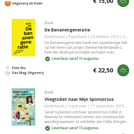
€ 15,00
karakterontwikkeling zorgen ervoor dat je
Uitgeverij de Kade
volledig in de wereld van het verhaal wordt
getrokken. Een must-read voor liefhebbers van
literatuur die raakt.
Boek
De Bananengeneratie
Nederlands | Paperback | 24 oktober 2019 | Onbekend | 9789493168039
De Bananengeneratie biedt een openhartige blik
op het leven van jonge Chinese Nederlanders.
Pete Wu deelt persoonlijke verhalen over
identiteit, generatieconflicten, daten en
Leverbaar vanaf 15 augustus
discriminatie, en laat zien hoe het is om tussen
twee culturen op te groeien.
Pete Wu
€ 22,50
Das Mag Uitgeverij
Boek
Vliegticket naar Mijn Sponsorzus
Nederlands | Hardcover | 17 september 2019 | 128 pagina's | 9789085434276
Sarah's plannen om haar sponsorzus Odile in
Rwanda te ontmoeten nemen een onverwachte
wending wanneer ze ontdekte dat Odile dringend
hulp nodig heeft. Beleef een emotionele avontuur
Leverbaar vanaf 15 augustus
vol verrassingen en ontroerende momenten