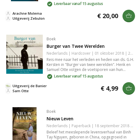
niet alleen brandstof zijn, maar ook verbinding,
Leverbaar vanaf 15 augustus
liefde en zorg uitdragen. Leer hoe je met elke hap
relaties versterkt en de kracht van voedsel in je
Arachne Molema
€ 20,00
leven optimaal benut. Perfect voor liefhebbers
Uitgeverij Zebulon
van koken en verbinding.
Boek
Burger van Twee Werelden
Nederlands | Hardcover | 01 oktober 2018 | 250 pagina's | 9789087181369
Reis mee naar het verleden en heden van ds. G.H.
Kersten in "Burger van twee werelden". Henk en
Samuel Otte volgen de voetsporen van hun
overgrootvader door Amerika, met unieke foto's
Leverbaar vanaf 15 augustus
uit het familiearchief en recente beelden. Een
venster op de geschiedenis met inleidingen van J.
Uitgeverij de Banier
€ 4,99
Mastenbroek en prof. dr. G. Harinck.
Sam Otte
Boek
Nieuw Leven
Nederlands | Paperback | 18 september 2018 | 572 pagina's | 9789492959027
Beleef het meeslepende levensverhaal van Binh
Tay Nguyen, geboren in China, opgegroeid in