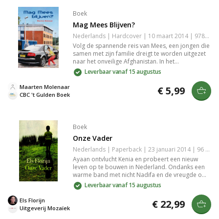
Boek
Mag Mees Blijven?
Nederlands | Hardcover | 10 maart 2014 | 9789033611902
Volg de spannende reis van Mees, een jongen die
samen met zijn familie dreigt te worden uitgezet
naar het onveilige Afghanistan. In het
asielzoekerscentrum in Katwijk vindt Mees hoop
Leverbaar vanaf 15 augustus
en steun bij zijn beste vriend Jelmer. Kan
vriendschap de minister overtuigen om hen te
Maarten Molenaar
€ 5,99
laten blijven? Ontdek het verhaal van moed en
CBC 't Gulden Boek
vriendschap in Mag Mees blijven?
Boek
Onze Vader
Nederlands | Paperback | 23 januari 2014 | 96 pagina's | 9789023994633
Ayaan ontvlucht Kenia en probeert een nieuw
leven op te bouwen in Nederland. Ondanks een
warme band met nicht Nadifa en de vreugde om
haar zoon Abdi, blijft ze getraumatiseerd. Oude
Leverbaar vanaf 15 augustus
geheimen en Abdi's tekeningen dwingen haar het
verleden onder ogen te zien, met verstrekkende
Els Florijn
€ 22,99
gevolgen voor haar toekomst. Een aangrijpende
Uitgeverij Mozaïek
novelle van Els Florijn.