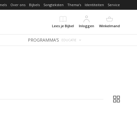
mels
Over ons
Bijbels
Songteksten
Thema's
Identiteiten
Service
Lees je Bijbel
Inloggen
Winkelmand
PROGRAMMA’S
EDUCATIE