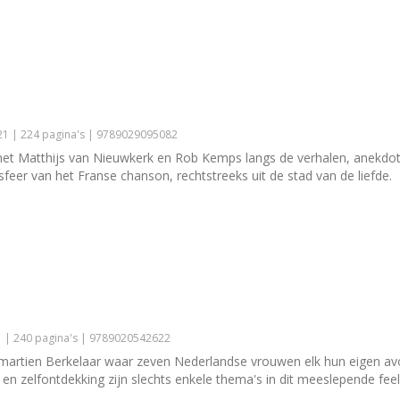
1 | 224 pagina's | 9789029095082
et Matthijs van Nieuwkerk en Rob Kemps langs de verhalen, anekdote
 sfeer van het Franse chanson, rechtstreeks uit de stad van de liefde.
1 | 240 pagina's | 9789020542622
artien Berkelaar waar zeven Nederlandse vrouwen elk hun eigen avon
g en zelfontdekking zijn slechts enkele thema's in dit meeslepende f