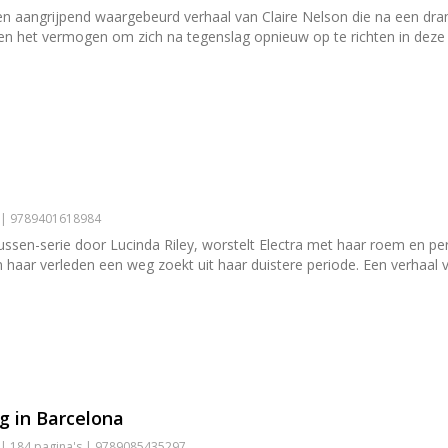
 een aangrijpend waargebeurd verhaal van Claire Nelson die na een dr
en het vermogen om zich na tegenslag opnieuw op te richten in deze 
3 | 9789401618984
ussen-serie door Lucinda Riley, worstelt Electra met haar roem en pe
aar verleden een weg zoekt uit haar duistere periode. Een verhaal vol 
g in Barcelona
 | 184 pagina's | 9789085435297