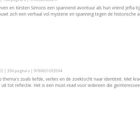
even en Kirsten Simons een spannend avontuur als hun vriend Jefta tijd
wt zich een verhaal vol mysterie en spanning tegen de historische 
2 | 336 pagina's | 9789021033594
thema's zoals liefde, verlies en de zoektocht naar identiteit. Met kr
uit tot reflectie. Het is een must-read voor iedereen die geïnteresseer