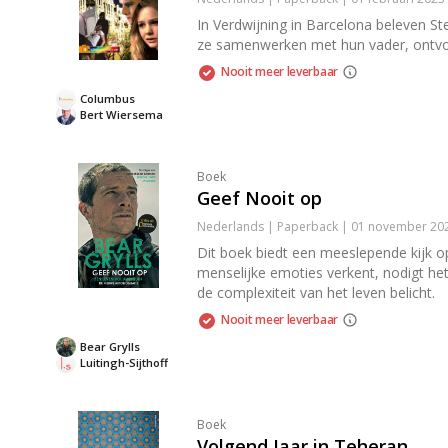
In Verdwijning in Barcelona beleven St
ze samenwerken met hun vader, ontvou
Nooit meer leverbaar
Columbus
Bert Wiersema
Boek
Geef Nooit op
Nederlands | Paperback | 01 november 202
Dit boek biedt een meeslepende kijk op 
menselijke emoties verkent, nodigt het 
de complexiteit van het leven belicht.
Nooit meer leverbaar
Bear Grylls
Luitingh-Sijthoff
Boek
Volgend Jaar in Teheran