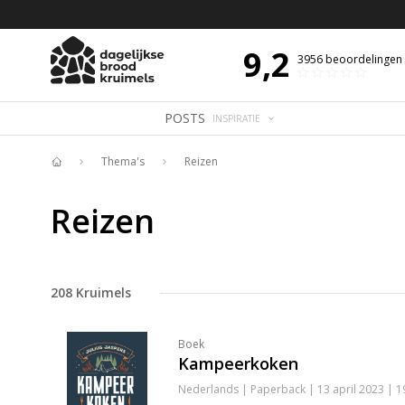
 DE DAG MET OVERDENKING 📖
BIJBELTEKST VAN DE DAG MET OVERDENK
9,2
3956
beoordelingen
POSTS
INSPIRATIE
Thema's
Reizen
Home
Reizen
208
Kruimels
Boek
Kampeerkoken
Nederlands | Paperback | 13 april 2023 | 