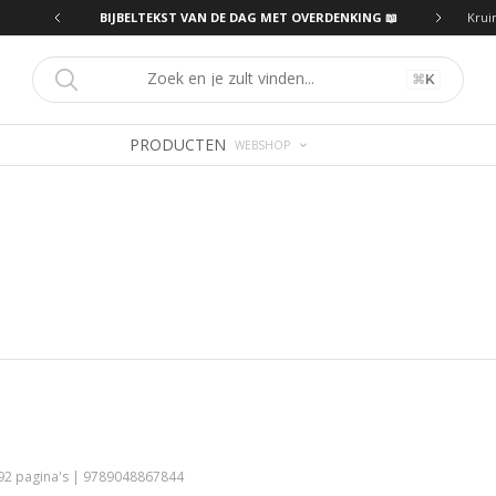
ING 📖
BIJBELTEKST VAN DE DAG MET OVERDENKING 📖
Krui
⌘
K
PRODUCTEN
WEBSHOP
192 pagina's | 9789048867844