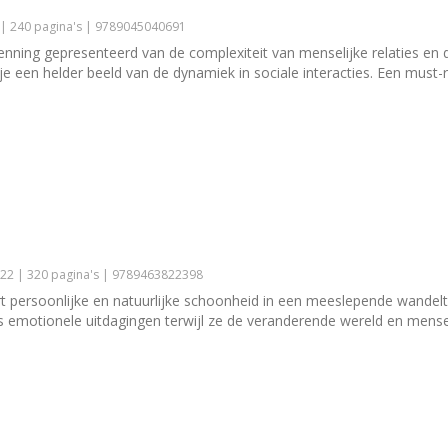
 | 240 pagina's | 9789045040691
enning gepresenteerd van de complexiteit van menselijke relaties e
 je een helder beeld van de dynamiek in sociale interacties. Een mus
22 | 320 pagina's | 9789463822398
t persoonlijke en natuurlijke schoonheid in een meeslepende wande
 als emotionele uitdagingen terwijl ze de veranderende wereld en mens