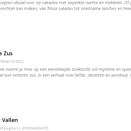
pten ideaal voor op vakantie met beperkte ruimte en middelen. Of je 
erechten kan maken, van frisse salades tot voedzame lunches en heerl
e Zus
 9789401619325
ie neemt je mee op een wereldwijde zoektocht vol mysterie en spanni
 hun verloren zus, in een verhaal over liefde, identiteit en avontuu
 Vallen
256 pagina's | 9789044364705