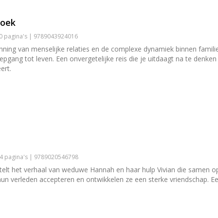
boek
60 pagina's | 9789043924016
ning van menselijke relaties en de complexe dynamiek binnen famili
gang tot leven. Een onvergetelijke reis die je uitdaagt na te denken o
ert.
24 pagina's | 9789020546798
lt het verhaal van weduwe Hannah en haar hulp Vivian die samen op 
 hun verleden accepteren en ontwikkelen ze een sterke vriendschap. E