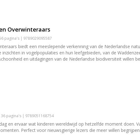
en Overwinteraars
256 pagina's | 9789029095587
teraars biedt een meeslepende verkenning van de Nederlandse natu
 inzichten in vogelpopulaties en hun leefgebieden, van de Waddenzee 
schoonheid en uitdagingen van de Nederlandse biodiversiteit willen be
| 36 pagina's | 9789051168754
 dag en ervaar wat kinderen wereldwijd op hetzelfde moment doen. Van Ja
omenten. Perfect voor nieuwsgierige lezers die meer willen begrijpen