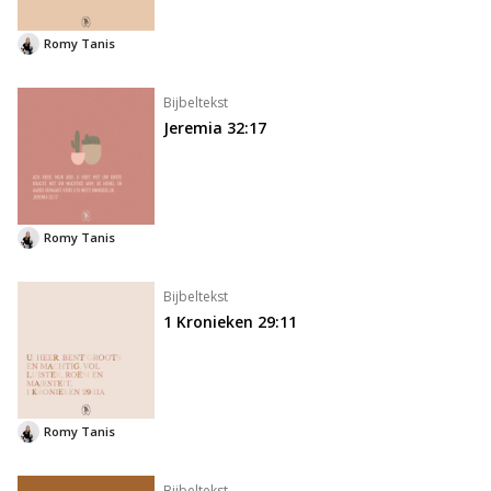
Het kan moeite kosten om jezelf kwetsbaar op te
stellen. Ik heb jaren op mijn tenen gelopen om
Romy Tanis
mijzelf te be
Bijbeltekst
Jeremia 32:17
Romy Tanis
Bijbeltekst
1 Kronieken 29:11
Romy Tanis
Bijbeltekst