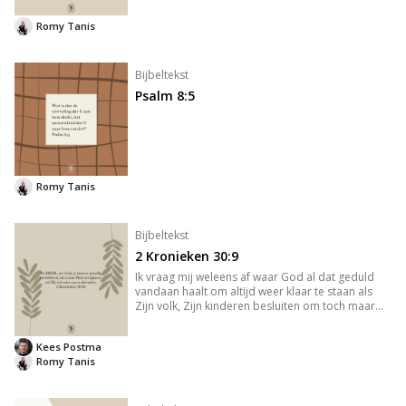
Romy Tanis
Bijbeltekst
Psalm 8:5
Romy Tanis
Bijbeltekst
2 Kronieken 30:9
Ik vraag mij weleens af waar God al dat geduld
vandaan haalt om altijd weer klaar te staan als
Zijn volk, Zijn kinderen besluiten om toch maar
weer eens thuis te komen naar omzwervingen
elders. Maar ja, zo is hij nu eenmaal. Genadig en
Kees Postma
Barmhartig. Gevend
Romy Tanis