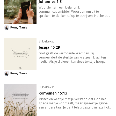
Johannes 1:3
Woorden zijn een belangrijk
communicatiemiddel. Woorden om uit te
spreken, te denken of op te schrijven. Het helpt
ons uitdrukking te geven aan hetgeen binnenin
ons leeft. God schiep alle dingen vanuit het niets,
Romy Tanis
Hij sprak en het was er! God openbaart Z
Bijbeltekst
Jesaja 40:29
God geeft de vermoeide kracht en Hij
vermeerdert de sterkte van wie geen krachten
heeft. Als je dit leest, kan deze tekst je hoop
geven maar misschien ook een dubbel gevoel
oproepen. Zeker als je in een situatie zit waarin
Romy Tanis
het leven over je heen raast e
Bijbeltekst
Romeinen 15:13
Misschien weet je met je verstand dat God het
goede met je voorheeft, maar spreekt je gevoel
een andere taal. Je bent teleurgesteld in jezelf of
in de ander. Er zijn vragen waarom God de
dingen toelaat in je leven die pijn doen. Je