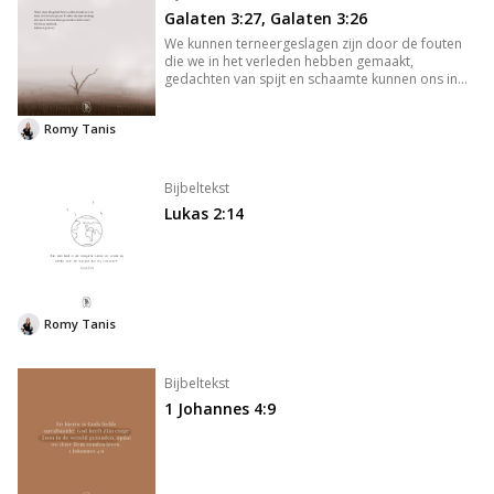
Galaten 3:27, Galaten 3:26
We kunnen terneergeslagen zijn door de fouten
die we in het verleden hebben gemaakt,
gedachten van spijt en schaamte kunnen ons in
de greep houden. De zondelast kan zo zwaar
wegen dat het je vreugde rooft. Als dit mij
Romy Tanis
overkomt, voel ik de aanklacht die zi
Bijbeltekst
Lukas 2:14
Romy Tanis
Bijbeltekst
1 Johannes 4:9