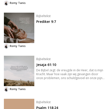
Romy Tanis
verstand zegt dat God t
Bijbeltekst
Prediker 9:7
Romy Tanis
Bijbeltekst
Jesaja 61:10
De Bijbel zegt: de vreugde in de Heer, dat is mijn
Kracht. Maar hoe vaak zijn wij gevangen door
onze problemen, ons schuldgevoel en onze pijn?
Door het Kruis heeft Jezus de weg naar de Vader
gebaand en is de scheiding die er tussen God en
Romy Tanis
de mens was ge
Bijbeltekst
Psalm 118:24