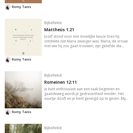
Romy Tanis
Bijbeltekst
Mattheüs 1:21
Jozef stond voor een moeilijke keuze toen hij
ontdekte dat Maria zwanger was. Maria, de vrouw
met wie hij zou gaan trouwen, zijn geliefde die
nog maagd was. Volgens de Joodse wet had Jozef
nu het recht om de trouwbelofte aan Maria te
Romy Tanis
verbreken en de Joods
Bijbeltekst
Romeinen 12:11
Je kunt enthousiast aan een taak beginnen en
gaandeweg wordt je gedrevenheid minder. Het
vuurtje dooft en je bent geneigd op te geven. Mij
overkomt het weleens en dan zoek ik naar
argumenten om het acceptabel te laten zijn.
Romy Tanis
Achteraf neem ik het mijzelf kw
Bijbeltekst