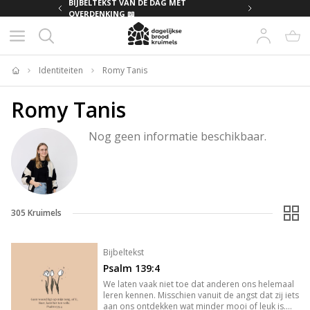
MET
BIJBELTEKST VAN DE DAG MET
OVERDENKING 📖
Identiteiten
Romy Tanis
Home
Romy Tanis
Nog geen informatie beschikbaar.
305
Kruimels
Bijbeltekst
Psalm 139:4
We laten vaak niet toe dat anderen ons helemaal
leren kennen. Misschien vanuit de angst dat zij iets
aan ons ontdekken wat minder mooi of leuk is.