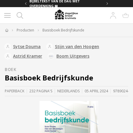
MET
BIJBELTEKST VAN DE DAG MET
OVERDENKING 📖
Producten
Basisboek Bedrijfskunde
Home
Sytse Douma
Stijn van den Hoogen
Astrid Kramer
Boom Uitgevers
BOEK
Basisboek Bedrijfskunde
PAPERBACK
232 PAGINA'S
NEDERLANDS
05 APRIL 2024
978902445