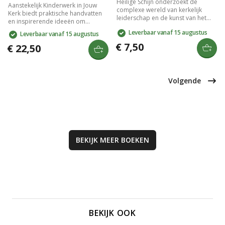
Heilige Schijn onderzoekt de
Aanstekelijk Kinderwerk in Jouw
complexe wereld van kerkelijk
Kerk biedt praktische handvatten
leiderschap en de kunst van het
en inspirerende ideeën om
managen binnen religieuze
kinderen effectief te betrekken bij
Leverbaar vanaf 15 augustus
Leverbaar vanaf 15 augustus
gemeenschappen. Het boek
geloof en kerk. Dit boek
onthult de spanningen tussen
€ 7,50
presenteert creatieve methoden,
€ 22,50
idealen en realiteit, en hoe het
interactieve toepassingen en
beeld dat kerkgenoten van hun
duidelijke stappen voor het
leiders hebben, kan afwijken van
opzetten van boeiende
de waarheid. Een onmisbare gids
kinderprogramma's. Ideaal voor
Volgende
voor wie inzicht wil krijgen in
iedereen die kinderm Ministry wil
kerkmanschap en de uitdagingen
vernieuwen en enthousiasmeren.
daarvan.
BEKIJK MEER
BOEKEN
BEKIJK OOK