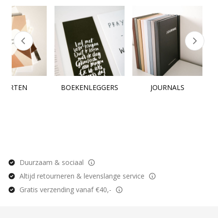
KAARTEN
BOEKENLEGGERS
JOURNALS
Duurzaam & sociaal
Altijd retourneren & levenslange service
Gratis verzending vanaf €40,-