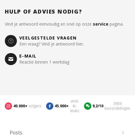
HULP OF ADVIES NODIG?
Vind je antwoord eenvoudig en snel op onze
service
pagina.
VEELGESTELDE VRAGEN
Een vraag? Vind je antwoord hier.
E-MAIL
Reactie binnen 1 werkdag
vind-
3956
40.000+
volgers
45.000+
ik-
9,2/10
beoordelingen
leuks
Posts