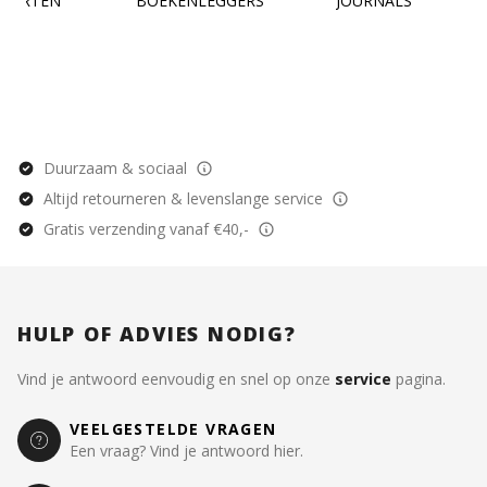
KAARTEN
BOEKENLEGGERS
JOURNALS
Duurzaam & sociaal
Altijd retourneren & levenslange service
Gratis verzending vanaf €40,-
HULP OF ADVIES NODIG?
Vind je antwoord eenvoudig en snel op onze
service
pagina.
VEELGESTELDE VRAGEN
Een vraag? Vind je antwoord hier.