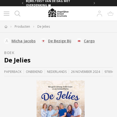
BIJBELTEKST VAN DE DAG MET
BIJBELTEKST VAN DE DAG MET
OVERDENKING 📖
OVERDENKING 📖
Producten
De Jelies
Home
Micha Jacobs
De Bezige Bij
Cargo
BOEK
De Jelies
PAPERBACK
ONBEKEND
NEDERLANDS
26 NOVEMBER 2024
978940