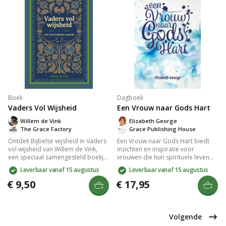
innerlijke verbinding met God
kunnen versterken.
Boek
Dagboek
Vaders Vol Wijsheid
Een Vrouw naar Gods Hart
Willem de Vink
Elizabeth George
The Grace Factory
Grace Publishing House
Ontdek Bijbelse wijsheid in Vaders
Een Vrouw naar Gods Hart biedt
vol wijsheid van Willem de Vink,
inzichten en inspiratie voor
een speciaal samengesteld boekje
vrouwen die hun spirituele leven
voor vaders met 31 meditaties.
willen verdiepen. Het boek verkent
Leverbaar vanaf 15 augustus
Leverbaar vanaf 15 augustus
Vind inspiratie en wijsheid om
de rol van vrouwelijkheid in geloof,
jezelf als vader te verrijken en een
moedigt aan tot zelfreflectie en
€ 9,50
€ 17,95
positieve invloed op je kind uit te
benadrukt de kracht van een
oefenen. Een must-read voor elke
hechte relatie met God. Dit boek is
vader die zijn kind met wijsheid wil
een waardevolle gids voor
begeleiden.
iedereen die op zoek is naar
Volgende
betekenis en vervulling in haar