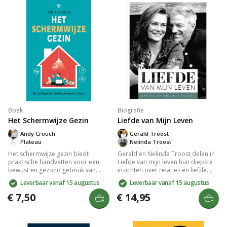
Boek
Biografie
Het Schermwijze Gezin
Liefde van Mijn Leven
Andy Crouch
Gerald Troost
Plateau
Nelinda Troost
Het schermwijze gezin biedt
Gerald en Nelinda Troost delen in
praktische handvatten voor een
Liefde van mijn leven hun diepste
bewust en gezond gebruik van
inzichten over relaties en liefde.
technologie binnen het gezin. Andy
Ontdek de rol van geloof in hun
Leverbaar vanaf 15 augustus
Leverbaar vanaf 15 augustus
Crouch laat zien hoe digitale
duurzame relatie en leer van hun
keuzes onbedoelde gevolgen
ervaringen en uitdagingen. Inclusief
€ 7,50
€ 14,95
kunnen hebben en moedigt aan tot
interviews met andere koppels,
reflectie over familiewaarden.
biedt deze gids inspiratie voor
Ideaal voor wie op zoek is naar
zowel nieuwe als langdurige
balans in een wereld vol schermen
relaties.