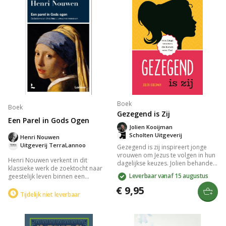
en afleidingen.
Boek
Boek
Gezegend is Zij
Een Parel in Gods Ogen
Jolien Kooijman
Scholten Uitgeverij
Henri Nouwen
Uitgeverij TerraLannoo
Gezegend is zij inspireert jonge
vrouwen om Jezus te volgen in hun
Henri Nouwen verkent in dit
dagelijkse keuzes. Jolien behandelt
klassieke werk de zoektocht naar
thema's als liefde, geloof, en social
Leverbaar vanaf 15 augustus
geestelijk leven binnen een
media, en deelt persoonlijke
westerse, geseculariseerde
verhalen en inzichten om je relatie
€ 9,95
context. Hij biedt een diepgaand
Tijdelijk niet leverbaar
met Jezus te verdiepen. Een
inzicht in de betekenis van het
inspirerend boek voor wie richting
menselijk bestaan en nodigt uit tot
zoekt in hun geloofsleven.
reflectie op persoonlijke
spiritualiteit, waardoor lezers hun