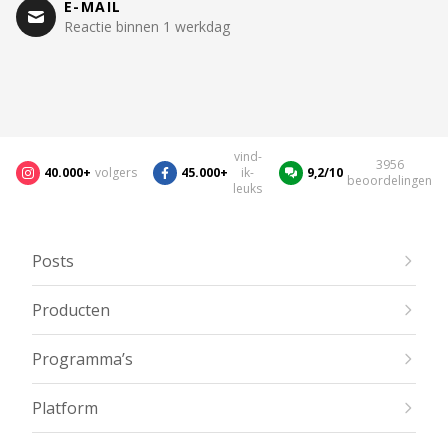
E-MAIL
Reactie binnen 1 werkdag
vind-
3956
40.000+
volgers
45.000+
ik-
9,2/10
beoordelingen
leuks
Posts
Producten
Programma’s
Platform