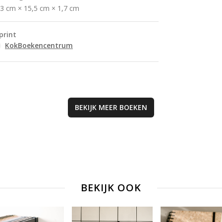
auteurs als Liesb
,3 cm × 15,5 cm × 1,7 cm
Binsbergen en Wi
Brouwer en erva
print
magie van Kerst.
KokBoekencentrum
BEKIJK MEER
BOEKEN
BEKIJK OOK