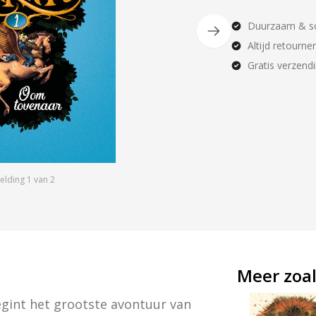
Duurzaam & so
Altijd retourne
Gratis verzend
elding
1
van
2
Meer zoal
int het grootste avontuur van 