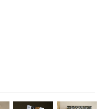
universum, en begrijp
eth van
liefde. Dit boek is
de speciale plaats van
lleke
perfect voor jonge
de aarde. Een
ar de
lezers die willen leren
indrukwekkende bijbelse
over de kracht van
ruimtereis.
vriendschap en de
schoonheid van de
natuur. Een must-have
voor elke
kinderboekenverzameling.