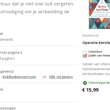
de machtige lee
uur dat je niet snel zult vergeten. 
Aslan terwijl ze s
 uitnodiging om je verbeelding de 
voor het goede in
klassieke verhaal
boordevol magie
moed.
al
Kinderboek
derlands
Operatie Kerst
Columbus
ntal pagina's
Judith van Held
4 pagina's
Geniet van sfeerv
hartverwarmend
tgever(s)
kerstverhalen vo
KokBoekencentrum
VBK Uitgevers
kinderen vanaf 9 
Overmorgen be
Perfect om zelf t
of voor te lezen 
€ 15,99
uk
school, in de ker
thuis. Laat je
meevoeren door
verhalen van div
metingen