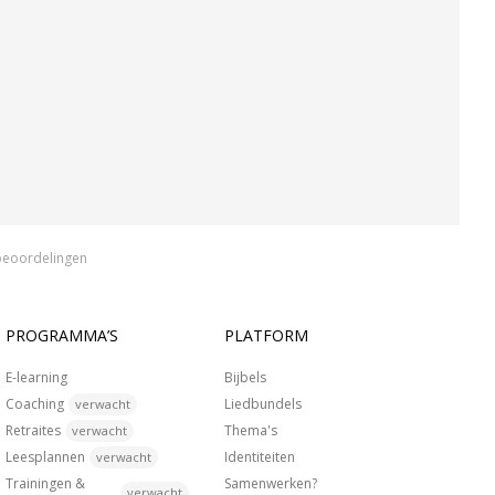
beoordelingen
PROGRAMMA’S
PLATFORM
E-learning
Bijbels
Coaching
Liedbundels
verwacht
Retraites
Thema's
verwacht
Leesplannen
Identiteiten
verwacht
Trainingen &
Samenwerken?
verwacht