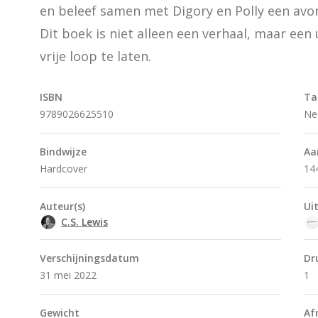
en beleef samen met Digory en Polly een avont
Dit boek is niet alleen een verhaal, maar een
vrije loop te laten.
ISBN
Ta
9789026625510
Ne
Bindwijze
Aa
Hardcover
14
Auteur(s)
Ui
C.S. Lewis
Verschijningsdatum
Dr
31 mei 2022
1
Gewicht
Af