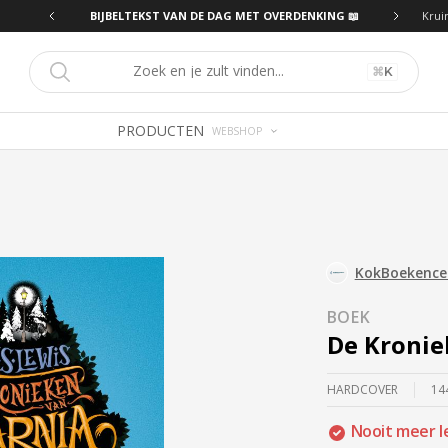
ING 📖
BIJBELTEKST VAN DE DAG MET OVERDENKING 📖
Krui
⌘
K
PRODUCTEN
WEBSHOP
KokBoekenc
BOEK
De Kronie
HARDCOVER
14
Nooit meer l