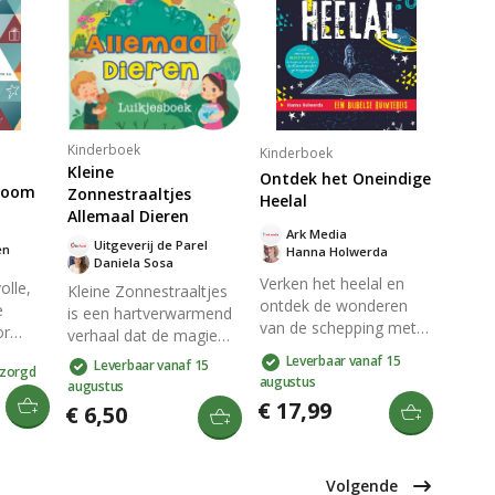
voor jonge kinderen.
uw
buurvrouwen. Een
trijden
verhaal vol vriendschap
 dit
en avontuur dat je
meeneemt in hun
 en
geheime onderzoek.
Perfect voor
Kinderboek
nieuwsgierige jonge
Kinderboek
Kleine
lezers.
Ontdek het Oneindige
boom
Zonnestraaltjes
Heelal
Allemaal Dieren
Ark Media
Uitgeverij de Parel
en
Hanna Holwerda
Daniela Sosa
Verken het heelal en
olle,
Kleine Zonnestraaltjes
ontdek de wonderen
e
is een hartverwarmend
van de schepping met
or
verhaal dat de magie
dit boek vol
jaar.
van dieren en hun
Leverbaar vanaf 15
Leverbaar vanaf 15
verrassende informatie,
zorgd
e lezen
unieke vriendschappen
augustus
augustus
boeiende proefjes en
op
viert. De sfeervolle
€ 17,99
€ 6,50
interactieve opdrachten.
k of
illustraties en
Leer over planeten,
betoverende teksten
sterren en de oneindige
 de
brengen je mee in een
grootheid van het
Volgende
erse
wereld vol avontuur en