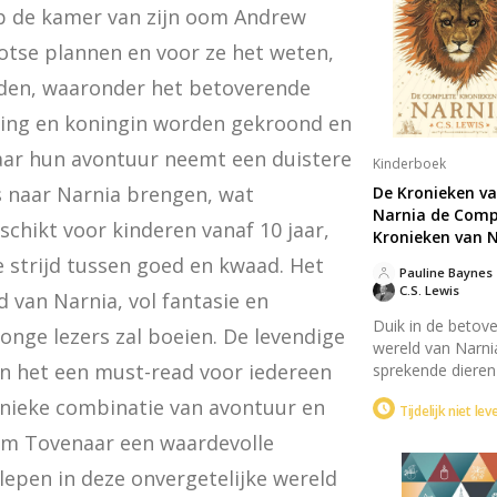
p de kamer van zijn oom Andrew 
tse plannen en voor ze het weten, 
en, waaronder het betoverende 
ing en koningin worden gekroond en 
aar hun avontuur neemt een duistere 
Kinderboek
 naar Narnia brengen, wat 
De Kronieken v
Narnia de Comp
chikt voor kinderen vanaf 10 jaar, 
Kronieken van 
strijd tussen goed en kwaad. Het 
Pauline Baynes
C.S. Lewis
 van Narnia, vol fantasie en 
Duik in de betov
jonge lezers zal boeien. De levendige 
wereld van Narni
 het een must-read voor iedereen 
sprekende dieren
fantastische wez
nieke combinatie van avontuur en 
Tijdelijk niet le
samenkomen in 
gevechten. Volg 
om Tovenaar een waardevolle 
avonturen van d
epen in deze onvergetelijke wereld 
Pevensie-kindere