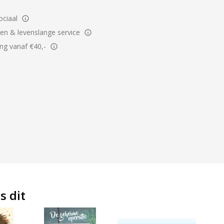
ciaal
ren & levenslange service
ing vanaf €40,-
s dit