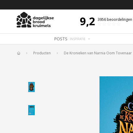
 DE DAG MET OVERDENKING 📖
BIJBELTEKST VAN DE DAG MET OVERDENK
9,2
3956
beoordelingen
POSTS
INSPIRATIE
Producten
De Kronieken van Narnia Oom Tovenaar
Home