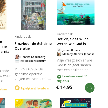
Kinderboek
Kinderboek
Het Visje dat Wilde
an
Frnz4ever de Geheime
Weten Wie God is
lete
Operatie
Jesse Alberts
Narnia
Mellody Alberts-Jonasse
Henriët Koornberg
Visje vraagt zich af wie
KokBoekencentrum
God is en gaat samen
In FRNZ4EVER De
met een pelikaan op
erende
geheime operatie
reis langs wonderen van
a, waar
Leverbaar vanaf 15
volgen we Marit, Fabio,
de schepping. Door
 en
augustus
Carlijn en Esmée, vier
kleurrijke illustraties en
ens
€ 14,95
vrienden uit groep 8, in
Tijdelijk niet leverbaar
eenvoudige
verbaar
epische
hun zoektocht naar hun
voorbeelden wordt op
de
talenten en een
een begrijpelijke manier
e
spannend mysterie rond
uitgelegd wie God is
n en
hun nieuwe