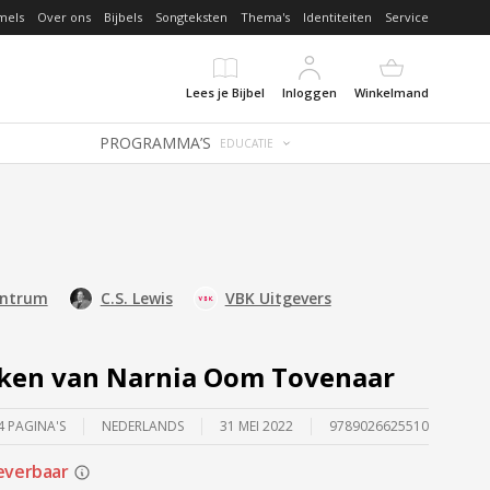
mels
Over ons
Bijbels
Songteksten
Thema's
Identiteiten
Service
Lees je Bijbel
Inloggen
Winkelmand
PROGRAMMA’S
EDUCATIE
entrum
C.S. Lewis
VBK Uitgevers
ken van Narnia Oom Tovenaar
4 PAGINA'S
NEDERLANDS
31 MEI 2022
9789026625510
everbaar