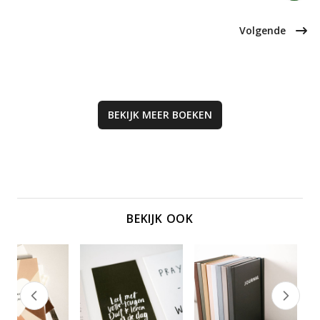
vormgeving en praktische inhoud
bestaan. Ideaal voor wie balans
is het een ideaal cadeau dat
zoekt.
jongeren helpt hun geloof te
Volgende
verdiepen.
BEKIJK MEER
BOEKEN
BEKIJK OOK