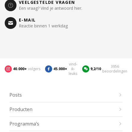
VEELGESTELDE VRAGEN
Een vraag? Vind je antwoord hier.
E-MAIL
Reactie binnen 1 werkdag
vind-
3956
40.000+
volgers
45.000+
ik-
9,2/10
beoordelingen
leuks
Posts
Producten
Programma’s