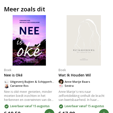
Meer zoals dit
Boek
Boek
Nee is Oké
Wat Ik Houden Wil
Uitgeverij Buijten & Schipperheijn
Anne Marije Baars
Carianne Ros
Sestra
Nee is oké meer genieten, minder
Anne Marije's reis naar
moeten biedt inzichten in het
zelfontdekking onthult de kracht
herkennen en overwinnen van de
van kwetsbaarheid. In haar
please disease. Therapeuten
zoektocht naar authenticiteit leert
Leverbaar vanaf 15 augustus
Leverbaar vanaf 15 augustus
Carianne Ros en Michelle van
ze omgaan met burn-outs en
Dusseldorp onthullen zeven
depressies, omarmt ze haar