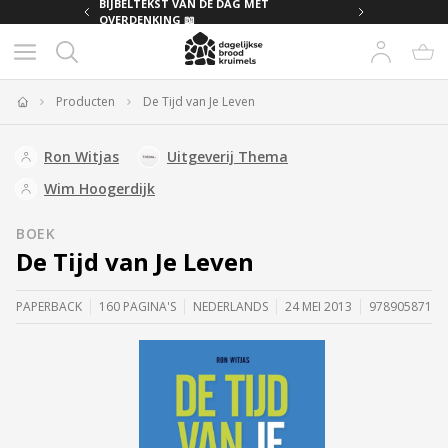
G MET
BIJBELTEKST VAN DE DAG MET
OVERDENKING 📖
Producten
De Tijd van Je Leven
Home
Ron Witjas
Uitgeverij Thema
Wim Hoogerdijk
BOEK
De Tijd van Je Leven
PAPERBACK
160 PAGINA'S
NEDERLANDS
24 MEI 2013
97890587180