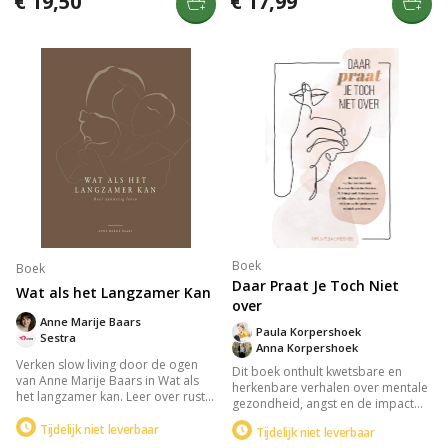
€ 19,50
€ 17,99
pleasetypes en geven praktische
autisme, en vindt ze vrijheid in
adviezen voor meer zelfbewustzijn
minimalisme. Dit inspirerend
en vreugde. Kies voor minder
verhaal laat zien hoe je jezelf kunt
stress en meer vrijheid in je leven.
herontdekken en oude ballast los
kunt laten.
Boek
Boek
Daar Praat Je Toch Niet
Wat als het Langzamer Kan
over
Anne Marije Baars
Paula Korpershoek
Sestra
Anna Korpershoek
Verken slow living door de ogen
Dit boek onthult kwetsbare en
van Anne Marije Baars in Wat als
herkenbare verhalen over mentale
het langzamer kan. Leer over rust
gezondheid, angst en de impact
vinden in alledaagse momenten,
van seksueel misbruik. Met humor
flexibel omgaan met
Tijdelijk niet leverbaar
Tijdelijk niet leverbaar
en zelfspot delen schoonzussen
veranderingen en loslaten. Het