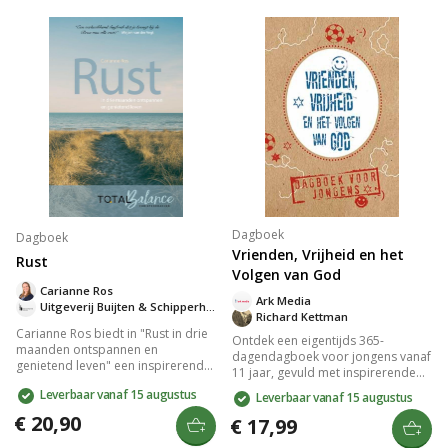
Paula en Anna hun ervaringen en
boek biedt inzicht in leven vanuit je
principes die hen hielpen
hart met prachtige foto's die
herstellen. Hun openhartigheid
aanwezig leven illustreren.
inspireert, verbindt en helpt
schaamte doorbreken.
Dagboek
Dagboek
Vrienden, Vrijheid en het
Rust
Volgen van God
Carianne Ros
Ark Media
Uitgeverij Buijten & Schipperheijn
Richard Kettman
Carianne Ros biedt in "Rust in drie
Ontdek een eigentijds 365-
maanden ontspannen en
dagendagboek voor jongens vanaf
genietend leven" een inspirerende
11 jaar, gevuld met inspirerende
reis naar meer innerlijke rust. Als
bijbelteksten en korte stukken over
Leverbaar vanaf 15 augustus
Leverbaar vanaf 15 augustus
therapeut en christen neemt ze je
relevante thema's zoals
100 dagen mee om liefde te laten
€ 20,90
vriendschap, keuzes maken en
€ 17,99
doordringen in je leven, wat leidt
vergeving. Met een stoere
tot een rustiger en gelukkiger