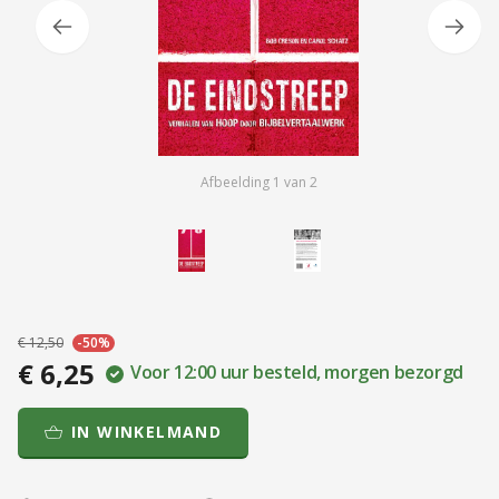
Afbeelding
1
van
2
€ 12,50
-50%
€ 6,25
Voor 12:00 uur besteld, morgen bezorgd
IN WINKELMAND