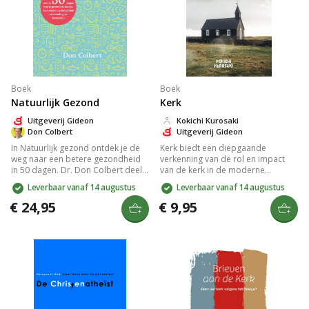
Boek
Boek
Natuurlijk Gezond
Kerk
Uitgeverij Gideon
Kokichi Kurosaki
Don Colbert
Uitgeverij Gideon
In Natuurlijk gezond ontdek je de
Kerk biedt een diepgaande
weg naar een betere gezondheid
verkenning van de rol en impact
in 50 dagen. Dr. Don Colbert deelt
van de kerk in de moderne
bijbelse inzichten en praktische
samenleving. Het boek behandelt
Leverbaar vanaf 14 augustus
Leverbaar vanaf 14 augustus
principes zoals hydratatie, slaap,
thema's zoals geloof,
onbewerkt voedsel, beweging, en
gemeenschap en de uitdagingen
€ 24,95
€ 9,95
stressbeheer. Verbeter je welzijn
waarmee kerken geconfronteerd
door gezonde levenskeuzes en
worden. Met scherpe analyses en
verminder risico's op ziekten
inspirerende inzichten is dit een
significant.
onmisbaar werk voor iedereen die
geïnteresseerd is in de
hedendaagse religieuze ervaring
en de toekomst van de kerk.