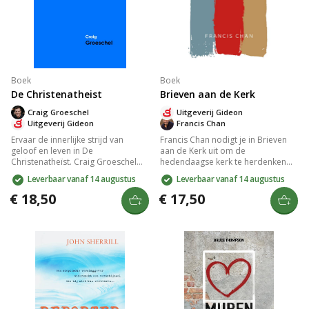
Boek
Boek
De Christenatheist
Brieven aan de Kerk
Craig Groeschel
Uitgeverij Gideon
Uitgeverij Gideon
Francis Chan
Ervaar de innerlijke strijd van
Francis Chan nodigt je in Brieven
geloof en leven in De
aan de Kerk uit om de
Christenatheïst. Craig Groeschel
hedendaagse kerk te herdenken
deelt zijn reis van christelijk
door te reflecteren op de
Leverbaar vanaf 14 augustus
Leverbaar vanaf 14 augustus
atheïsme, prikkelend tot
oprechte, radicale gemeenschap
zelfreflectie en verandering. Dit
van de vroege kerk. Dit boek biedt
€ 18,50
€ 17,50
boek confronteert en inspireert
inzichten over authentiek Kerk-zijn,
met authenticiteit en bijbels inzicht,
bekritiseert moderne structuren en
perfect voor wie dieper wil graven
moedigt aan om de essentie van
in zijn geloof.
geloof te herontdekken.