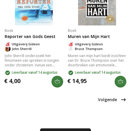
Boek
Boek
Reporter van Gods Geest
Muren van Mijn Hart
Uitgeverij Gideon
Uitgeverij Gideon
John Sherrill
Bruce Thompson
John Sherrill onderzoekt het
Muren van mijn hart biedt inzichten
fenomeen van spreken in tongen
van Dr. Bruce Thompson over het
onder christenen. Vanuit een
doorbreken van emotionele
sceptische houding verkent hij
barrières voor persoonlijke groei.
Leverbaar vanaf 14 augustus
Leverbaar vanaf 14 augustus
Bijbelse bronnen en spreekt met
Gebaseerd op bijbelse principes,
betrokkenen, waarbij hij geraakt
helpt dit wereldwijde bestseller je
€ 4,00
€ 14,95
wordt door hun oprechte geloof
te herstellen van relationele en
en nuchtere benadering. Dit boek
geestelijke schade. Geschreven
biedt inzicht in de betekenis van
door een ervaren arts en
deze bijzondere gebedstaal.
counselor, ideaal voor wie
Volgende
emotionele vrijheid zoekt.