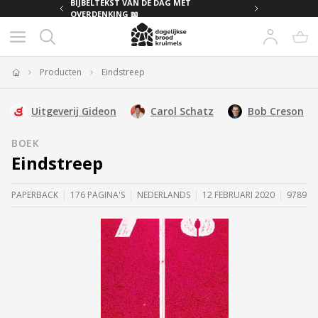
MET
BIJBELTEKST VAN DE DAG MET
OVERDENKING 📖
Producten
Eindstreep
Home
Uitgeverij Gideon
Carol Schatz
Bob Creson
BOEK
Eindstreep
PAPERBACK
176 PAGINA'S
NEDERLANDS
12 FEBRUARI 2020
978905