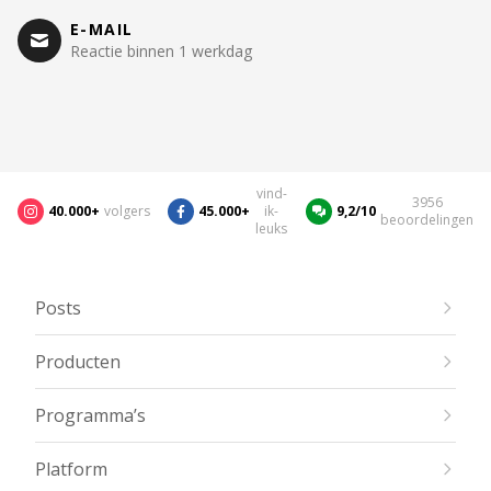
E-MAIL
Reactie binnen 1 werkdag
vind-
3956
40.000+
volgers
45.000+
ik-
9,2/10
beoordelingen
leuks
Posts
Producten
Programma’s
Platform