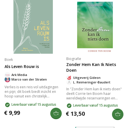
samenkomen.
Biografie
Boek
Zonder Hem Kan Ik Niets
Als Leven Rouw is
Doen
Ark Media
Uitgeverij Gideon
Marco van der Straten
L. Reimeringer-Baudert
Verlies is een reis vol uitdagingen
In "Zonder Hem kan ik niets doen"
en pijn; dit boek biedt inzicht en
deelt Corrie ten Boom haar
hoop vanuit een christelijk
wereldwijde reiservaringen en
perspectief. Het ondersteunt
spirituele inzichten. Haar notities
Leverbaar vanaf 15 augustus
Leverbaar vanaf 15 augustus
lezers met praktische
en verhalen tonen haar
handreikingen en troost in tijden
€ 9,99
diepgewortelde geloof in Jezus
€ 13,50
van rouw, terwijl het begrip van
Christus en tonen aan hoe
verdriet verdiept. Een waardevol
afhankelijkheid van Hem leidt tot
geschenk dat steun biedt in
innerlijke kracht en overwinning.