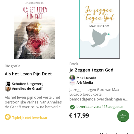
moeilijke dagen.
Een inspirerend boek vol
getuigenissen en overdenkingen.
Boek
Biografie
Ja Zeggen tegen God
Als het Leven Pijn Doet
Max Lucado
Ark Media
Scholten Uitgeverij
Annelies de Graaff
Ja zeggen tegen God van Max
Lucado biedt korte,
Als het leven pijn doet vertelt het
bemoedigende overdenkingen en
persoonlijke verhaal van Annelies
inspirerende bijbelteksten die je
Leverbaar vanaf 15 augustus
de Graaff over rouw na het verlies
helpen groeien in je geloof. Het
van haar man. Met eerlijkheid en
boek behandelt thema's zoals
€ 17,99
hoop laat ze zien hoe je stap voor
Tijdelijk niet leverbaar
christelijk leven, de liefde van God
stap de draad weer oppakt, terwijl
en Zijn plan voor jou. Perfect als
geloof en veerkracht centraal staan
cadeau voor belijdenis of
in het omgaan met verdriet.
volwassendoop, en een