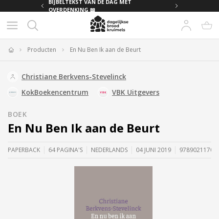
MET
BIJBELTEKST VAN DE DAG MET
OVERDENKING 📖
Producten
En Nu Ben Ik aan de Beurt
Home
Christiane Berkvens-Stevelinck
KokBoekencentrum
VBK Uitgevers
BOEK
En Nu Ben Ik aan de Beurt
PAPERBACK
64 PAGINA'S
NEDERLANDS
04 JUNI 2019
97890211706