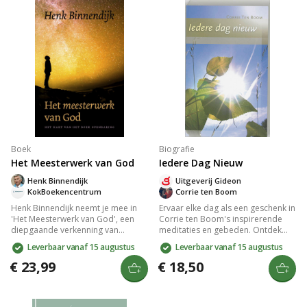
Boek
Biografie
Het Meesterwerk van God
Iedere Dag Nieuw
Henk Binnendijk
Uitgeverij Gideon
KokBoekencentrum
Corrie ten Boom
Henk Binnendijk neemt je mee in
Ervaar elke dag als een geschenk in
'Het Meesterwerk van God', een
Corrie ten Boom's inspirerende
diepgaande verkenning van
meditaties en gebeden. Ontdek
Openbaring. Deze fascinerende
haar onverzettelijke vertrouwen in
Leverbaar vanaf 15 augustus
Leverbaar vanaf 15 augustus
reis onthult Gods ultieme plan,
God, zelfs in een
verweven met thema's als geloof
concentratiekamp, en lees hoe zij
€ 23,99
€ 18,50
en geschiedenis. Laat je inspireren
de overwinnende liefde van Jezus
door het onovertroffen
Christus verspreidde. Een bron van
meesterwerk waarin de grootsheid
kracht en wijsheid voor je
van het universum en het evangelie
dagelijkse leven.