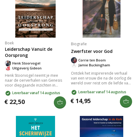
Boek
Biografie
Leiderschap Vanuit de
Zwerfster voor God
Oorsprong
Corrie ten Boom
Henk Stoorvogel
Jamie Buckingham
Uitgeverij Gideon
Ontdek het inspirerende verhaal
Henk Stoorvogel neemt je mee
van een vrouw die na de oorlog de
naar de oerverhalen van Genesis
wereld over reist om de liefde van
voor diepgaande inzichten in
God en de opstandingskracht van
leiderschap en persoonlijke groei.
Leverbaar vanaf 14 augustus
Leverbaar vanaf 14 augustus
Jezus Christus te delen. Na de
Leer van Adam, Eva, Noach en de
Holocaust biedt ze troost en hoop
€ 14,95
aartsvaders hoe je als leider meer
€ 22,50
aan duizenden, zelfs aan haar
op God kunt lijken en dichter bij de
voormalige kampbewaker. Een
Bron kunt blijven om als mens en
aangrijpende getuigenis van
leider te groeien. Een inspirerend
vergeving en geloof.
boek voor elke geboren leider.