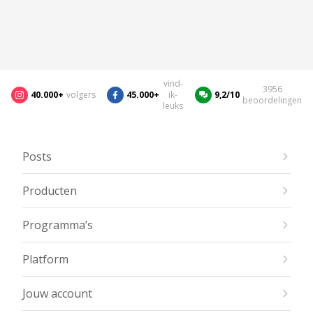
vind-
3956
40.000+
volgers
45.000+
ik-
9,2/10
beoordelingen
leuks
Posts
Producten
Programma’s
Platform
Jouw account