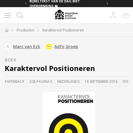
MET
BIJBELTEKST VAN DE DAG MET
OVERDENKING 📖
Producten
Karaktervol Positioneren
Home
Marc van Eck
Adfo Groep
BOEK
Karaktervol Positioneren
PAPERBACK
208 PAGINA'S
NEDERLANDS
16 SEPTEMBER 2016
97894