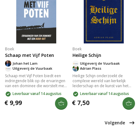
Boek
Boek
Schaap met Vijf Poten
Heilige Schijn
Johan het Lam
Uitgeverij de Vuurbaak
Uitgeverij de Vuurbaak
Adrian Plass
Schaap met Vijf Poten biedt een
Heilige Schijn onderzoekt de
indringende blik op de ervaringen
complexe wereld van kerkelijk
van een dominee die worstelt met
leiderschap en de kunst van het
burn-out. Dit aangrijpende verhaal
managen binnen religieuze
Leverbaar vanaf 14 augustus
Leverbaar vanaf 14 augustus
verkent de impact van werkdruk en
gemeenschappen. Het boek
interne strijd, en biedt inzichten in
onthult de spanningen tussen
€ 9,99
€ 7,50
herstel en zelfontdekking. Een
idealen en realiteit, en hoe het
must-read voor iedereen die de
beeld dat kerkgenoten van hun
uitdagingen van mentale
leiders hebben, kan afwijken van
gezondheid en religieuze roeping
de waarheid. Een onmisbare gids
Volgende
wil begrijpen.
voor wie inzicht wil krijgen in
kerkmanschap en de uitdagingen
daarvan.