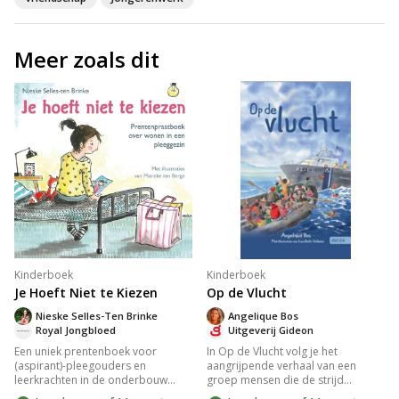
Meer zoals dit
Kinderboek
Kinderboek
Je Hoeft Niet te Kiezen
Op de Vlucht
Nieske Selles-Ten Brinke
Angelique Bos
Royal Jongbloed
Uitgeverij Gideon
Een uniek prentenboek voor
In Op de Vlucht volg je het
(aspirant)-pleegouders en
aangrijpende verhaal van een
leerkrachten in de onderbouw
groep mensen die de strijd
over het leven van pleegkinderen.
aangaan voor vrijheid.