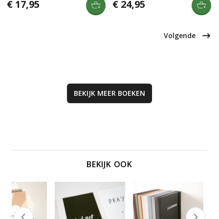
verhalen en tekeningen die
voorbeelden uit de schepping, van
€ 17,95
€ 24,95
inspireren om zonder angst en met
kosmos tot menselijk lichaam, en
acceptatie te leven. Perfect voor
onthult de grootsheid en liefde van
kinderen van 6-12 jaar die willen
de Schepper.
leren over vriendschap en liefde.
Volgende
BEKIJK MEER
BOEKEN
BEKIJK OOK