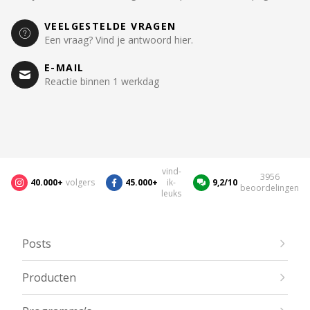
VEELGESTELDE VRAGEN
Een vraag? Vind je antwoord hier.
E-MAIL
Reactie binnen 1 werkdag
vind-
3956
40.000+
volgers
45.000+
ik-
9,2/10
beoordelingen
leuks
Posts
Producten