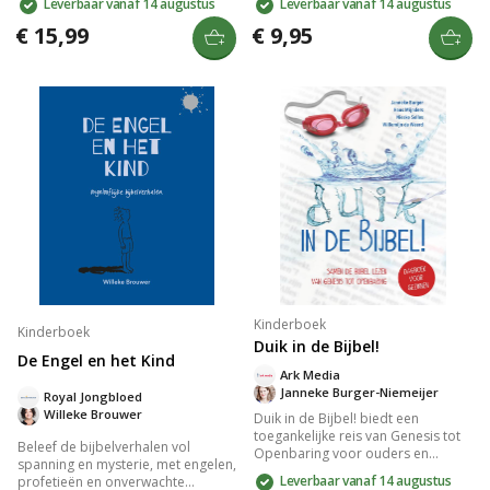
Leverbaar vanaf 14 augustus
Leverbaar vanaf 14 augustus
Met alledaagse metaforen en open
Geconfronteerd met onmenselijke
vragen helpt dit boek kinderen van
situaties, worden hun hoop en
€ 15,99
€ 9,95
4-7 jaar om hun identiteit en
moed op de proef gesteld. Dit
loyaliteit te verkennen. Geschreven
boek onthult de kracht van
door pleegmoeder Nieske Selles-
veerkracht en de onverzettelijke wil
ten Brinke.
om te overleven. Een krachtige
roman die je raakt en aan het
denken zet.
Kinderboek
Kinderboek
Duik in de Bijbel!
De Engel en het Kind
Ark Media
Janneke Burger-Niemeijer
Royal Jongbloed
Willeke Brouwer
Duik in de Bijbel! biedt een
toegankelijke reis van Genesis tot
Beleef de bijbelverhalen vol
Openbaring voor ouders en
spanning en mysterie, met engelen,
kinderen. Met uitleg, praktische
Leverbaar vanaf 14 augustus
profetieën en onverwachte
toepassingen en opdrachten,