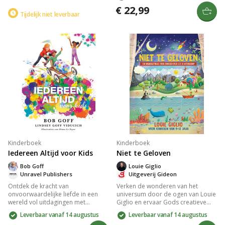
wendingen. Willeke Brouwer
begeleid je kleintjes in het
€ 22,99
onderzoekt hoe het is om in tijden
Tijdelijk niet leverbaar
ontdekken van Gods trouw en
van de Romeinse overheersing te
liefde. Geschreven door experts in
leven, met moedige personages en
geloofsopvoeding, zorgt het voor
hun avonturen. Duik in de wereld
een diepere band met de Bijbel
van de Bijbel en ervaar twijfels en
binnen het gezin.
wonderen.
Kinderboek
Kinderboek
Iedereen Altijd voor Kids
Niet te Geloven
Bob Goff
Louie Giglio
Unravel Publishers
Uitgeverij Gideon
Ontdek de kracht van
Verken de wonderen van het
onvoorwaardelijke liefde in een
universum door de ogen van Louie
wereld vol uitdagingen met
Giglio en ervaar Gods creatieve
Iedereen altijd voor kids. Dit
pracht. Dit inspirerende dagboek
Leverbaar vanaf 14 augustus
Leverbaar vanaf 14 augustus
kinderboek biedt 40 grappige
neemt je mee langs 100