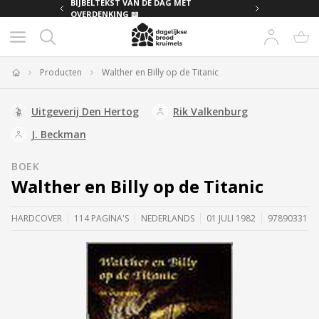
MET
BIJBELTEKST VAN DE DAG MET
OVERDENKING 📖
Producten
Walther en Billy op de Titanic
Home
Uitgeverij Den Hertog
Rik Valkenburg
J. Beckman
BOEK
Walther en Billy op de Titanic
HARDCOVER
114 PAGINA'S
NEDERLANDS
01 JULI 1982
9789033103