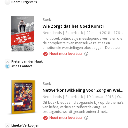
voorbeelden helpt het je om als leider
Boom Uitgevers
veerkrachtig en daadkrachtig te blijven in
uitdagende situaties.
Boek
Wie Zorgt dat het Goed Komt?
Nederlands | Paperback | 22 maart 2018 | 176 pagina's | 9789047011378
In dit boek ontmoet je meeslepende verhalen die
de complexiteit van menselijke relaties en
emotionele worstelingen blootleggen. De auteur
verkent thema's als liefde, verlies en de zoektocht
Nooit meer leverbaar
naar identiteit. Elk verhaal biedt een diepgaande
reflectie die je aan het denken zet en aanzet tot
Pieter van der Haak
persoonlijke overpeinzing. Een must-read voor
Atlas Contact
liefhebbers van aangrijpende literatuur.
Boek
Netwerkontwikkeling voor Zorg en Welzijn
Nederlands | Paperback | 19 februari 2018 | Onbekend | 9789001885496
Dit boek biedt een diepgaande kijk op de thema's
van liefde, verlies en zelfontdekking. De
protagonist wordt geconfronteerd met
uitdagende levensvragen die hen dwingen hun
Nooit meer leverbaar
kijk op de wereld te heroverwegen. Met een
meeslepende verhaallijn en krachtige
Lineke Verkooijen