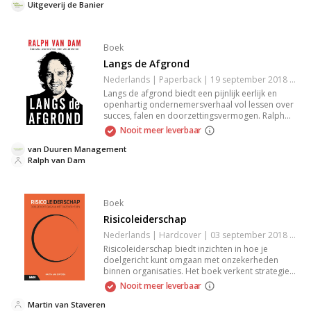
succesverhalen die Gods liefde en zorg
Uitgeverij de Banier
weerspiegelen.
Boek
Langs de Afgrond
Nederlands | Paperback | 19 september 2018 | 160 pagina's | 9789089654052
Langs de afgrond biedt een pijnlijk eerlijk en
openhartig ondernemersverhaal vol lessen over
succes, falen en doorzettingsvermogen. Ralph
van Dam deelt zijn ervaringen met bedrijven
Nooit meer leverbaar
opbouwen en verliezen, samen met inzichten van
bekende ondernemers en topadvocaat Rinke
van Duuren Management
Dulack. Een must-read voor elke ondernemer.
Ralph van Dam
Boek
Risicoleiderschap
Nederlands | Hardcover | 03 september 2018 | Onbekend | 9789462762640
Risicoleiderschap biedt inzichten in hoe je
doelgericht kunt omgaan met onzekerheden
binnen organisaties. Het boek verkent strategieën
voor effectief risicomanagement en leidt je naar
Nooit meer leverbaar
het nemen van weloverwogen beslissingen in
onzekere omstandigheden. Met praktische tips en
Martin van Staveren