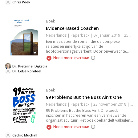
voor een onvergetelijke leeservaring. Een must-
Chris Peek
read voor de liefhebbers van krachtige fictie.
Boek
Evidence-Based Coachen
Nederlands | Paperback | 07 januari 2019 | 254 pagina's | 9789041510761
Een meeslepende roman die de complexe
relaties en innerlijke strijd van de
hoofdpersonages verkent. Door onverwachte
wendingen en diepgaande emoties wordt je
Nooit meer leverbaar
meegenomen in hun wereld, waar liefde en
kwetsbaarheid centraal staan. Dit boek belicht de
Dr. Pieternel Dijkstra
zoektocht naar identiteit en verbinding, in een
Dr. Eefje Rondeel
krachtige stijl die je van begin tot eind zal boeien.
Boek
99 Problems But the Boss Ain't One
Nederlands | Paperback | 23 november 2018 | 302 pagina's | 9789090312545
99 Problems But the Boss Ain't One biedt
inzichten in het creëren van een vernieuwende
organisatiecultuur. Het boek behandelt valkuilen
en successen bij het verbeteren van
Nooit meer leverbaar
samenwerking en communicatie binnen teams.
Aan de hand van praktijkvoorbeelden en
Cedric Muchall