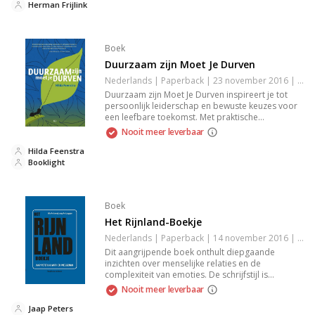
connectie met de lezer. Een must-read voor
Herman Frijlink
liefhebbers van moderne literatuur.
Boek
Duurzaam zijn Moet Je Durven
Nederlands | Paperback | 23 november 2016 | 144 pagina's | 9789491472985
Duurzaam zijn Moet Je Durven inspireert je tot
persoonlijk leiderschap en bewuste keuzes voor
een leefbare toekomst. Met praktische
handvatten, kennis en motivatie helpt het boek je
Nooit meer leverbaar
stap voor stap bij te dragen aan een duurzame
en eerlijke samenleving.
Hilda Feenstra
Booklight
Boek
Het Rijnland-Boekje
Nederlands | Paperback | 14 november 2016 | 80 pagina's | 9789047010487
Dit aangrijpende boek onthult diepgaande
inzichten over menselijke relaties en de
complexiteit van emoties. De schrijfstijl is
meeslepend en prikkelt de verbeelding,
Nooit meer leverbaar
waardoor je wordt meegenomen in de wereld
van de personages. Een onmiskenbare aanrader
Jaap Peters