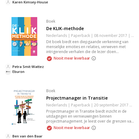
verandering te realiseren. Met theoretische
Karen Kimsey-House
inzichten en oefeningen is dit boek een
onmisbare bron voor persoonlijke en
professionele groei. Perfect voor het verbeteren
Boek
van jouw communicatieve vaardigheden en
teaminteracties.
De KLIK-methode
Nederlands | Paperback | 08 november 2017 | 188 pagina's | 9789463010733
Dit boek biedt een diepgaande verkenning van
menselijke emoties en relaties, verweven met
intrigerende verhalen die de lezer doen
reflecteren op eigen ervaringen. De auteur biedt
Nooit meer leverbaar
heldere inzichten en krachtige thema's die je
aanzetten tot nadenken. Een must-read voor
Petra Smit-Wattez
iedereen die de complexiteit van de
Eburon
menselijkheid wil begrijpen en waarderen.
Boek
Projectmanager in Transitie
Nederlands | Paperback | 20 september 2017 | Onbekend | 9789401802123
Projectmanager in Transitie biedt inzicht in de
uitdagingen en vernieuwingen binnen
projectmanagement. Je leest over de grenzen van
traditionele methoden, nieuwe aanpakken, de rol
Nooit meer leverbaar
van emoties en competenties en trends die de
toekomst van het vak bepalen.
Ben van den Baar