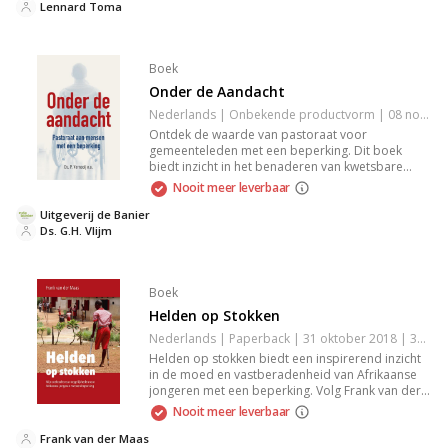
praktische tips leer je hoe je een motiverende
Lennard Toma
werkomgeving kunt realiseren, waar iedereen kan
floreren.
Boek
Onder de Aandacht
Nederlands | Onbekende productvorm | 08 november 2018 | 9789087180898
Ontdek de waarde van pastoraat voor
gemeenteleden met een beperking. Dit boek
biedt inzicht in het benaderen van kwetsbare
mensen binnen de kerk, vermijdt veelgemaakte
Nooit meer leverbaar
fouten en verdiept zich in Bijbelse richtlijnen en
de kerntaak van de gemeenschap. Een essentiële
Uitgeverij de Banier
gids voor betekenisvolle interactie.
Ds. G.H. Vlijm
Boek
Helden op Stokken
Nederlands | Paperback | 31 oktober 2018 | 300 pagina's | 9789087181246
Helden op stokken biedt een inspirerend inzicht
in de moed en vastberadenheid van Afrikaanse
jongeren met een beperking. Volg Frank van der
Maas in zijn werk in Nigeria en Guinee-Bissau,
Nooit meer leverbaar
waar hij mogelijkheden creëert voor onderwijs en
beroepstraining, en ervaar de uitdagingen en
Frank van der Maas