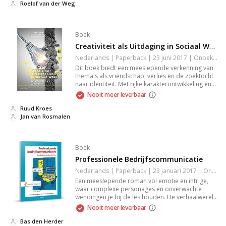
Roelof van der Weg
Boek
Creativiteit als Uitdaging in Sociaal Werk
Nederlands | Paperback | 23 juni 2017 | Onbekend | 9789046905579
Dit boek biedt een meeslepende verkenning van
thema's als vriendschap, verlies en de zoektocht
naar identiteit. Met rijke karakterontwikkeling en
een boeiend verhaal, nodigt het uit tot reflectie en
Nooit meer leverbaar
emotionele resonantie. Dit is een must-read voor
iedereen die houdt van aangrijpende fictie die je
Ruud Kroes
blijft bijblijven. Laat je meeslepen door de
Jan van Rosmalen
intrigerende plot en de diepgaande inzichten.
Boek
Professionele Bedrijfscommunicatie
Nederlands | Paperback | 23 januari 2017 | Onbekend | 9789001875374
Een meeslepende roman vol emotie en intrige,
waar complexe personages en onverwachte
wendingen je bij de les houden. De verhaalwereld
verkent thema's van liefde, verlies en de
Nooit meer leverbaar
zoektocht naar identiteit. Schrijfstijl verrijkt met
beeldende beschrijvingen zorgt voor een sterke
Bas den Herder