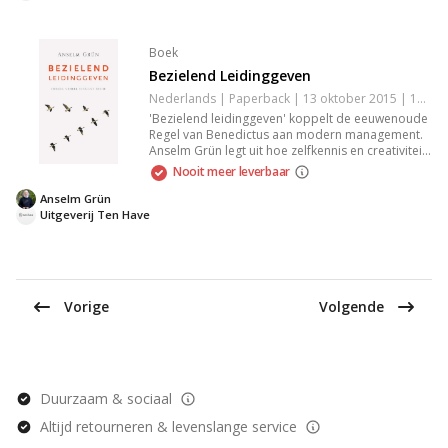
Boek
Bezielend Leidinggeven
Nederlands | Paperback | 13 oktober 2015 | 160 pagina's | 9789025904937
'Bezielend leidinggeven' koppelt de eeuwenoude
Regel van Benedictus aan modern management.
Anselm Grün legt uit hoe zelfkennis en creativiteit
essentieel zijn voor inspirerende leiders. Met
Nooit meer leverbaar
meer dan 15.000 verkochte exemplaren is deze
bestseller vernieuwd en nog steeds relevant voor
Anselm Grün
hedendaags leiderschap.
Uitgeverij Ten Have
Vorige
Volgende
Duurzaam & sociaal
Altijd retourneren & levenslange service