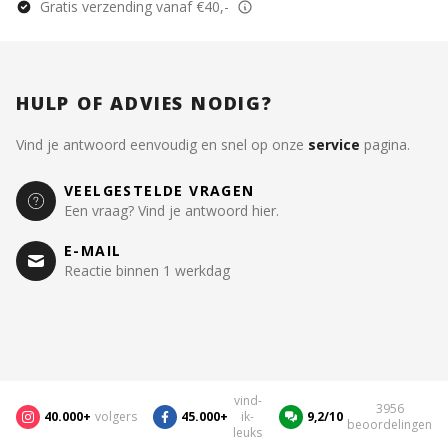
Gratis verzending vanaf €40,-
HULP OF ADVIES NODIG?
Vind je antwoord eenvoudig en snel op onze
service
pagina.
VEELGESTELDE VRAGEN
Een vraag? Vind je antwoord hier.
E-MAIL
Reactie binnen 1 werkdag
vind-
3956
40.000+
volgers
45.000+
ik-
9,2/10
beoordelingen
leuks