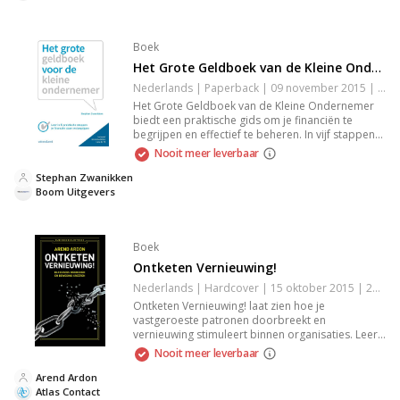
Boek
Het Grote Geldboek van de Kleine Ondernemer
Nederlands | Paperback | 09 november 2015 | 350 pagina's | 9789462760868
Het Grote Geldboek van de Kleine Ondernemer
biedt een praktische gids om je financiën te
begrijpen en effectief te beheren. In vijf stappen
leer je belangrijke financiële vaardigheden die
Nooit meer leverbaar
essentieel zijn voor het succes van je
onderneming. Dit boek is een must-read voor
Stephan Zwanikken
elke ondernemer die financiële zelfredzaamheid
Boom Uitgevers
nastreeft en zijn bedrijf wil laten groeien.
Boek
Ontketen Vernieuwing!
Nederlands | Hardcover | 15 oktober 2015 | 224 pagina's | 9789047008934
Ontketen Vernieuwing! laat zien hoe je
vastgeroeste patronen doorbreekt en
vernieuwing stimuleert binnen organisaties. Leer
hoe kleine initiatieven kunnen uitgroeien tot een
Nooit meer leverbaar
grote beweging vol energie, ondernemerschap
en samenwerking.
Arend Ardon
Atlas Contact