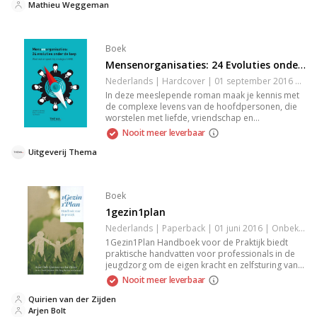
voor iedereen die geïnteresseerd is in
Mathieu Weggeman
authentieke verhalen die raken en aanzetten tot
reflectie.
Boek
Mensenorganisaties: 24 Evoluties onder de Loep
Nederlands | Hardcover | 01 september 2016 | Onbekend | 9789462720701
In deze meeslepende roman maak je kennis met
de complexe levens van de hoofdpersonen, die
worstelen met liefde, vriendschap en
zelfontdekking. De schrijver schildert een
Nooit meer leverbaar
indringend portret van menselijke relaties en laat
je nadenken over wat het betekent om echt te
Uitgeverij Thema
leven. Een boek dat je laat voelen en reflecteren,
perfect voor liefhebbers van diepgaande
verhalen.
Boek
1gezin1plan
Nederlands | Paperback | 01 juni 2016 | Onbekend | 9789088506376
1Gezin1Plan Handboek voor de Praktijk biedt
praktische handvatten voor professionals in de
jeugdzorg om de eigen kracht en zelfsturing van
gezinnen met complexe problemen te versterken,
Nooit meer leverbaar
gebaseerd op een gezins- en oplossingsgerichte
aanpak.
Quirien van der Zijden
Arjen Bolt