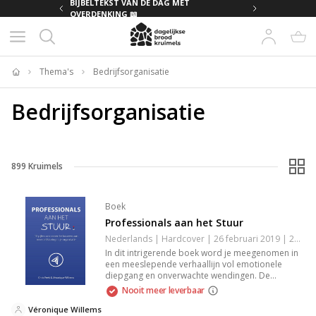
MET
BIJBELTEKST VAN DE DAG MET
OVERDENKING 📖
Thema's
Bedrijfsorganisatie
Home
Bedrijfsorganisatie
899
Kruimels
Boek
Professionals aan het Stuur
Nederlands | Hardcover | 26 februari 2019 | 288 pagina's | 9789492926371
In dit intrigerende boek word je meegenomen in
een meeslepende verhaallijn vol emotionele
diepgang en onverwachte wendingen. De
personages zijn levensecht en hun worstelingen
Nooit meer leverbaar
raken de lezer. Thema's van liefde, verlies en
hoop verweven zich door het verhaal en zorgen
Véronique Willems