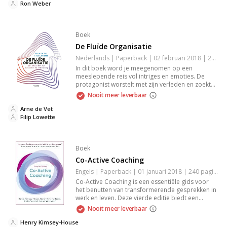
personages, nodigt het je uit om na te denken
Ron Weber
over je eigen leven en keuzes. Een must-read voor
liefhebbers van hedendaagse fictie.
Boek
De Fluïde Organisatie
Nederlands | Paperback | 02 februari 2018 | 200 pagina's | 9789401450454
In dit boek word je meegenomen op een
meeslepende reis vol intriges en emoties. De
protagonist worstelt met zijn verleden en zoekt
naar verlossing in een wereld van complexe
Nooit meer leverbaar
verhoudingen en onverhoopte wendingen. Laat je
meeslepen door de krachtige schrijfstijl en
Arne de Vet
herkenbare thema's die je aan het denken zetten
Filip Lowette
over liefde, verlies en de zoektocht naar jezelf.
Boek
Co-Active Coaching
Engels | Paperback | 01 januari 2018 | 240 pagina's | 9781473674981
Co-Active Coaching is een essentiële gids voor
het benutten van transformerende gesprekken in
werk en leven. Deze vierde editie biedt een
vernieuwd framework voor coaches en
Nooit meer leverbaar
leidinggevenden, met praktische technieken om
diepere verbindingen te maken en echte
Henry Kimsey-House