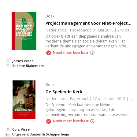
Boek
Projectmanagement voor Niet-Projectmanagers
Nederlands | Paperback | 01 juni 2016 | 240 pagina's | 9789047009481
Dit boek biedt een diepgaande analyse van
moderne thema's en sociale dynamieken. Het
verkent de uitdagingen en veranderingen in de
hedendaagse samenleving, met een focus op
Nooit meer leverbaar
menselijke relaties en persoonlijke groei.
Levendige voorbeelden en inzichten maken het
James Wood
een essentieel werk voor iedereen die
Suzette Blakemore
geïnteresseerd is in hedendaagse kwesties en
hun impact op individuen.
Boek
De Spelende Kerk
Nederlands | Paperback | 17 december 2015 | 96 pagina's | 9789058818508
De Spelende Kerk laat zien hoe kleine
geloofsgemeenschappen wereldwijd de
samenleving veranderen door samen te werken
en tegendraads zichzelf te zijn. Het boek biedt
Nooit meer leverbaar
een frisse blik op kerk-zijn en inspireert tot
verbinding tussen kerk en omgeving.
Cors Visser
Uitgeverij Buijten & Schipperheijn