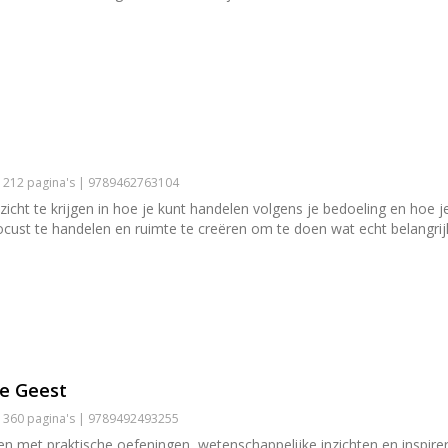
| 212 pagina's | 9789462763104
icht te krijgen in hoe je kunt handelen volgens je bedoeling en hoe je
focust te handelen en ruimte te creëren om te doen wat echt belangrijk
Je Geest
| 360 pagina's | 9789492493255
en met praktische oefeningen, wetenschappelijke inzichten en inspire