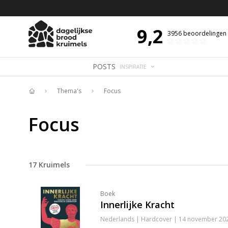
 DE DAG MET OVERDENKING 📖
BIJBELTEKST VAN DE DAG MET OVERDENK
9,2
3956
beoordelingen
POSTS
INSPIRATIE
Thema's
Focus
Home
Focus
17
Kruimels
Boek
Innerlijke Kracht
Nederlands | Hardcover | 14 november 202