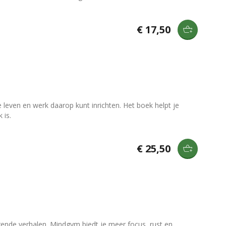
€ 17,50
 leven en werk daarop kunt inrichten. Het boek helpt je
 is.
€ 25,50
rende verhalen. Mindgym biedt je meer focus, rust en