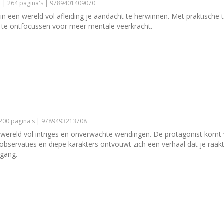
4 | 264 pagina's | 9789401409070
n een wereld vol afleiding je aandacht te herwinnen. Met praktische to
 te ontfocussen voor meer mentale veerkracht.
 200 pagina's | 9789493213708
e wereld vol intriges en onverwachte wendingen. De protagonist komt 
observaties en diepe karakters ontvouwt zich een verhaal dat je raakt
pgang.