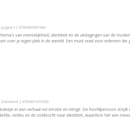
28 pagina's | 9789462961944
 thema's van menselijkheid, identiteit en de uitdagingen van de mod
ken over je eigen plek in de wereld. Een must-read voor iedereen die
 | Onbekend | 9789401616300
sleept in een verhaal vol emotie en intrige. De hoofdpersoon strijdt
liefde, verlies en de zoektocht naar identiteit, waardoor het een meesl