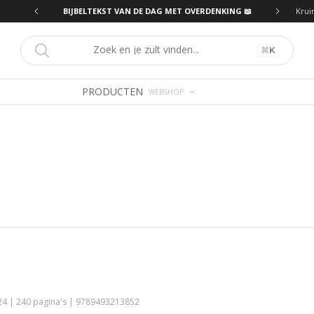
ING 📖
BIJBELTEKST VAN DE DAG MET OVERDENKING 📖
Krui
⌘
K
PRODUCTEN
WEBSHOP
4 | 240 pagina's | 9789493213852