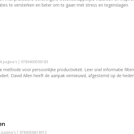
laties te versterken en beter om te gaan met stress en tegenslagen.
84 pagina's | 9789400506183
e methode voor persoonlijke productiviteit. Leer snel informatie filt
dert. David Allen heeft de aanpak vernieuwd, afgestemd op de hedend
en
08 pagina's | 9789058814913