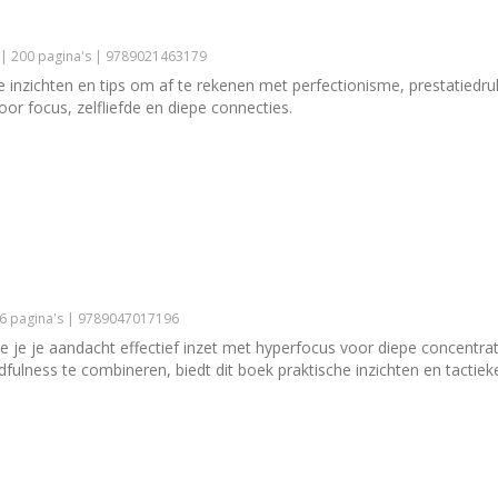
 | 200 pagina's | 9789021463179
e inzichten en tips om af te rekenen met perfectionisme, prestatiedru
or focus, zelfliefde en diepe connecties.
56 pagina's | 9789047017196
e je je aandacht effectief inzet met hyperfocus voor diepe concentrat
lness te combineren, biedt dit boek praktische inzichten en tactieke