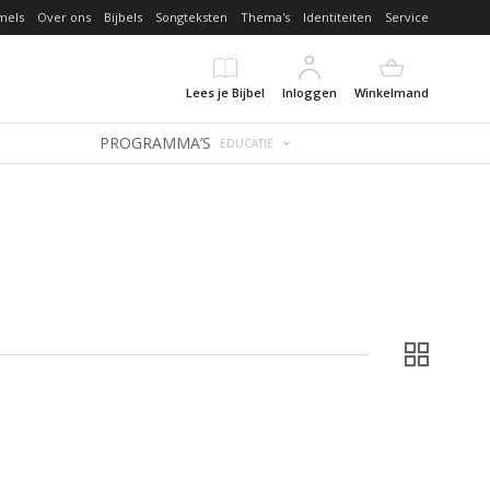
mels
Over ons
Bijbels
Songteksten
Thema's
Identiteiten
Service
Lees je Bijbel
Inloggen
Winkelmand
PROGRAMMA’S
EDUCATIE