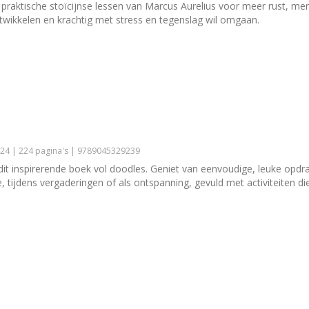
dt praktische stoïcijnse lessen van Marcus Aurelius voor meer rust, me
ntwikkelen en krachtig met stress en tegenslag wil omgaan.
24 | 224 pagina's | 9789045329239
t inspirerende boek vol doodles. Geniet van eenvoudige, leuke opdrach
 tijdens vergaderingen of als ontspanning, gevuld met activiteiten d