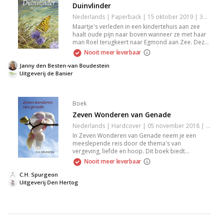
Duinvlinder
Nederlands | Paperback | 15 oktober 2019 | 350 pagina's | 9789087182403
Maartje's verleden in een kindertehuis aan zee
haalt oude pijn naar boven wanneer ze met haar
man Roel terugkeert naar Egmond aan Zee. Deze
confrontatie leidt tot een helende reis door
Nooit meer leverbaar
herinneringen. Dit aangrijpende verhaal duikt in
de geschiedenis van vakantiekolonies in de jaren
Janny den Besten-van Boudestein
vijftig en biedt een ontroerende kijk op verleden
Uitgeverij de Banier
en vergeving.
Boek
Zeven Wonderen van Genade
Nederlands | Hardcover | 05 november 2018 | 160 pagina's | 9789033128882
In Zeven Wonderen van Genade neem je een
meeslepende reis door de thema's van
vergeving, liefde en hoop. Dit boek biedt
diepgaande inzichten in de kracht van genade en
Nooit meer leverbaar
de transformatie die het kan brengen in het leven.
Laat je inspireren door aangrijpende verhalen en
C.H. Spurgeon
praktische levenslessen die de weg naar
Uitgeverij Den Hertog
persoonlijke groei en verbinding verlichten.