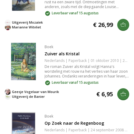
rust na een zware tijd. Ontmoetingen met
anderen, zoals met de diepgaande Louise
Leclerc, dwingen haar de confrontatie aan te gaan
Leverbaar vanaf 15 augustus
met haar verdriet en geloof. In Gebroken wit
verwikkelen introspectie en menselijke interactie
Uitgeverij Mozaïek
€ 26,99
zich in een meeslepende strijd om openheid.
Marianne Witvliet
Boek
Zuiver als Kristal
Nederlands | Paperback | 01 oktober 2010 | 253 pagina's | 9789033609220
De roman Zuiver als Kristal volgt Hanna's
worsteling met rouw na het verlies van haar zoon
Johannes. Ondanks veranderingen in haar leven,
blijft het verleden haar achtervolgen. De
Leverbaar vanaf 15 augustus
onschuldige confrontaties met buurmeisje Roos
en onverwachte wendingen bieden uiteindelijk
Geesje Vogelaar-van Mourik
€ 6,95
hoop. Een ontroerend verhaal over verlies en
Uitgeverij de Banier
herstel.
Boek
Op Zoek naar de Regenboog
Nederlands | Paperback | 24 september 2008 | 223 pagina's | 9789063182885