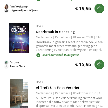
transformatie en groei met persoonlijke verhalen
en inzichten die je gelukkiger, completer en heler
Ann Voskamp
€ 19,95
maken. Ideaal voor wie zoekt naar innerlijke
Uitgeverij van Wijnen
heling en geestelijke verrijking.
Boek
Doorbraak in Genezing
Nederlands | Paperback | 01 maart 2018 | 216 pagina's | 9789490489441
Doorbraak in genezing biedt inzicht in hoe je een
geloofsklimaat creëert waarin genezing geen
uitzondering is. Met pastorale wijsheid en Bijbelse
principes rekent de auteur af met belemmerende
Leverbaar vanaf 15 augustus
ideeën en deelt hij praktische factoren die de
kans op genezing vergroten, perfect voor zij die
Arrowz
€ 15,95
de genezingsbediening serieus nemen.
Randy Clark
Boek
Al Treft U ’t Felst Verdriet
Nederlands | Paperback | 06 oktober 2017 | 160 pagina's | 9789402903522
Al Treft U ’t Felst biedt herkenning en troost voor
iedereen die rouw ervaart. Dit boek verkent de
diepte van verdriet en biedt inzicht in de weg naar