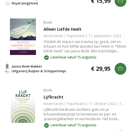
€ 15,99
voor ervaringsdeskundigen en geestelijke leiders.
Royal Jongbloed
Boek
Alleen Liefde Heelt
Nederlands | Paperback | 11 september 2023 | 256 pagina's | 9789463692045
Ontdek de impact van trauma op geest, ziel en
lichaam en hoe liefde wonden kan helen in "Alleen
liefde heelt" van Janna Beek. Met inzichtelijke
lessen, oefeningen en het inspirerende narratief
Leverbaar vanaf 15 augustus
Het Zilverwoud biedt dit boek praktische hulp bij
herstel en het toelaten van liefde voor een
Janna Beek-Bakker
€ 29,95
gelukkiger leven.
Uitgeverij Buijten & Schipperheijn
Boek
Lijfkracht
Nederlands | Paperback | 17 oktober 2022 | 176 pagina's | 9789493198296
Lijfkracht biedt een nuchtere gids om je
lichaamsbewustzijn te herwinnen en pijn- en
spanningsklachten te verminderen. Het boek
presenteert praktische tips en doorleefde
Leverbaar vanaf 15 augustus
inzichten over ontspanning, heling en