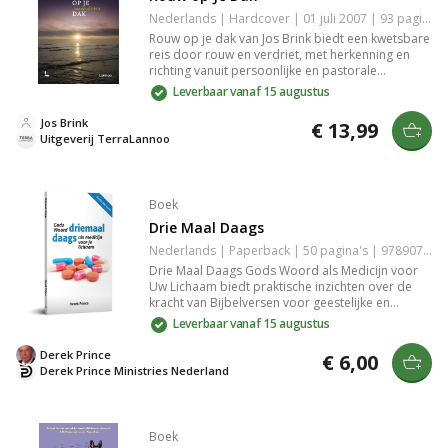
Nederlands | Hardcover | 01 juli 2007 | 93 pagina's | 9789020969863
Rouw op je dak van Jos Brink biedt een kwetsbare
reis door rouw en verdriet, met herkenning en
richting vanuit persoonlijke en pastorale
ervaringen. Het boek belicht het unieke verdriet
Leverbaar vanaf 15 augustus
en de helende kracht van het accepteren van
verlies, zonder makkelijke antwoorden, maar wel
Jos Brink
€ 13,99
met begrip en begeleiding.
Uitgeverij TerraLannoo
Boek
Drie Maal Daags
Nederlands | Paperback | 50 pagina's | 9789075185133
Drie Maal Daags Gods Woord als Medicijn voor
Uw Lichaam biedt praktische inzichten over de
kracht van Bijbelversen voor geestelijke en
lichamelijke gezondheid. Het benadrukt de
Leverbaar vanaf 15 augustus
heilzame werking van Gods Woord en hoe dit kan
bijdragen aan herstel, welzijn en innerlijke rust.
Derek Prince
€ 6,00
Een waardevolle gids voor iedereen die spirituele
Derek Prince Ministries Nederland
en fysieke ondersteuning zoekt.
Boek