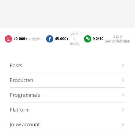
vind-
3956
40.000+
volgers
45.000+
ik-
9,2/10
beoordelingen
leuks
Posts
Producten
Programma’s
Platform
Jouw account