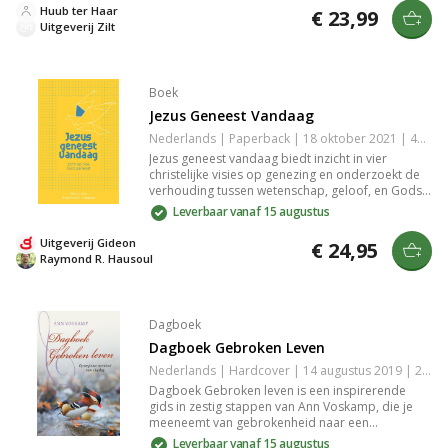
ruimtelijkheid, waardoor je intuïtie en innerlijke
Huub ter Haar
€ 23,99
kracht versterkt zonder zweverig te worden.
Uitgeverij Zilt
Boek
Jezus Geneest Vandaag
Nederlands | Paperback | 18 oktober 2021 | 432 pagina's | 9789059992009
Jezus geneest vandaag biedt inzicht in vier
christelijke visies op genezing en onderzoekt de
verhouding tussen wetenschap, geloof, en Gods
soevereiniteit. Het boek verdiept zich in de
Leverbaar vanaf 15 augustus
theologie van genezing, lijden, en strijd, en biedt
een rijk perspectief voor wie zijn geloof wil
Uitgeverij Gideon
€ 24,95
verdiepen.
Raymond R. Hausoul
Dagboek
Dagboek Gebroken Leven
Nederlands | Hardcover | 14 augustus 2019 | 288 pagina's | 9789051945591
Dagboek Gebroken leven is een inspirerende
gids in zestig stappen van Ann Voskamp, die je
meeneemt van gebrokenheid naar een
overvloedig, op Christus gericht leven. Ervaar
Leverbaar vanaf 15 augustus