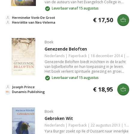
van de auteurs van het Evangelisch College in
Zwijndrecht verkent hoe een stevig fundament je
Leverbaar vanaf 15 augustus
helpt om levensuitdagingen aan te gaan. Met
praktische oefeningen en bijbelverwijzingen biedt
Hermineke Vonk-De Groot
€ 17,50
het handvatten voor geestelijke en emotionele
Henriëtte van Nes-Velema
groei, en is het geschikt voor iedereen die zijn
leven wil reflecteren en verbeteren.
Boek
Genezende Beloften
Nederlands | Paperback | 18 december 2014 | 251 pagina's | Basisbijbel | 9789074115902
Genezende Beloften biedt inzichten in de kracht
van bijbelbelofte en hun toepassing in je leven.
Het boek verkent spirituele genezing en groei
door middel van geloof en bemoedigende
Leverbaar vanaf 15 augustus
woorden. Zo geef je een nieuw perspectief op je
uitdagingen en vind je troost en hoop. Een
Joseph Prince
€ 18,95
waardevolle gids voor iedereen die op zoek is
Dunamis Publishing
naar innerlijke rust en herstel.
Boek
Gebroken Wit
Nederlands | Paperback | 22 augustus 2013 | 172 pagina's | 9789023994497
Yara Burger zoekt op Ile d'Oussant naar innerlijke