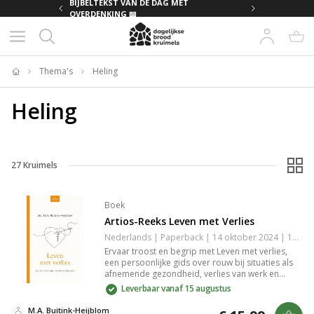
MET
BIJBELTEKST VAN DE DAG MET
OVERDENKING 📖
Thema's
Heling
Home
Heling
27
Kruimels
Boek
Artios-Reeks Leven met Verlies
Nederlands | Paperback | 14 oktober 2024 | 192 pagina's | 9789088974069
Ervaar troost en begrip met Leven met verlies,
een persoonlijke gids over rouw bij situaties als
afnemende gezondheid, verlies van werk en
onvervulde dromen. Deze Artios-uitgave biedt
Leverbaar vanaf 15 augustus
bijbelse handvatten voor iedereen die met levend
verlies te maken heeft. Een waardevolle bron
M.A. Buitink-Heijblom