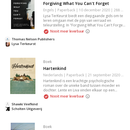
Forgiving What You Can't Forget
Engels | Paperback | 10 december 2020 | 288 pagina's | 9781400225194
Lysa TerKeurst biedt een diepgaande gids om te
leren omgaan met de pijn van verraad en
teleurstelling. In "Forgiving What You Can't Forget"
verkent ze de essentie van vergeving, wat het
Nooit meer leverbaar
betekent en hoe je kunt navigeren door moeilijke
relaties. Dit boek helpt je om verder te gaan,
Thomas Nelson Publishers
vrede te sluiten met pijnlijke herinneringen en een
Lysa Terkeurst
nieuw leven te creëren vol schoonheid. Een
krachtige bron voor iedereen die persoonlijke
groei nastreeft.
Boek
Hartenkind
Nederlands | Paperback | 21 september 2020 | 336 pagina's | 9789492959928
Hartenkind is een krachtige psychologische
roman over de unieke band tussen moeder en
dochter. Lente en Liva vinden elkaar op een
onbewoond eiland, verworven door een erfenis.
Nooit meer leverbaar
Te midden van het ruige landschap strijden ze
tegen de pijn en ontdekken ze de kwetsbaarheid
Shawki Veefkind
van geluk.
Scholten Uitgeverij
Boek