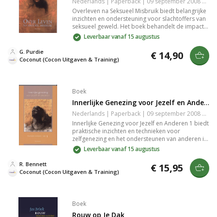
Nederlands | Paperback | 09 september 2008 | 151 pagina's | 9789072698049
Overleven na Seksueel Misbruik biedt belangrijke
inzichten en ondersteuning voor slachtoffers van
seksueel geweld. Het boek behandelt de impact
van misbruik, herstelprocessen en biedt
Leverbaar vanaf 15 augustus
praktische handvatten om verder te gaan. Het is
een waardevolle gids voor iedereen die wil
G. Purdie
€ 14,90
begrijpen hoe overleven na trauma mogelijk is en
Coconut (Cocon Uitgaven & Training)
welke stappen betrokken zijn bij heling.
Boek
Innerlijke Genezing voor Jezelf en Anderen 1
Nederlands | Paperback | 09 september 2008 | 20 pagina's | 9789072698018
Innerlijke Genezing voor Jezelf en Anderen 1 biedt
praktische inzichten en technieken voor
zelfgenezing en het ondersteunen van anderen in
hun herstelproces. Het boek behandelt de kracht
Leverbaar vanaf 15 augustus
van innerlijke rust, emotionele heling en spirituele
groei, en stimuleert je om je persoonlijke en
R. Bennett
€ 15,95
relationele welzijn te verbeteren. Laat je
Coconut (Cocon Uitgaven & Training)
inspireren door de stappen naar een gezonder
leven en verbondenheid.
Boek
Rouw op Je Dak