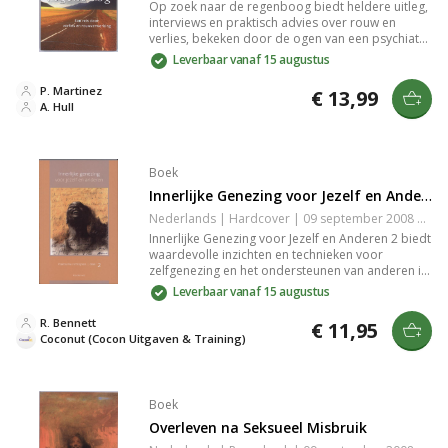
Op zoek naar de regenboog biedt heldere uitleg,
interviews en praktisch advies over rouw en
verlies, bekeken door de ogen van een psychiater
en rouwenden zelf. Het boek behandelt rouw bij
Leverbaar vanaf 15 augustus
overlijden en echtscheiding, inclusief de rol van
geloof en persoonlijke ervaringen.
P. Martinez
€ 13,99
A. Hull
Boek
Innerlijke Genezing voor Jezelf en Anderen 2
Nederlands | Hardcover | 09 september 2008 | 124 pagina's | 9789072698025
Innerlijke Genezing voor Jezelf en Anderen 2 biedt
waardevolle inzichten en technieken voor
zelfgenezing en het ondersteunen van anderen in
hun genezingsprocessen. Het boek leert je om
Leverbaar vanaf 15 augustus
blokkades te herkennen en aan te pakken,
waardoor je emotionele en spirituele groei
R. Bennett
€ 11,95
bevorderd. Een onmisbare gids voor iedereen
Coconut (Cocon Uitgaven & Training)
die zijn persoonlijke ontwikkeling en innerlijke
balans wil verbeteren.
Boek
Overleven na Seksueel Misbruik