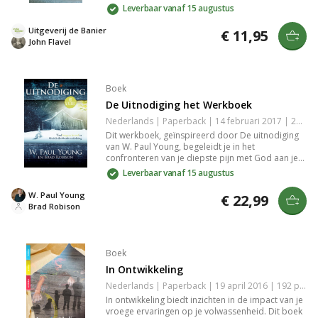
verwerking. Door persoonlijke verhalen en
Leverbaar vanaf 15 augustus
praktische handvatten helpt het om de
emotionele stormen van verlies te navigeren,
Uitgeverij de Banier
€ 11,95
waardoor je je niet alleen voelt in je pijn. Een
John Flavel
waardevol hulpmiddel in moeilijke tijden.
Boek
De Uitnodiging het Werkboek
Nederlands | Paperback | 14 februari 2017 | 224 pagina's | 9789043528184
Dit werkboek, geïnspireerd door De uitnodiging
van W. Paul Young, begeleidt je in het
confronteren van je diepste pijn met God aan je
zijde. Met fragmenten en diepgaande vragen
Leverbaar vanaf 15 augustus
biedt het boek steun in je zoektocht naar hoop en
heelheid, zowel in groepsverband als individueel.
W. Paul Young
€ 22,99
Perfect voor wie op zoek is naar spirituele
Brad Robison
verdieping.
Boek
In Ontwikkeling
Nederlands | Paperback | 19 april 2016 | 192 pagina's | 9789057871887
In ontwikkeling biedt inzichten in de impact van je
vroege ervaringen op je volwassenheid. Dit boek