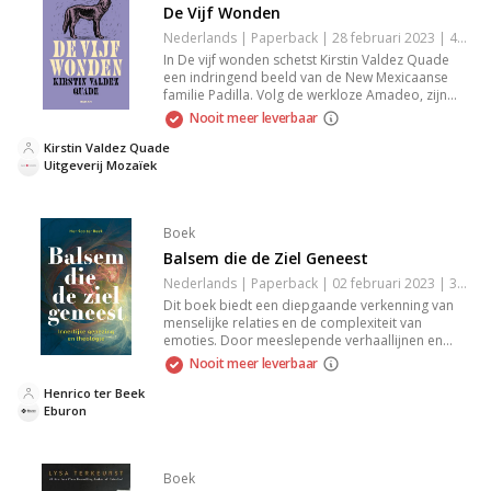
De Vijf Wonden
Nederlands | Paperback | 28 februari 2023 | 480 pagina's | 9789023961345
In De vijf wonden schetst Kirstin Valdez Quade
een indringend beeld van de New Mexicaanse
familie Padilla. Volg de werkloze Amadeo, zijn
zwangere dochter en zijn zieke moeder in hun
Nooit meer leverbaar
emotionele zoektocht naar verlossing en
vergeving. Een ontroerend verhaal over
Kirstin Valdez Quade
familiebanden en menselijke verlangens.
Uitgeverij Mozaïek
Boek
Balsem die de Ziel Geneest
Nederlands | Paperback | 02 februari 2023 | 338 pagina's | 9789463014380
Dit boek biedt een diepgaande verkenning van
menselijke relaties en de complexiteit van
emoties. Door meeslepende verhaallijnen en
krachtige karakters krijg je inzicht in de oorzaken
Nooit meer leverbaar
van conflicten en de zoektocht naar verbinding.
Een must-read voor hen die willen nadenken over
Henrico ter Beek
de dynamiek tussen mensen en de impact van
Eburon
keuzes op het leven.
Boek