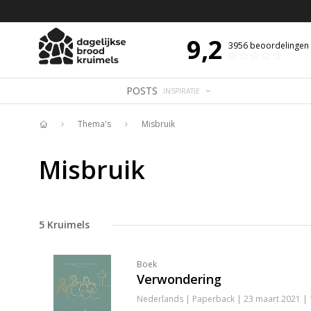
 DE DAG MET OVERDENKING 📖
BIJBELTEKST VAN DE DAG MET OVERDENK
9,2
3956
beoordelingen
POSTS
INSPIRATIE
Thema's
Misbruik
Home
Misbruik
5
Kruimels
Boek
Verwondering
Nederlands | Paperback | 23 maart 2021 |