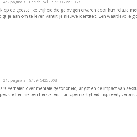
| 472 pagina's | Basisbijbel | 9789059991088
kijk op de geestelijke vrijheid die gelovigen ervaren door hun relatie 
 je aan om te leven vanuit je nieuwe identiteit. Een waardevolle gids 
r
 | 240 pagina's | 9789464250008
bare verhalen over mentale gezondheid, angst en de impact van seks
pes die hen hielpen herstellen. Hun openhartigheid inspireert, verbin