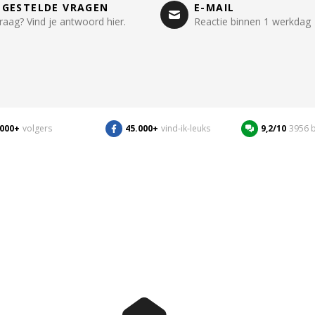
LGESTELDE VRAGEN
E-MAIL
raag? Vind je antwoord hier.
Reactie binnen 1 werkdag
.000+
volgers
45.000+
vind-ik-leuks
9,2/10
3956 