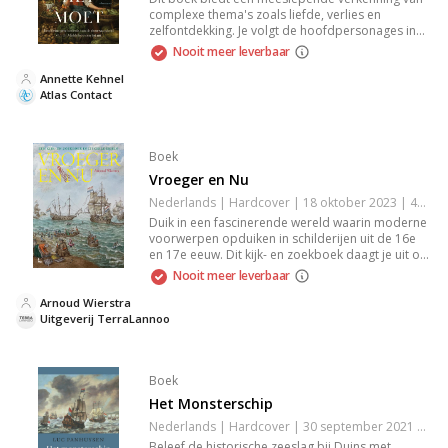
complexe thema's zoals liefde, verlies en
zelfontdekking. Je volgt de hoofdpersonages in
hun zoektocht naar betekenis en verbondenheid,
Nooit meer leverbaar
terwijl ze worden geconfronteerd met de
uitdagingen van het leven. Met rijke beelden en
Annette Kehnel
aangrijpende dialogen houdt het je geboeid en
Atlas Contact
aan het denken. Een must-read voor iedereen die
houdt van diepzinnige literatuur.
Boek
Vroeger en Nu
Nederlands | Hardcover | 18 oktober 2023 | 42 pagina's | 9789401495387
Duik in een fascinerende wereld waarin moderne
voorwerpen opduiken in schilderijen uit de 16e
en 17e eeuw. Dit kijk- en zoekboek daagt je uit om
smartphones, vliegers, en ijsjes te vinden in
Nooit meer leverbaar
historische scènes, terwijl je ontdekt hoe mensen
vroeger leefden. Perfect voor nieuwsgierige
Arnoud Wierstra
kinderen en geschiedenisfans.
Uitgeverij TerraLannoo
Boek
Het Monsterschip
Nederlands | Hardcover | 30 september 2021 | 320 pagina's | 9789045040714
Beleef de historische zeeslag bij Duins met