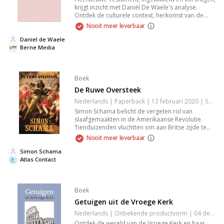
krijgt inzicht met Daniël De Waele's analyse.
Ontdek de culturele context, herkomst van de
geschriften en de reden van hun opname. Een
Nooit meer leverbaar
fascinerende zoektocht naar de historische Jezus,
ideaal voor wie dieper wil graven in bijbelse
Daniel de Waele
teksten en achtergronden.
Berne Media
Boek
De Ruwe Oversteek
Nederlands | Paperback | 13 februari 2020 | 560 pagina's | 9789045037097
Simon Schama belicht de vergeten rol van
slaafgemaakten in de Amerikaanse Revolutie.
Tienduizenden vluchtten om aan Britse zijde te
strijden, voor een oningeloste belofte van
Nooit meer leverbaar
vrijheid. Schama volgt hun reis van de plantages
naar Nova Scotia en Sierra Leone, in hun
Simon Schama
zoektocht naar vrijheid.
Atlas Contact
Boek
Getuigen uit de Vroege Kerk
Nederlands | Onbekende productvorm | 04 december 2018 | 300 pagina's | 9789087180966
Ontdek de wereld van de Vroege Kerk en haar