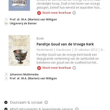
christelijke hoop. Duik in het leven van vroege
getuigen, beleef hun wereld en waardeer hun
geschriften en archeologische vondsten. Deze
Nooit meer leverbaar
boeiende reis verkent het Nieuwe Testament en
meer, en vangt de tijdloze spiritualiteit en
Prof. dr. M.A. (Marten) van Willigen
vastberadenheid van deze geloofspioniers.
Uitgeverij de Banier
Boek
Pareltje Goud van de Vroege Kerk
Nederlands | Hardcover | 31 oktober 2012 | 9789033633041
Pareltje Goud van de vroege kerk biedt een
diepgaande verkenning van de symboliek en
betekenis van goud van de oudheid tot het
vroege christendom. Dit boek belicht de rol van
Nooit meer leverbaar
goud in religieuze rituelen, kunst en cultuur, en
biedt waardevolle inzichten voor iedereen
Johannes Multimedia
geïnteresseerd in geschiedenis, religie en kunst.
Prof. dr. M.A. (Marten) van Willigen
Levendige beschrijvingen maken het een
boeiende leeservaring.
Duurzaam & sociaal
Altijd retourneren & levenslange service