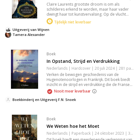
Claire Laurents grootste droom is om als
schilderes erkend te worden, maar haar vader
dwingt haar tot kunstvervalsing. Op de vlucht
ontmoet ze Sutton Monroe, een advocaat. Terwijl
Tijdelijk niet leverbaar
Claire zich een weg baant in de hogere kringen
van Nashville, balanceert ze haar ambitie met het
Uitgeverij van Wijnen
verbergen van haar verleden.
Tamera Alexander
Boek
In Opstand, Strijd en Verdrukking
Nederlands | Hardcover | 20 juli 2024 | 281 pagina's | 9789491272592
Verken de bewogen geschiedenis van de
Hugenotenoorlogen in Frankrijk. Dit boek biedt
inzicht in de strijd en verdrukking die de Franse
religieuze oorlogen kenmerkten. Een diepgaand
Nooit meer leverbaar
relaas over geloofsconflicten en politieke intriges,
ideaal voor liefhebbers van historische
Boekbinderij en Uitgeverij F.N. Snoek
gebeurtenissen en religieuze geschiedenis.
Boek
We Weten hoe het Moet
Nederlands | Paperback | 24 oktober 2023 | 312 pagina's | 9789045049199
Dit boek biedt een meeslepende verkenning van