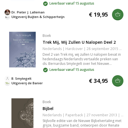
hoe cruciaal het Oude Testament is als basis voor
Leverbaar vanaf 15 augustus
nieuwtestamentische geschriften. Dit boek onthult
de diepte, rijkdom en eenheid van de Bijbel,
Dr. Pieter J. Lalleman
€ 19,95
essentieel voor een goede interpretatie.
Uitgeverij Buijten & Schipperheijn
Boek
Trek Mij, Wij Zullen U Nalopen Deel 2
Nederlands | Hardcover | 28 september 2015 | Basisbijbel | 9789462780095
Deel 2 van Trek mij, wij zullen U nalopen bevat in
hedendaags Nederlands vertaalde preken van
ds. Bernardus Smytegelt over het Nieuwe
Testament. Uitgebracht ter ere van zijn 350e
Leverbaar vanaf 15 augustus
geboortejaar, blijft de authentieke stijl van deze
geliefde predikant behouden. Ideaal voor
B. Smytegelt
€ 34,95
liefhebbers van historische en spirituele teksten.
Uitgeverij de Banier
Boek
Bijbel
Nederlands | Paperback | 27 november 2013 | 1744 pagina's | Basisbijbel | 9789089120632
Stijlvolle editie van de Nieuwe Bijbelvertaling met
grijze, buigzame band, ontworpen door Renate