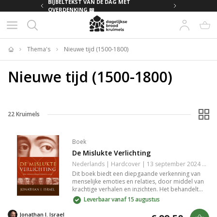
MET
BIJBELTEKST VAN DE DAG MET
OVERDENKING 📖
Thema's
Nieuwe tijd (1500-1800)
Home
Nieuwe tijd (1500-1800)
22
Kruimels
Boek
De Mislukte Verlichting
Nederlands | Hardcover | 13 september 2024 | 1184 pagina's | 9789051946208
Dit boek biedt een diepgaande verkenning van
menselijke emoties en relaties, door middel van
krachtige verhalen en inzichten. Het behandelt
thema's zoals kwetsbaarheid, liefde en de
Leverbaar vanaf 15 augustus
zoektocht naar verbinding in een moderne
wereld. Perfect voor lezers die willen reflecteren
Jonathan I. Israel