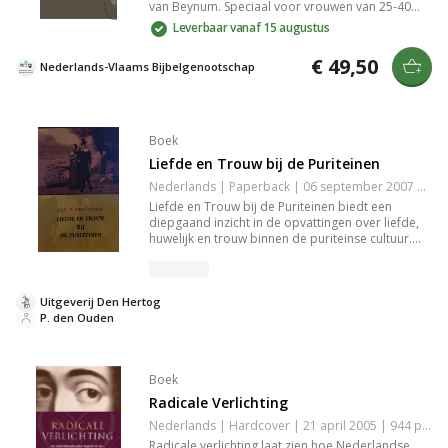
van Beynum. Speciaal voor vrouwen van 25-40
jaar, gedrukt op aaibaar materiaal met zeefdruk.
Leverbaar vanaf 15 augustus
Zonder inleiding of deuterocanonieke boeken,
formaat 12x18 cm, witsnee.
€ 49,50
Nederlands-Vlaams Bijbelgenootschap
Boek
Liefde en Trouw bij de Puriteinen
Nederlands | Paperback | 06 september 2007 | 152 pagina's | 9789033120848
Liefde en Trouw bij de Puriteinen biedt een
diepgaand inzicht in de opvattingen over liefde,
huwelijk en trouw binnen de puriteinse cultuur.
Het boek verkent de morele en spirituele
dimensies van relaties, belicht de rol van genade
en hervorming en biedt waardevolle lessen voor
Uitgeverij Den Hertog
hedendaagse lezers. Een essentiële gids voor
P. den Ouden
iedereen geïnteresseerd in de ethiek van liefde en
relaties.
Boek
Radicale Verlichting
Nederlands | Hardcover | 21 april 2005 | 944 pagina's | 9789051942392
Radicale verlichting laat zien hoe Nederlandse