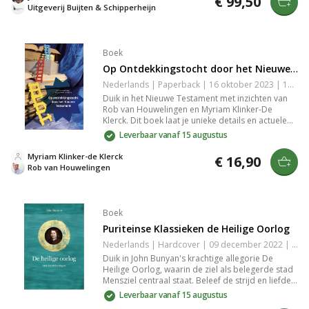
€ 99,50
op hun eigen ervaringen en meer willen begrijpen
Uitgeverij Buijten & Schipperheijn
over sociale dynamieken.
Boek
Op Ontdekkingstocht door het Nieuwe Testament
Nederlands | Paperback | 16 oktober 2023 | 160 pagina's | Basisbijbel | 9789463692434
Duik in het Nieuwe Testament met inzichten van
Rob van Houwelingen en Myriam Klinker-De
Klerck. Dit boek laat je unieke details en actuele
verbanden zien door gedetailleerde
Leverbaar vanaf 15 augustus
tekstanalyses. Verrijk je kennis en vind een frisse
oriëntatie in de bijbelse teksten met deze
Myriam Klinker-de Klerck
€ 16,90
deskundige leidraad.
Rob van Houwelingen
Boek
Puriteinse Klassieken de Heilige Oorlog
Nederlands | Hardcover | 09 december 2022 | 416 pagina's | 9789087188405
Duik in John Bunyan's krachtige allegorie De
Heilige Oorlog, waarin de ziel als belegerde stad
Mensziel centraal staat. Beleef de strijd en liefde
van Koning Shaddai en Prins Immanuël, verrijkt
Leverbaar vanaf 15 augustus
met originele kanttekeningen voor een dieper