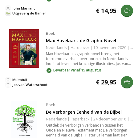
bijzondere reizen en spirituele ervaringen tijdens
de Grote Opwekking. Inclusief een schets van
John Marrant
€ 14,95
David George, Afrikaanse baptistenpionier.
Uitgeverij de Banier
Boek
Max Havelaar - de Graphic Novel
Nederlands | Hardcover | 10 november 2020 | Onbekend | 9789088866500
Max Havelaar als graphic novel brengt het
beroemde verhaal over onrecht in Nederlands-
Indië tot leven met krachtige illustraties. Jos van
Waterschoot en Eric Heuvel maken het klassieke
Leverbaar vanaf 15 augustus
werk toegankelijk voor een nieuw publiek en
geven de geschiedenis een frisse, visuele
Multatuli
€ 29,95
dimensie.
Jos van Waterschoot
Boek
De Verborgen Eenheid van de Bijbel
Nederlands | Paperback | 24 december 2018 | Basisbijbel | 9789463690164
Ontdek de verborgen verbanden tussen het
Oude en Nieuwe Testament met De verborgen
eenheid van de Bijbel. Pieter Lalleman laat zien