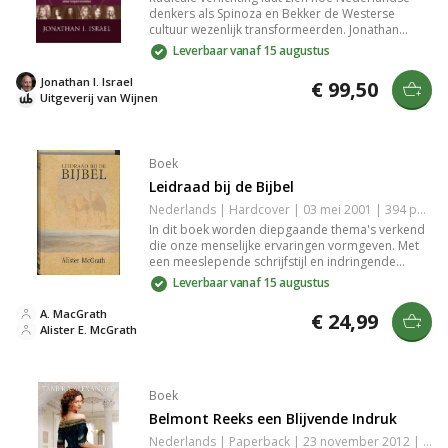
denkers als Spinoza en Bekker de Westerse
cultuur wezenlijk transformeerden. Jonathan
Israel belicht deze invloedrijke figuren en hun
Leverbaar vanaf 15 augustus
revolutionaire ideeën, die Europa op zijn
grondvesten deden schudden en nog steeds ons
Jonathan I. Israel
€ 99,50
denken beïnvloeden.
Uitgeverij van Wijnen
Boek
Leidraad bij de Bijbel
Nederlands | Hardcover | 03 mei 2001 | 394 pagina's | 9789063181055
In dit boek worden diepgaande thema's verkend
die onze menselijke ervaringen vormgeven. Met
een meeslepende schrijfstijl en indringende
inzichten krijg je een frisse blik op belangrijke
Leverbaar vanaf 15 augustus
levenskwesties. Het boek biedt waardevolle
lessen en nodigt je uit om na te denken over jezelf
A. MacGrath
€ 24,99
en je omgeving, perfect voor ieder die verdieping
Alister E. McGrath
zoekt.
Boek
Belmont Reeks een Blijvende Indruk
Nederlands | Paperback | 23 november 2012 | 480 pagina's | 9789051944433