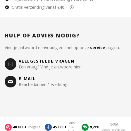
Gratis verzending vanaf €40,-
HULP OF ADVIES NODIG?
Vind je antwoord eenvoudig en snel op onze
service
pagina.
VEELGESTELDE VRAGEN
Een vraag? Vind je antwoord hier.
E-MAIL
Reactie binnen 1 werkdag
vind-
3956
40.000+
volgers
45.000+
ik-
9,2/10
beoordelingen