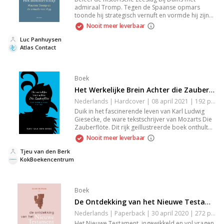
admiraal Tromp. Tegen de Spaanse opmars
toonde hij strategisch vernuft en vormde hij zijn
vloot tot een 'monsterschip'. Ontdek hoe hij in
Nooit meer leverbaar
1639 de Spanjaarden vernietigend versloeg en de
Nederlandse zeemacht naar een hoger niveau
Luc Panhuysen
tilde. Spannend en meeslepend!
Atlas Contact
Boek
Het Werkelijke Brein Achter die Zauberflöte
Nederlands | Hardcover | 08 april 2021 | 192 pagina's | 9789043535953
Duik in het fascinerende leven van Karl Ludwig
Giesecke, de ware tekstschrijver van Mozarts Die
Zauberflöte. Dit rijk geïllustreerde boek onthult
Gieseckes veelzijdigheid als mineraloog,
Nooit meer leverbaar
poolonderzoeker, theaterdichter en
vrijmetselaar, en werpt nieuw licht op de creatie
Tjeu van den Berk
van deze iconische opera.
KokBoekencentrum
Boek
De Ontdekking van het Nieuwe Testament
Nederlands | Paperback | 30 april 2020 | 272 pagina's | Basisbijbel | 9789089723895
Het Nieuwe Testament, ingewikkeld en vol vragen,