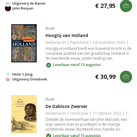
begrip. Ideal voor liefhebbers van spirituele
Uitgeverij de Banier
€ 27,95
klassiekers.
John Bunyan
Boek
Hoogtij van Holland
Nederlands | Paperback | 24 november 2022 | 416 pagina's | 9789401918534
Hoogtij in Holland biedt een boeiend inzicht in de
complexe politiek van het graafschap Holland in
de veertiende eeuw, onder leiding van
invloedrijke figuren zoals Willem III van
Leverbaar vanaf 15 augustus
Henegouwen en keizerin Margaretha. De Hoekse
en Kabeljauwse twisten tekenen deze periode van
Henk 't Jong
€ 30,99
crisis en machtspel.
Uitgeverij Omniboek
Boek
De Dakloze Zwerver
Nederlands | Hardcover | 17 oktober 2022 | 176 pagina's | 9789087188399
Ontdek de levensverhaal van John Marrant, een
vrije zwarte man en predikant in de roerige
achttiende eeuw. Vluchtend voor familie en
beschermd door geloof, vertelt hij over zijn
Leverbaar vanaf 15 augustus