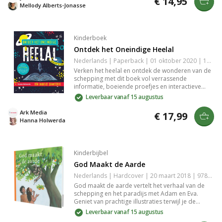
€ 14,95
Mellody Alberts-Jonasse
Kinderboek
Ontdek het Oneindige Heelal
Nederlands | Paperback | 01 oktober 2020 | 168 pagina's | Basisbijbel | 9789033835698
Verken het heelal en ontdek de wonderen van de
schepping met dit boek vol verrassende
informatie, boeiende proefjes en interactieve
opdrachten. Leer over planeten, sterren en de
Leverbaar vanaf 15 augustus
oneindige grootheid van het universum, en
begrijp de speciale plaats van de aarde. Een
Ark Media
€ 17,99
indrukwekkende bijbelse ruimtereis.
Hanna Holwerda
Kinderbijbel
God Maakt de Aarde
Nederlands | Hardcover | 20 maart 2018 | 9789089121301
God maakt de aarde vertelt het verhaal van de
schepping en het paradijs met Adam en Eva.
Geniet van prachtige illustraties terwijl je de
natuur en de eerste mensen ontdekt. Maar pas
Leverbaar vanaf 15 augustus
op voor de slang, die hen misleidt en alles