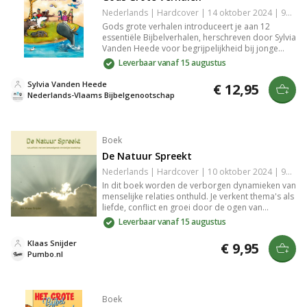
Nederlands | Hardcover | 14 oktober 2024 | 96 pagina's | 9789089123305
Gods grote verhalen introduceert je aan 12
essentiële Bijbelverhalen, herschreven door Sylvia
Vanden Heede voor begrijpelijkheid bij jonge
kinderen en aangevuld met prachtige illustraties
Leverbaar vanaf 15 augustus
van Mathias Weber. Inclusief gespreksvragen en
achtergrondinformatie voor een dieper begrip,
Sylvia Vanden Heede
€ 12,95
ideaal voor gezinnen van alle achtergronden.
Nederlands-Vlaams Bijbelgenootschap
Boek
De Natuur Spreekt
Nederlands | Hardcover | 10 oktober 2024 | 92 pagina's | 9789465112275
In dit boek worden de verborgen dynamieken van
menselijke relaties onthuld. Je verkent thema's als
liefde, conflict en groei door de ogen van
complexe personages. Met helder proza en
Leverbaar vanaf 15 augustus
diepgaande inzichten biedt het een meeslepende
leeservaring die je uitdaagt om na te denken over
Klaas Snijder
€ 9,95
je eigen interacties. Een must-read voor
Pumbo.nl
liefhebbers van fictie die waarde hechten aan
emotionele diepgang.
Boek