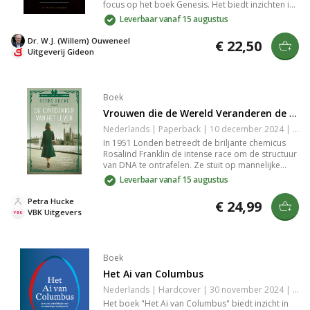
focus op het boek Genesis. Het biedt inzichten in
de belangrijkste thema's, verhalen en
Leverbaar vanaf 15 augustus
personages, waardoor je een dieper begrip krijgt
van de teksten en hun betekenis. Ideaal voor wie
Dr. W.J. (Willem) Ouweneel
€ 22,50
zijn kennis van het Oude Testament wil vergroten.
Uitgeverij Gideon
Boek
Vrouwen die de Wereld Veranderen de Ontdekker van het Leven
Nederlands | Paperback | 10 december 2024 | 336 pagina's | 9789023962298
In 1951 Londen betreedt de briljante chemicus
Rosalind Franklin de intense race om de structuur
van DNA te ontrafelen. Ze stuit op mannelijke
vooroordelen en oneerlijke methodes, maar haar
Leverbaar vanaf 15 augustus
vastberadenheid en talent maken haar een
geduchte concurrent in de wereld van de
Petra Hucke
€ 24,99
wetenschap.
VBK Uitgevers
Boek
Het Ai van Columbus
Nederlands | Hardcover | 30 november 2024 | 500 pagina's | 9789090391229
Het boek "Het Ai van Columbus" biedt inzicht in