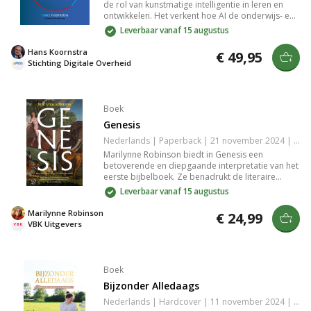
de rol van kunstmatige intelligentie in leren en
ontwikkelen. Het verkent hoe AI de onderwijs- en
ontwikkelingspraktijken kan transformeren, met
Leverbaar vanaf 15 augustus
praktische voorbeelden en strategieën voor
implementatie. Dit essentiële werk helpt je de
Hans Koornstra
€ 49,95
mogelijkheden van AI te verkennen en effectief
Stichting Digitale Overheid
toe te passen in jouw leeromgeving.
Boek
Genesis
Nederlands | Paperback | 21 november 2024 | 256 pagina's | Basisbijbel | 9789043542012
Marilynne Robinson biedt in Genesis een
betoverende en diepgaande interpretatie van het
eerste bijbelboek. Ze benadrukt de literaire
pracht en de rijkdom aan ideeën, met nadruk op
Leverbaar vanaf 15 augustus
hoop en Gods trouw aan de schepping. Ideaal
voor liefhebbers van literatuur en degenen die de
Marilynne Robinson
€ 24,99
Bijbel beter willen begrijpen.
VBK Uitgevers
Boek
Bijzonder Alledaags
Nederlands | Hardcover | 11 november 2024 | 108 pagina's | 9789088973970