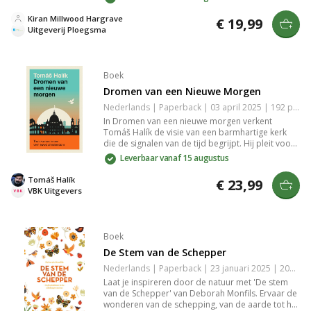
wereld waar emoties en ervaringen centraal
staan, en biedt namelijk een frisse blik op
Kiran Millwood Hargrave
€ 19,99
belangrijke levensvragen. Een must-read voor
Uitgeverij Ploegsma
iedereen die verdieping zoekt in zijn of haar
leven.
Boek
Dromen van een Nieuwe Morgen
Nederlands | Paperback | 03 april 2025 | 192 pagina's | 9789043542548
In Dromen van een nieuwe morgen verkent
Tomáš Halík de visie van een barmhartige kerk
die de signalen van de tijd begrijpt. Hij pleit voor
een oecumenische katholiciteit die de
Leverbaar vanaf 15 augustus
therapeutische kracht van geloof benadrukt te
midden van wereldcrises. Halík reikt een hoopvol
Tomáš Halík
€ 23,99
perspectief aan voor allen die zoeken naar een
VBK Uitgevers
vernieuwd en inclusief christendom.
Boek
De Stem van de Schepper
Nederlands | Paperback | 23 januari 2025 | 208 pagina's | 9789043542173
Laat je inspireren door de natuur met 'De stem
van de Schepper' van Deborah Monfils. Ervaar de
wonderen van de schepping, van de aarde tot het