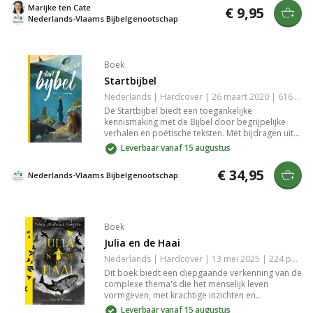
verandert. Een boeiende en visueel aantrekkelijke
Marijke ten Cate
€ 9,95
reis door het Bijbelse verhaal.
Nederlands-Vlaams Bijbelgenootschap
Boek
Startbijbel
Nederlands | Hardcover | 26 maart 2020 | 616 pagina's | Bijbel in Gewone Taal | 9789089121233
De Startbijbel biedt een toegankelijke
kennismaking met de Bijbel door begrijpelijke
verhalen en poëtische teksten. Met bijdragen uit
de Psalmen, Spreuken en profetieën, inclusief het
Leverbaar vanaf 15 augustus
leven van Jezus en de vroege christenen. Rijk
geïllustreerd door Irene Goede is het een
€ 34,95
Nederlands-Vlaams Bijbelgenootschap
boeiend leesboek voor iedereen.
Boek
Julia en de Haai
Nederlands | Hardcover | 13 mei 2025 | 224 pagina's | 9789021684109
Dit boek biedt een diepgaande verkenning van de
complexe thema's die het menselijk leven
vormgeven, met krachtige inzichten en
meeslepende verhalen. Het nodigt je uit in een
Leverbaar vanaf 15 augustus