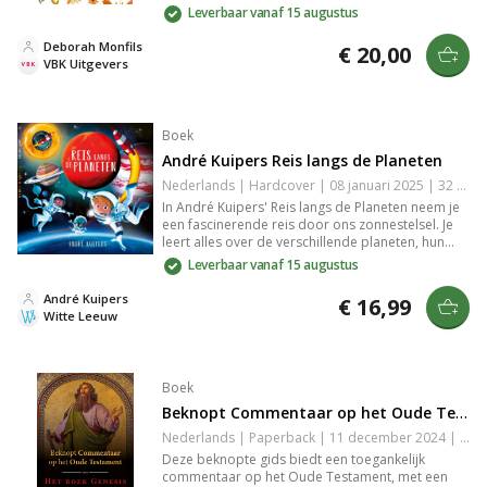
heelal, en ontdek de diepte van je relatie met
Leverbaar vanaf 15 augustus
God. Vol persoonlijke verhalen en een vleugje
humor nodigt dit boek je uit tot reflectie en rust in
Deborah Monfils
€ 20,00
je christelijk geloof.
VBK Uitgevers
Boek
André Kuipers Reis langs de Planeten
Nederlands | Hardcover | 08 januari 2025 | 32 pagina's | 9789493354234
In André Kuipers' Reis langs de Planeten neem je
een fascinerende reis door ons zonnestelsel. Je
leert alles over de verschillende planeten, hun
unieke kenmerken en de mysteries van de ruimte.
Leverbaar vanaf 15 augustus
Deze boeiende en educatieve gids biedt unieke
inzichten en prachtige illustraties, perfect voor
André Kuipers
€ 16,99
ruimtefans van alle leeftijden. Een onmisbaar
Witte Leeuw
boek voor iedereen die gefascineerd is door de
kosmos.
Boek
Beknopt Commentaar op het Oude Testament 1 het Boek Genesis
Nederlands | Paperback | 11 december 2024 | 248 pagina's | Basisbijbel | 9789059992818
Deze beknopte gids biedt een toegankelijk
commentaar op het Oude Testament, met een