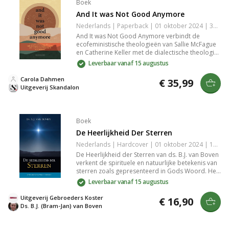
Boek
And It was Not Good Anymore
Nederlands | Paperback | 01 oktober 2024 | 370 pagina's | 9789493220751
And It was Not Good Anymore verbindt de
ecofeministische theologieën van Sallie McFague
en Catherine Keller met de dialectische theologie
van K.H. Miskotte en biedt een vernieuwende blik
Leverbaar vanaf 15 augustus
op God, natuur en mens in tijden van ecologische
crisis.
Carola Dahmen
€ 35,99
Uitgeverij Skandalon
Boek
De Heerlijkheid Der Sterren
Nederlands | Hardcover | 01 oktober 2024 | 150 pagina's | Basisbijbel | 9789463702812
De Heerlijkheid der Sterren van ds. B.J. van Boven
verkent de spirituele en natuurlijke betekenis van
sterren zoals gepresenteerd in Gods Woord. Het
boek belicht hoe de sterren Gods heerlijkheid
Leverbaar vanaf 15 augustus
tonen, dienen als waarschuwing en de glorie van
Gods dienaren uitbeelden. Het daagt je uit de
Uitgeverij Gebroeders Koster
€ 16,90
geestelijke diepgang van sterren te begrijpen en
Ds. B.J. (Bram-Jan) van Boven
inspireert tot reflectie.