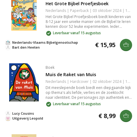
Het Grote Bijbel Proefjesboek
Nederlands | Paperback | 03 oktober 2024 | 112 pagina's | 9789089123312
Het Grote Bijbel Proefjesboek biedt kinderen van
8-12 jaar een unieke manier om de Bijbel te leren
kennen door 52 leuke experimenten. Ieder
experiment bevat een verhaal, proefje, weetje en
Leverbaar vanaf 15 augustus
afsluitende opdracht, aangevuld met strips voor
duidelijkheid. Perfect voor thuis, in de klas of op
Nederlands-Vlaams Bijbelgenootschap
€ 15,95
vakantie.
Bart den Heeten
Boek
Muis de Raket van Muis
Nederlands | Hardcover | 02 oktober 2024 | 18 pagina's | 9789025887315
Dit meeslepende boek biedt een diepgaande kijk
op thema's als liefde, verlies en de zoektocht
naar identiteit. De personages zijn authentiek en
hun levensechte worstelingen blijven je bij. Met
Leverbaar vanaf 15 augustus
een sterke verhaallijn en indrukwekkende
schrijfstijl raakt het je op emotioneel niveau. Een
Lucy Cousins
€ 8,99
must-read voor liefhebbers van literaire romans.
Uitgeverij Leopold