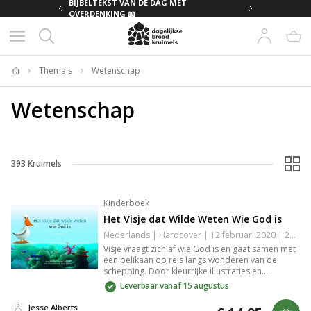
MET
BIJBELTEKST VAN DE DAG MET
OVERDENKING 📖
Thema's
Wetenschap
Home
Wetenschap
393
Kruimels
Kinderboek
Het Visje dat Wilde Weten Wie God is
Nederlands | Hardcover | 12 februari 2020 | 24 pagina's | 9789059991538
Visje vraagt zich af wie God is en gaat samen met
een pelikaan op reis langs wonderen van de
schepping. Door kleurrijke illustraties en
eenvoudige voorbeelden wordt op een
Leverbaar vanaf 15 augustus
begrijpelijke manier uitgelegd wie God is voor
jonge kinderen.
Jesse Alberts