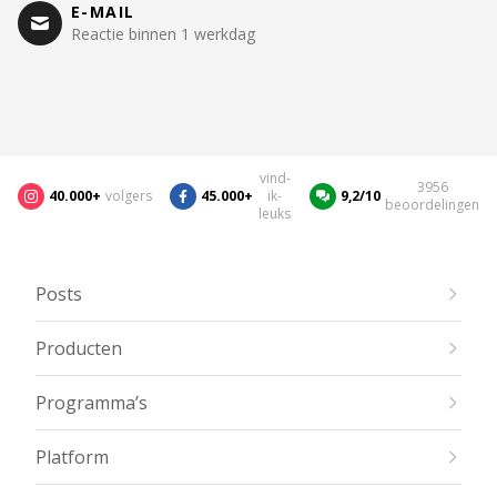
E-MAIL
Reactie binnen 1 werkdag
vind-
3956
40.000+
volgers
45.000+
ik-
9,2/10
beoordelingen
leuks
Posts
Producten
Programma’s
Platform