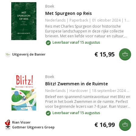
Boek
Met Spurgeon op Reis
Nederlands | Paperback | 01 oktober 2024 | 152 pagina's | 9789402910575
Reis met Charles Spurgeon door historische
Europese landschappen in deze rijke collectie
brieven. Met een liefde voor natuur en cultuur,
biedt Spurgeon een bijzondere blik op de wereld
Leverbaar vanaf 15 augustus
van de 19e eeuw en zijn spirituele ontdekkingen
tijdens vakantie. Geïllustreerd en samengesteld
€ 15,95
Uitgeverij de Banier
door Kevin Belmonte.
Boek
Blitz! Zwemmen in de Ruimte
Nederlands | Hardcover | 18 september 2024 | 160 pagina's | 9789025780234
Beleef een spannend ruimteavontuur met Blitz en
Priet in het boek Zwemmen in de ruimte. Perfect
voor beginnende lezers van 7-8 jaar. Rian Visser
en Lars Deltrap combineren toegankelijkheid met
Leverbaar vanaf 15 augustus
humor en avontuur. Volg hun zoektocht naar een
zwembad in de ruimte, ideaal voor nieuwsgierige
Rian Visser
€ 16,99
kinderen.
Gottmer Uitgevers Groep