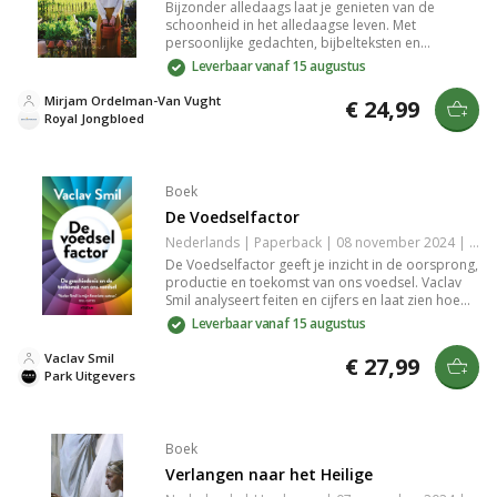
Bijzonder alledaags laat je genieten van de
schoonheid in het alledaagse leven. Met
persoonlijke gedachten, bijbelteksten en
prachtige foto's van huis-, tuin- en
Leverbaar vanaf 15 augustus
keukenobjecten, biedt dit koffietafelboek een
frisse kijk op alledaagse voorwerpen. Geschreven
Mirjam Ordelman-Van Vught
€ 24,99
door Mirjam Ordelman-Van Vugt, liefhebber van
Royal Jongbloed
het dagelijkse leven.
Boek
De Voedselfactor
Nederlands | Paperback | 08 november 2024 | 320 pagina's | 9789046833087
De Voedselfactor geeft je inzicht in de oorsprong,
productie en toekomst van ons voedsel. Vaclav
Smil analyseert feiten en cijfers en laat zien hoe
we wereldwijd mensen kunnen voeden met
Leverbaar vanaf 15 augustus
minder impact op de planeet, zonder te vervallen
in meningen of trends.
Vaclav Smil
€ 27,99
Park Uitgevers
Boek
Verlangen naar het Heilige