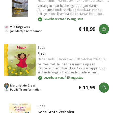
Nederlands | Hardcover | 07 november 2024 | 160 pagina's | 9789043542210
Verlangen naar het heilige door Jan Martijn
Abrahamse onderzoekt de noodzaak van het
heilige in ons leven na decennia van focus op
efficiëntie en maakbaarheid. Met een frisse blik
Leverbaar vanaf 15 augustus
op de wereld en de schepping biedt dit boek
zowel voor protestanten als anderen herkenning
VBK Uitgevers
€ 18,99
bij gevoelens van ontheemding en houvast.
Jan Martijn Abrahamse
Boek
Fleur
Nederlands | Hardcover | 18 oktober 2024 | 29 pagina's | 9789493274167
Ga mee met Fleur en haar mama op een
betoverend avontuur door Gods schepping, vol
zingende vogels, klappende bladeren en
fladderende vlinders. Ontdek de wonderen van
Leverbaar vanaf 15 augustus
de natuur en het geloof, terwijl je verbeelding
groeit. Zoek op elke pagina de verborgen vlinder
Margriet de Graaf
€ 11,99
en laat je verwonderen!
Public Transformation
Boek
Gods Grote Verhalen