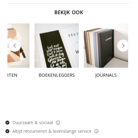
BEKIJK OOK
KAARTEN
BOEKENLEGGERS
JOURNALS
Duurzaam & sociaal
Altijd retourneren & levenslange service