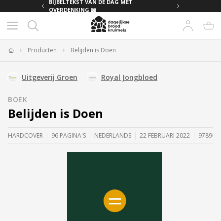
MET
BIJBELTEKST VAN DE DAG MET
OVERDENKING 📖
Producten
Belijden is Doen
Home
Uitgeverij Groen
Royal Jongbloed
BOEK
Belijden is Doen
HARDCOVER
96 PAGINA'S
NEDERLANDS
22 FEBRUARI 2022
978908