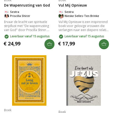
Boek
Boek
De Wapenrusting van God
Vul Mij Opnieuw
Sestra
Sestra
Priscilla Shirer
Nieske Selles-Ten Brinke
Ervaar de kracht van spirituele
Vul Mij Opnieuw is een inspirerend
strijdlust met "De wapenrusting
boek voor gelovige vrouwen die
van God" door Priscilla Shirer.
verlangen naar een diepere relatie
Deze zesweekse bijbelstudie biedt
met de Heilige Geest. Met
Leverbaar vanaf 15 augustus
Leverbaar vanaf 15 augustus
dagelijkse inzichten en toegang tot
bijbelgetrouwe inzichten en
zeven online video's. Versterk je
praktische lessen leer je over de
€ 24,99
€ 17,99
veerkracht en bescherm je relaties
kracht van de Geest, de vruchten
en dromen tegen onzichtbare
en gaven die Hij schenkt. Dit boek
bedreigingen. Perfect voor
biedt handvatten voor
groepsbijeenkomsten.
persoonlijke groei en is ideaal
voor vrouwenkringen en
bijbelstudies. Verrijk je geestelijke
reis en ervaar de liefde en wijsheid
van Gods Woord.
Boek
Boek