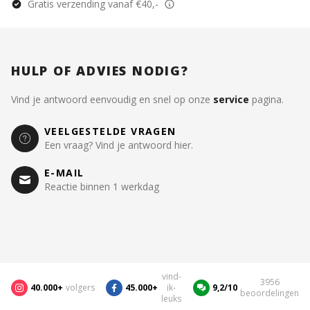
Gratis verzending vanaf €40,-
HULP OF ADVIES NODIG?
Vind je antwoord eenvoudig en snel op onze
service
pagina.
VEELGESTELDE VRAGEN
Een vraag? Vind je antwoord hier.
E-MAIL
Reactie binnen 1 werkdag
vind-
3956
40.000+
volgers
45.000+
ik-
9,2/10
beoordelingen
leuks