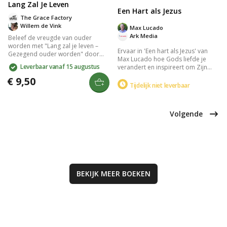
Lang Zal Je Leven
Een Hart als Jezus
The Grace Factory
Willem de Vink
Max Lucado
Ark Media
Beleef de vreugde van ouder
worden met "Lang zal je leven –
Ervaar in 'Een hart als Jezus' van
Gezegend ouder worden" door
Max Lucado hoe Gods liefde je
Willem de Vink. Dit inspirerende
Leverbaar vanaf 15 augustus
verandert en inspireert om Zijn
boek bevat 31 meditaties over
goedheid en trouw te
Abraham en Sara, die vertrouwen
€ 9,50
weerspiegelen. Perfect voor
Tijdelijk niet leverbaar
op Gods zegen. Ontvang Gods
belijdenis of volwassendoop, laat
genade en zie de goedheid in elke
dit boek zien hoe je steeds meer
levensfase, verrijkend met elk
zoals Jezus kunt worden. Een
voorbijgaand jaar.
Volgende
inspirerend cadeau voor iedereen
die hun geloof wil verdiepen.
BEKIJK MEER
BOEKEN