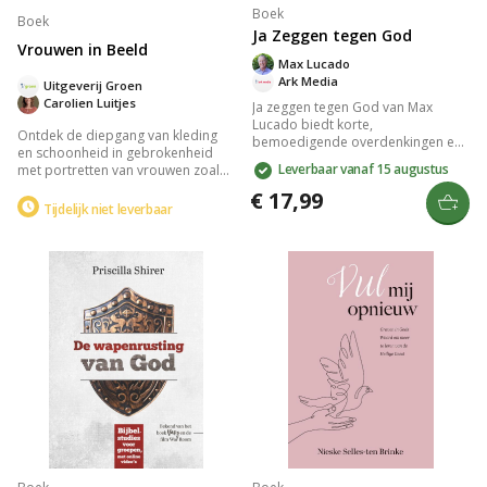
Boek
Boek
Ja Zeggen tegen God
Vrouwen in Beeld
Max Lucado
Ark Media
Uitgeverij Groen
Carolien Luitjes
Ja zeggen tegen God van Max
Lucado biedt korte,
Ontdek de diepgang van kleding
bemoedigende overdenkingen en
en schoonheid in gebrokenheid
inspirerende bijbelteksten die je
Leverbaar vanaf 15 augustus
met portretten van vrouwen zoals
helpen groeien in je geloof. Het
Marlies van der Staaij en Christine
boek behandelt thema's zoals
€ 17,99
Stam. Laat je inspireren door hun
Tijdelijk niet leverbaar
christelijk leven, de liefde van God
keuzes, Bijbelse inzichten en hoe
en Zijn plan voor jou. Perfect als
ze omgaan met imperfectie. Beleef
cadeau voor belijdenis of
hun verhaal via podcasts en
volwassendoop, en een
radioprogramma’s bij de
waardevolle toevoeging aan je
Reformatorische Omroep.
spirituele reis.