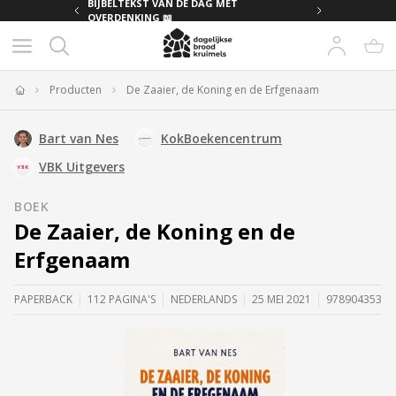
MET
BIJBELTEKST VAN DE DAG MET
OVERDENKING 📖
Producten
De Zaaier, de Koning en de Erfgenaam
Home
Bart van Nes
KokBoekencentrum
VBK Uitgevers
BOEK
De Zaaier, de Koning en de
Erfgenaam
PAPERBACK
112 PAGINA'S
NEDERLANDS
25 MEI 2021
97890435365