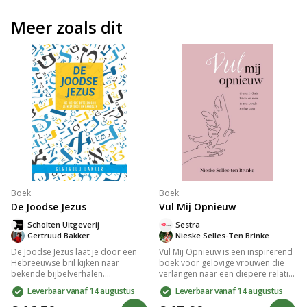
Meer zoals dit
Boek
Boek
De Joodse Jezus
Vul Mij Opnieuw
Scholten Uitgeverij
Sestra
Gertruud Bakker
Nieske Selles-Ten Brinke
De Joodse Jezus laat je door een
Vul Mij Opnieuw is een inspirerend
Hebreeuwse bril kijken naar
boek voor gelovige vrouwen die
bekende bijbelverhalen.
verlangen naar een diepere relatie
Verrassende inzichten en diepere
met de Heilige Geest. Met
Leverbaar vanaf 14 augustus
Leverbaar vanaf 14 augustus
betekenissen verrijken je
bijbelgetrouwe inzichten en
geloofsleven en maken het boek
praktische lessen leer je over de