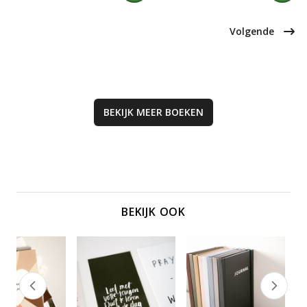
met praktische inzichten en
en dromen tegen onzichtbare
geestelijke inspiratie. Verrijk je
bedreigingen. Perfect voor
geestelijke leven en ervaar de
groepsbijeenkomsten.
Volgende
vreugde van het samen zijn met de
Schepper.
BEKIJK MEER
BOEKEN
BEKIJK OOK