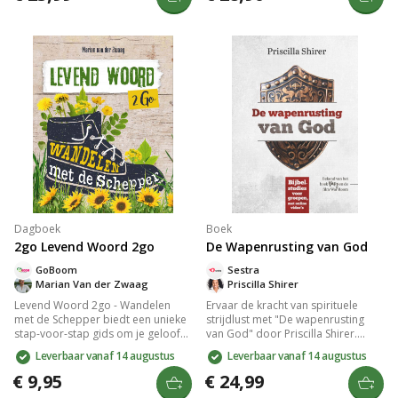
en geschiedenis. Laat je inspireren
verantwoordelijkheid en je ziel in
door het onovertroffen
het christelijk mensbeeld. Perfect
meesterwerk waarin de grootsheid
voor christenen die hun dagelijks
van het universum en het evangelie
leven willen verdiepen.
samenkomen.
Dagboek
Boek
2go Levend Woord 2go
De Wapenrusting van God
GoBoom
Sestra
Marian Van der Zwaag
Priscilla Shirer
Levend Woord 2go - Wandelen
Ervaar de kracht van spirituele
met de Schepper biedt een unieke
strijdlust met "De wapenrusting
stap-voor-stap gids om je geloof
van God" door Priscilla Shirer.
te verdiepen en een intieme relatie
Deze zesweekse bijbelstudie biedt
Leverbaar vanaf 14 augustus
Leverbaar vanaf 14 augustus
met God op te bouwen. Dit boek
dagelijkse inzichten en toegang tot
nodigt je uit om dagelijks te
zeven online video's. Versterk je
€ 9,95
€ 24,99
wandelen in Zijn aanwezigheid,
veerkracht en bescherm je relaties