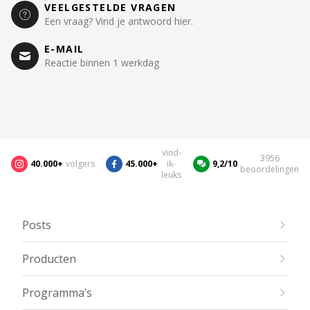
VEELGESTELDE VRAGEN
Een vraag? Vind je antwoord hier.
E-MAIL
Reactie binnen 1 werkdag
vind-
3956
40.000+
volgers
45.000+
ik-
9,2/10
beoordelingen
leuks
Posts
Producten
Programma’s