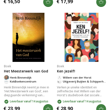
€ 16,50
€ 17,99
geschikt voor persoonlijke
kracht van de Geest, de vruchten
verdieping of bijbelstudiegroepen.
en gaven die Hij schenkt. Dit boek
biedt handvatten voor
persoonlijke groei en is ideaal
voor vrouwenkringen en
bijbelstudies. Verrijk je geestelijke
reis en ervaar de liefde en wijsheid
van Gods Woord.
Boek
Boek
Het Meesterwerk van God
Ken Jezelf!
Henk Binnendijk
Willem van der Horst
KokBoekencentrum
Uitgeverij Buijten & Schipperheijn
Henk Binnendijk neemt je mee in
Verken je unieke identiteit en
'Het Meesterwerk van God', een
zelfreflectie met Willem van der
diepgaande verkenning van
Horst's studieboek dat sociale
Openbaring. Deze fascinerende
wetenschap, filosofie en theologie
Leverbaar vanaf 14 augustus
Leverbaar vanaf 14 augustus
reis onthult Gods ultieme plan,
combineert. Ontdek de rol van
verweven met thema's als geloof
medemensen, vrijheid,
€ 23,99
€ 28,90