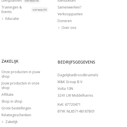
Leesplannen
Identiteiten
verwacht
Trainingen &
Samenwerken?
verwacht
Events
Verkooppunten
Educatie
Doneren
Over ons
ZAKELIJK
BEDRIJFSGEGEVENS
Onze producten in jouw
DagelijkseBroodkruimels
shop
M&K Group B.V.
Jouw producten in onze
shop
Volta 10N
Affiliate
3241 LW Middelharnis
Shop in shop
KvK: 67720471
Grote bestellingen
BTW: NL857148187B01
Relatiegeschenken
Zakelijk