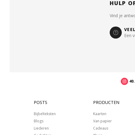
HULP O
Vind je antw
VEE
Een v
40
POSTS
PRODUCTEN
Bijbelteksten
Kaarten
Blogs
Van papier
Liederen
Cadeaus