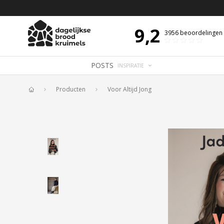
 DE DAG MET OVERDENKING 📖
BIJBELTEKST VAN DE DAG MET OVERDENK
9,2
3956
beoordelingen
POSTS
INSPIRATIE
Producten
Voor Altijd Jong
Home