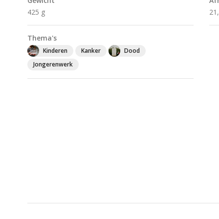
Gewicht
Af
425 g
21
Thema's
Kinderen
Kanker
Dood
Jongerenwerk