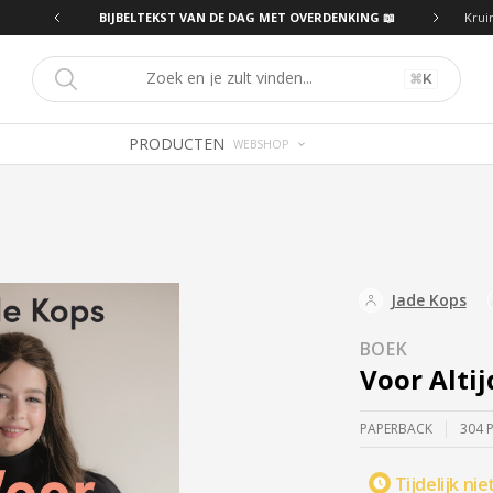
ING 📖
BIJBELTEKST VAN DE DAG MET OVERDENKING 📖
Krui
⌘
K
PRODUCTEN
WEBSHOP
Jade Kops
BOEK
Voor Altij
PAPERBACK
304 
Tijdelijk nie