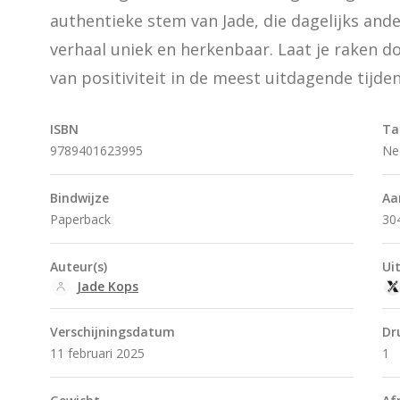
authentieke stem van Jade, die dagelijks ande
verhaal uniek en herkenbaar. Laat je raken do
van positiviteit in de meest uitdagende tijden
ISBN
Ta
9789401623995
Ne
Bindwijze
Aa
Paperback
30
Auteur(s)
Ui
Jade Kops
Verschijningsdatum
Dr
11 februari 2025
1