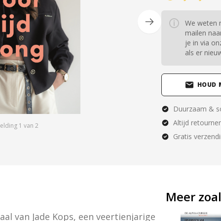
We weten n
mailen naar
je in via 
als er nieu
HOUD 
Duurzaam & so
Altijd retourne
elding
1
van
2
Gratis verzend
Meer zoal
aal van Jade Kops, een veertienjarige 