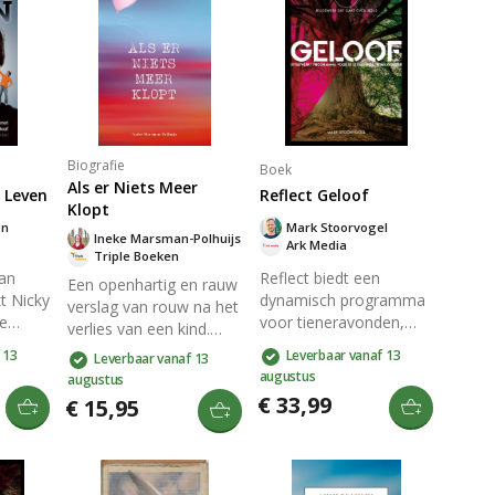
Biografie
Boek
Als er Niets Meer
 Leven
Reflect Geloof
Klopt
on
Mark Stoorvogel
Ineke Marsman-Polhuijs
Ark Media
Triple Boeken
van
Reflect biedt een
Een openhartig en rauw
t Nicky
dynamisch programma
verslag van rouw na het
e
voor tieneravonden,
verlies van een kind.
leven
waarmee jongeren
Ineke deelt haar
 13
Leverbaar vanaf 13
Leverbaar vanaf 13
t hij
worden aangemoedigd
zoektocht naar hoop,
augustus
augustus
om na te denken over
geloof en vertrouwen
€ 33,99
€ 15,95
levant
de Bijbel en hun geloof
tijdens een eenzaam
te verdiepen. Ontdek de
rouwproces.
 als een
verhalen van
Herkenbaar en
s met
geloofshelden uit het
troostrijk voor wie te