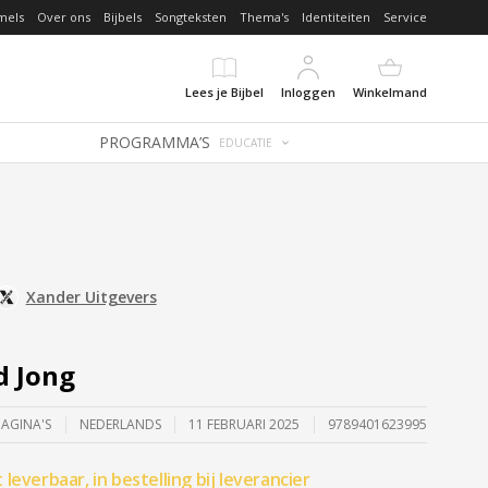
mels
Over ons
Bijbels
Songteksten
Thema's
Identiteiten
Service
Lees je Bijbel
Inloggen
Winkelmand
PROGRAMMA’S
EDUCATIE
Xander Uitgevers
d Jong
PAGINA'S
NEDERLANDS
11 FEBRUARI 2025
9789401623995
t leverbaar, in bestelling bij leverancier