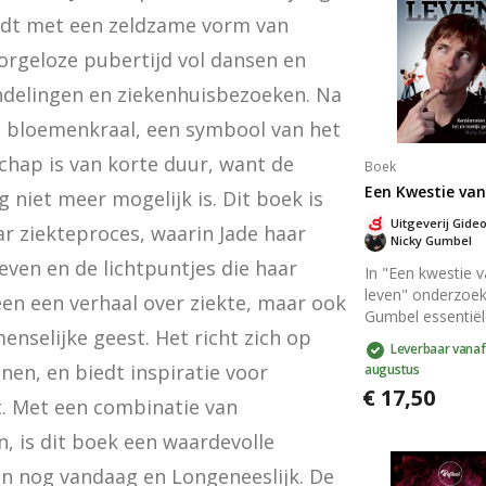
rdt met een zeldzame vorm van 
orgeloze pubertijd vol dansen en 
delingen en ziekenhuisbezoeken. Na 
e bloemenkraal, een symbool van het 
chap is van korte duur, want de 
Boek
Een Kwestie van
niet meer mogelijk is. Dit boek is 
Uitgeverij Gide
r ziekteproces, waarin Jade haar 
Nicky Gumbel
even en de lichtpuntjes die haar 
In "Een kwestie 
leven" onderzoek
leen een verhaal over ziekte, maar ook 
Gumbel essentiël
nselijke geest. Het richt zich op 
vragen over het 
Leverbaar vanaf
en geloof, en bied
en, en biedt inspiratie voor 
augustus
antwoorden die
€ 17,50
begrijpelijk en re
. Met een combinatie van 
zijn. Ontdek het
is dit boek een waardevolle 
christelijk geloof
avontuurlijke rei
een nog vandaag en Longeneeslijk. De 