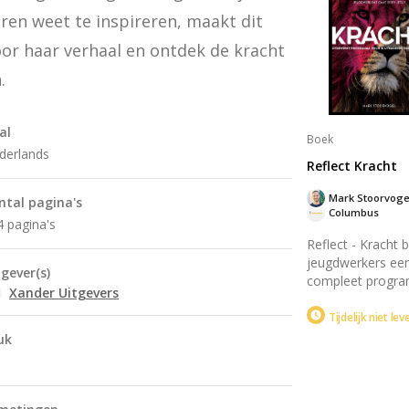
betekenis in de
ren weet te inspireren, maakt dit 
moderne wereld. 
boek plaatst Jezu
or haar verhaal en ontdek de kracht 
centraal en nodigt
om zijn impact o
.
bestaan te verke
al
Boek
derlands
Reflect Kracht
Mark Stoorvoge
ntal pagina's
Columbus
4 pagina's
Reflect - Kracht b
jeugdwerkers ee
tgever(s)
compleet progr
Xander Uitgevers
voor tien inspire
avonden met tien
Tijdelijk niet le
Deze handleiding
uk
combineert Bijbe
inzichten uit het
Testament met
dynamische activi