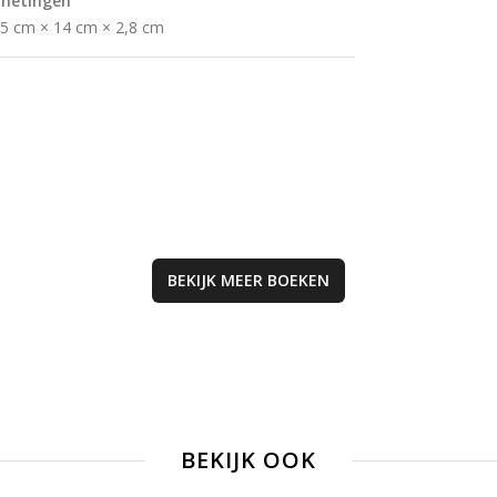
metingen
zoals gekke spel
,5 cm × 14 cm × 2,8 cm
video's, en stimu
tieners om hun g
in het dagelijks l
toe te passen do
middel van eerlij
gesprekken en
momenten van
toewijding.
BEKIJK MEER
BOEKEN
BEKIJK OOK