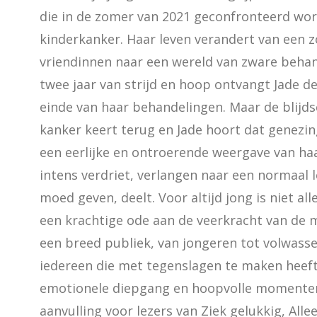
die in de zomer van 2021 geconfronteerd wo
kinderkanker. Haar leven verandert van een z
vriendinnen naar een wereld van zware behan
twee jaar van strijd en hoop ontvangt Jade d
einde van haar behandelingen. Maar de blijds
kanker keert terug en Jade hoort dat genezing 
een eerlijke en ontroerende weergave van haa
intens verdriet, verlangen naar een normaal l
moed geven, deelt. Voor altijd jong is niet al
een krachtige ode aan de veerkracht van de me
een breed publiek, van jongeren tot volwassen
iedereen die met tegenslagen te maken heeft
emotionele diepgang en hoopvolle momenten, 
aanvulling voor lezers van Ziek gelukkig, All