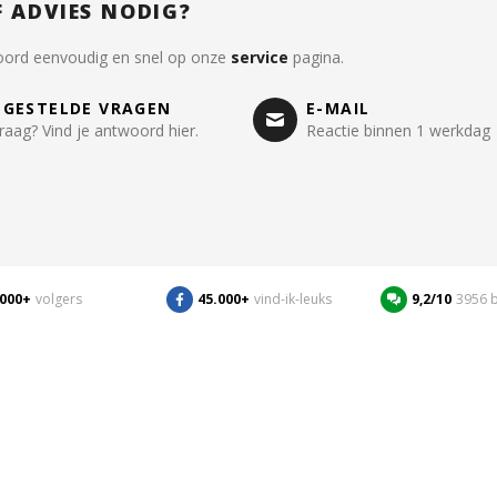
F ADVIES NODIG?
oord eenvoudig en snel op onze
service
pagina.
LGESTELDE VRAGEN
E-MAIL
raag? Vind je antwoord hier.
Reactie binnen 1 werkdag
.000+
volgers
45.000+
vind-ik-leuks
9,2/10
3956 