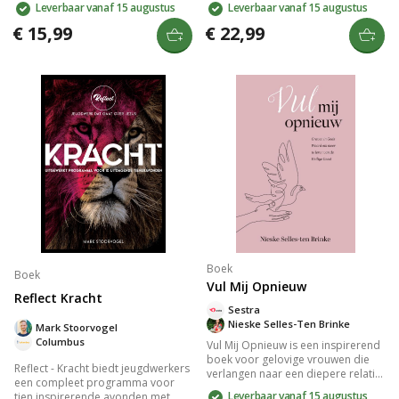
Leverbaar vanaf 15 augustus
Leverbaar vanaf 15 augustus
Met alledaagse metaforen en open
toepassingen en opdrachten,
vragen helpt dit boek kinderen van
begeleid je kleintjes in het
€ 15,99
€ 22,99
4-7 jaar om hun identiteit en
ontdekken van Gods trouw en
loyaliteit te verkennen. Geschreven
liefde. Geschreven door experts in
door pleegmoeder Nieske Selles-
geloofsopvoeding, zorgt het voor
ten Brinke.
een diepere band met de Bijbel
binnen het gezin.
Boek
Boek
Vul Mij Opnieuw
Reflect Kracht
Sestra
Nieske Selles-Ten Brinke
Mark Stoorvogel
Columbus
Vul Mij Opnieuw is een inspirerend
boek voor gelovige vrouwen die
Reflect - Kracht biedt jeugdwerkers
verlangen naar een diepere relatie
een compleet programma voor
met de Heilige Geest. Met
Leverbaar vanaf 15 augustus
tien inspirerende avonden met