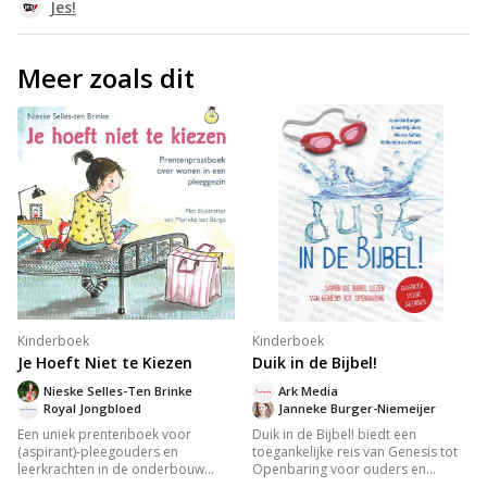
Jes!
Meer zoals dit
Kinderboek
Kinderboek
Je Hoeft Niet te Kiezen
Duik in de Bijbel!
Nieske Selles-Ten Brinke
Ark Media
Royal Jongbloed
Janneke Burger-Niemeijer
Een uniek prentenboek voor
Duik in de Bijbel! biedt een
(aspirant)-pleegouders en
toegankelijke reis van Genesis tot
leerkrachten in de onderbouw
Openbaring voor ouders en
over het leven van pleegkinderen.
kinderen. Met uitleg, praktische