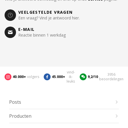
VEELGESTELDE VRAGEN
Een vraag? Vind je antwoord hier.
E-MAIL
Reactie binnen 1 werkdag
vind-
3956
40.000+
volgers
45.000+
ik-
9,2/10
beoordelingen
leuks
Posts
Producten