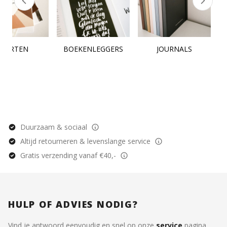
KAARTEN
BOEKENLEGGERS
JOURNALS
Duurzaam & sociaal
Altijd retourneren & levenslange service
Gratis verzending vanaf €40,-
HULP OF ADVIES NODIG?
Vind je antwoord eenvoudig en snel op onze
service
pagina.