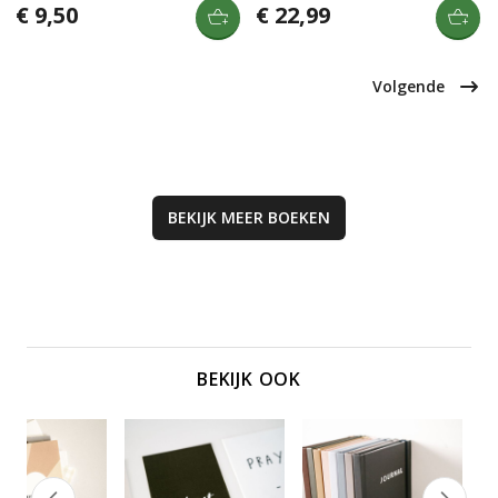
jezelf als vader te verrijken en een
vanuit Bijbels perspectief. Dit boek
€ 9,50
€ 22,99
positieve invloed op je kind uit te
nodigt uit om traditionele
oefenen. Een must-read voor elke
waarheden te omarmen voor een
vader die zijn kind met wijsheid wil
bezield leven.
begeleiden.
Volgende
BEKIJK MEER
BOEKEN
BEKIJK OOK