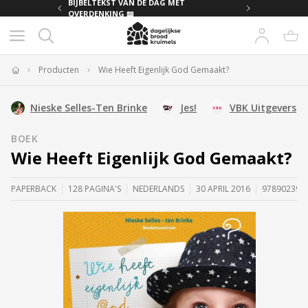
MET
BIJBELTEKST VAN DE DAG MET
OVERDENKING 📖
Producten
Wie Heeft Eigenlijk God Gemaakt?
Home
Nieske Selles-Ten Brinke
Jes!
VBK Uitgevers
BOEK
Wie Heeft Eigenlijk God Gemaakt?
PAPERBACK
128 PAGINA'S
NEDERLANDS
30 APRIL 2016
978902397