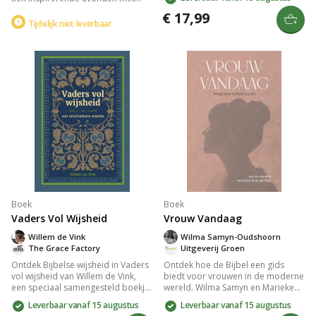
bijbelgetrouwe inzichten en
tieners. Deze handleiding
praktische lessen leer je over de
€ 17,99
combineert Bijbelse inzichten uit
Tijdelijk niet leverbaar
kracht van de Geest, de vruchten
het Nieuwe Testament met
en gaven die Hij schenkt. Dit boek
dynamische activiteiten zoals
biedt handvatten voor
gekke spellen en video's, en
persoonlijke groei en is ideaal
stimuleert tieners om hun geloof in
voor vrouwenkringen en
het dagelijks leven toe te passen
bijbelstudies. Verrijk je geestelijke
door middel van eerlijke
reis en ervaar de liefde en wijsheid
gesprekken en momenten van
van Gods Woord.
toewijding.
Boek
Boek
Vaders Vol Wijsheid
Vrouw Vandaag
Willem de Vink
Wilma Samyn-Oudshoorn
The Grace Factory
Uitgeverij Groen
Ontdek Bijbelse wijsheid in Vaders
Ontdek hoe de Bijbel een gids
vol wijsheid van Willem de Vink,
biedt voor vrouwen in de moderne
een speciaal samengesteld boekje
wereld. Wilma Samyn en Marieke
voor vaders met 31 meditaties.
den Butter verkennen thema's als
Leverbaar vanaf 15 augustus
Leverbaar vanaf 15 augustus
Vind inspiratie en wijsheid om
identiteit, huwelijk, en gastvrijheid