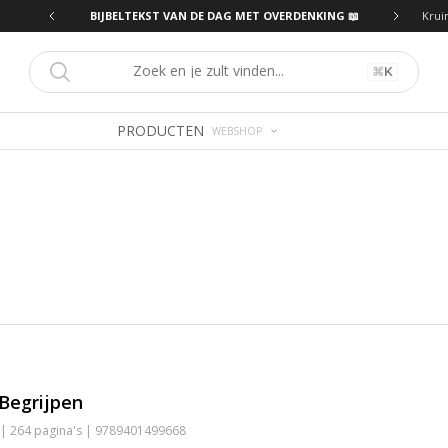
ING 📖
BIJBELTEKST VAN DE DAG MET OVERDENKING 📖
Krui
⌘
K
PRODUCTEN
WEBSHOP
Begrijpen
 | 264 pagina's | 9789401499668