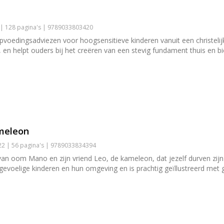
 | 128 pagina's | 9789033803420
 opvoedingsadviezen voor hoogsensitieve kinderen vanuit een christeli
en helpt ouders bij het creëren van een stevig fundament thuis en bie
ameleon
2 | 56 pagina's | 9789033834394
van oom Mano en zijn vriend Leo, de kameleon, dat jezelf durven zijn b
gevoelige kinderen en hun omgeving en is prachtig geïllustreerd me