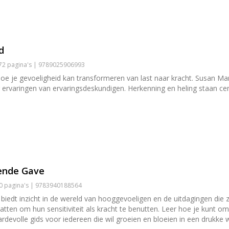
d
272 pagina's | 9789025906993
e je gevoeligheid kan transformeren van last naar kracht. Susan Mar
 ervaringen van ervaringsdeskundigen. Herkenning en heling staan cen
ende Gave
60 pagina's | 9783940188564
edt inzicht in de wereld van hooggevoeligen en de uitdagingen die zij
ten om hun sensitiviteit als kracht te benutten. Leer hoe je kunt o
rdevolle gids voor iedereen die wil groeien en bloeien in een drukke 