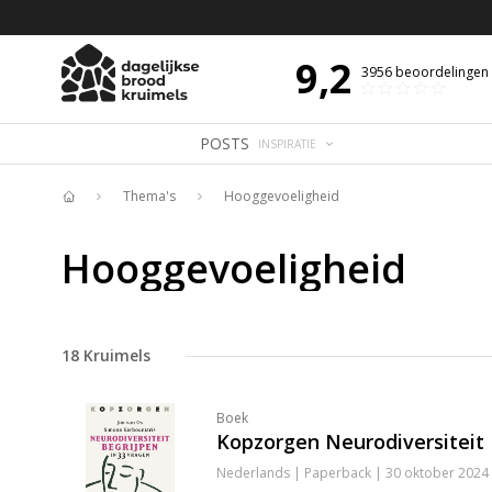
 DE DAG MET OVERDENKING 📖
BIJBELTEKST VAN DE DAG MET OVERDENK
9,2
3956
beoordelingen
POSTS
INSPIRATIE
Thema's
Hooggevoeligheid
Home
Hooggevoeligheid
18
Kruimels
Boek
Kopzorgen Neurodiversiteit 
Nederlands | Paperback | 30 oktober 2024