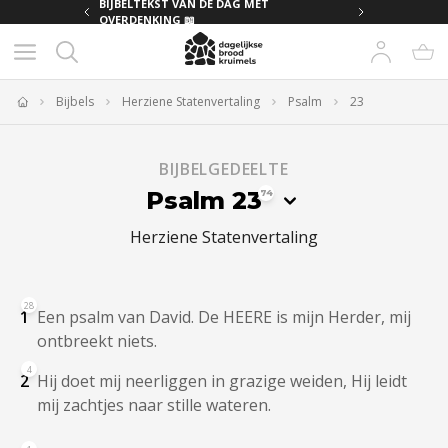
MET
BIJBELTEKST VAN DE DAG MET
OVERDENKING 📖
Bijbels
Herziene Statenvertaling
Psalm
23
Home
BIJBELGEDEELTE
Psalm 23
74
Herziene Statenvertaling
28
1
Een psalm van David. De HEERE is mijn Herder, mij
ontbreekt niets.
4
2
Hij doet mij neerliggen in grazige weiden, Hij leidt
mij zachtjes naar stille wateren.