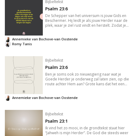
Bijbeltekst
Psalm 23:6
De Schepper van het universum is jouw Gids en
Beschermer. Hij leidt je als jouw Herder naar de
plek, waar je ziel rust vindt en herstelt. Zodat je
nergens anders meer wilt zijn dan bij Hem, omdat
je iedere dag Zijn goedheid en liefde proeft. Dat
Annemieke van Bochove-van Oostende
diepgewo
Romy Tanis
Bijbeltekst
Psalm 23:6
Ben je soms ook zo nieuwsgierig naar wat je
Goede Herder je onderweg zal laten zien, op die
route achter Hem aan? Grote kans dat het een
andere route is dan jijzelf zou uitstippelen, maar
het doel is altijd groter, altijd mooier. Soms
Annemieke van Bochove-van Oostende
ontvouwen zich ond
Bijbeltekst
Psalm 23:1
Ik vind het zo mooi, in de grondtekst staat hier
“Jahweh is mijn Herder”. De God die steeds weer