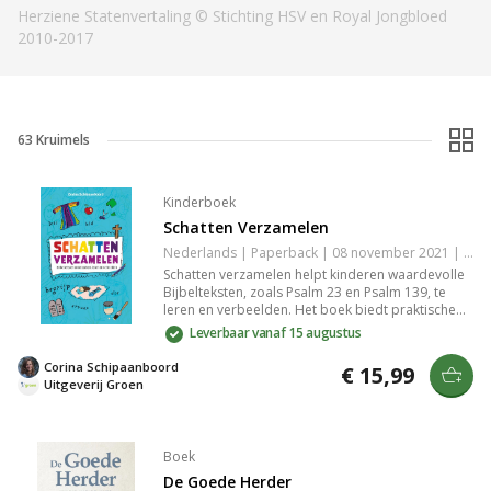
Herziene Statenvertaling © Stichting HSV en Royal Jongbloed
2010-2017
63
Kruimels
Kinderboek
Schatten Verzamelen
Nederlands | Paperback | 08 november 2021 | 104 pagina's | Basisbijbel | 9789088972942
Schatten verzamelen helpt kinderen waardevolle
Bijbelteksten, zoals Psalm 23 en Psalm 139, te
leren en verbeelden. Het boek biedt praktische
creativiteit en verdieping voor de Bijbelse feesten
Leverbaar vanaf 15 augustus
advent en lijdenstijd, waardoor kinderen ware
'schatten' voor de hemel verzamelen.
Corina Schipaanboord
€ 15,99
Uitgeverij Groen
Boek
De Goede Herder