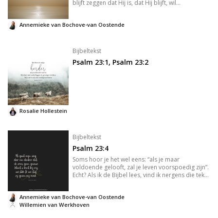
blijft zeggen dat Hij is, dat Hij blijft, wil
tegelijkertijd jouw Herder zijn. Degene die jouw
leven leidt met het doel voor jouw leven voor
Annemieke van Bochove-van Oostende
ogen. Als jouw H
Bijbeltekst
Psalm 23:1, Psalm 23:2
Rosalie Hollestein
Bijbeltekst
Psalm 23:4
Soms hoor je het wel eens: “als je maar
voldoende gelooft, zal je leven voorspoedig zijn”.
Echt? Als ik de Bijbel lees, vind ik nergens die tekst
. Ik zie wel teksten over lijden, over pijn, over
ziekte. Als ik naar de levens van de apostelen kijk,
Annemieke van Bochove-van Oostende
zagen
Willemien van Werkhoven