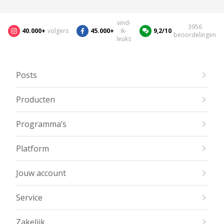
vind-
3956
40.000+
volgers
45.000+
ik-
9,2/10
beoordelingen
leuks
Posts
Producten
Programma’s
Platform
Jouw account
Service
Zakelijk