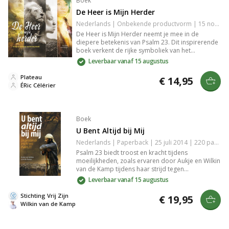
Boek
De Heer is Mijn Herder
Nederlands | Onbekende productvorm | 15 november 2017 | Basisbijbel | 9789058041289
De Heer is Mijn Herder neemt je mee in de
diepere betekenis van Psalm 23. Dit inspirerende
boek verkent de rijke symboliek van het
herderschap van God, de zorg en leiding die Hij
Leverbaar vanaf 15 augustus
biedt. Door reflecties en inzichten uit het leven
van David krijg je een vernieuwd perspectief op
Plateau
€ 14,95
vertrouwen en hoop. Een waardevolle gids voor
ÉRic Célérier
iedereen die verbinding zoekt met spirituele
thema's.
Boek
U Bent Altijd bij Mij
Nederlands | Paperback | 25 juli 2014 | 220 pagina's | 9789490254339
Psalm 23 biedt troost en kracht tijdens
moeilijkheden, zoals ervaren door Aukje en Wilkin
van de Kamp tijdens haar strijd tegen
borstkanker. Dit boek onthult de constante
Leverbaar vanaf 15 augustus
aanwezigheid en betrouwbaarheid van God in elk
levensseizoen, en hoe Zijn nabijheid steun biedt
Stichting Vrij Zijn
€ 19,95
in onzekere tijden. Inclusief gratis cd met het lied
Wilkin van de Kamp
'Ik zal er zijn' van Sela.