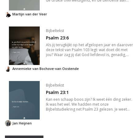
de drukte overweldigend, en de behoefte aan
voedsel enorm. Toch, in deze chaos, handelt
Jezus niet vanuit paniek. Hij ziet de nood van de
Martijn van der Veer
mensen, en in plaa
Bijbeltekst
Psalm 23:6
Als jij terugkijkt op het afgelopen jaar en daarover
deze tekst van Psalm 103 legt: wat doet dit met
jou? Waar zag jij dat God liefdevol is, genadig,
geduld en vol goedheid? Kun jij ze benoemen? En
misschien wringt het wel. Om dat wat er ook dit
Annemieke van Bochove-van Oostende
jaar is
Bijbeltekst
Psalm 23:1
Kan een schaap boos zijn? Ik weet één ding zeker.
Ik was het wel. We hadden met onze
Bijbelstudiekring net Psalm 23 gelezen. Je weet
wel. Dat lieflijke gedicht waarin een herder zijn
schaapjes leidt naar een groen weiland met een
Jan Heijnen
rustig kabbelend beekje.