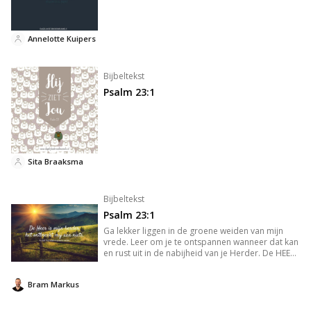
Annelotte Kuipers
Bijbeltekst
Psalm 23:1
Sita Braaksma
Bijbeltekst
Psalm 23:1
Ga lekker liggen in de groene weiden van mijn
vrede. Leer om je te ontspannen wanneer dat kan
en rust uit in de nabijheid van je Herder. De HEER
is mijn herder, het ontbreekt mij aan niets. Hij laat
mij rusten in groene weiden en voert mij naar
Bram Markus
vredig wa