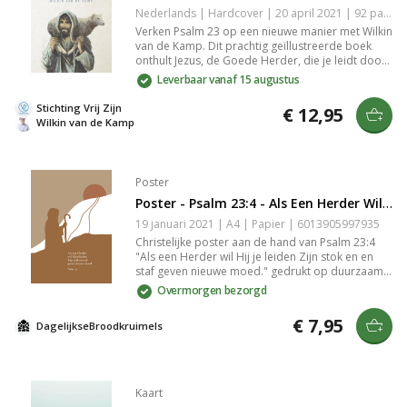
Nederlands | Hardcover | 20 april 2021 | 92 pagina's | Basisbijbel | 9789080954601
Verken Psalm 23 op een nieuwe manier met Wilkin
van de Kamp. Dit prachtig geïllustreerde boek
onthult Jezus, de Goede Herder, die je leidt door
duisternis naar rust bij Zijn tafel. Vang de essentie
Leverbaar vanaf 15 augustus
van vertrouwen en liefde en ervaar hoe niets je
ontbreekt onder Zijn hoede. Illustraties van Glenn
Stichting Vrij Zijn
€ 12,95
van der Mull verlevendigen deze inspirerende
Wilkin van de Kamp
reis.
Poster
Poster - Psalm 23:4 - Als Een Herder Wil Hij Je Leiden
19 januari 2021 | A4 | Papier | 6013905997935
Christelijke poster aan de hand van Psalm 23:4
"Als een Herder wil Hij je leiden Zijn stok en en
staf geven nieuwe moed." gedrukt op duurzaam
en stevig 350 grams papier met een matte look.
Overmorgen bezorgd
Het papierformaat van de poster is A4 (29,7 cm ×
21 cm × 0,1 cm). De poster wordt plat verzonden
€ 7,95
DagelijkseBroodkruimels
in een op maat gemaakte verpakking die extra
bescherming geeft. Als de poster toch
beschadigd raakt tijdens de verzending sturen wij
kosteloos een nieuwe naar je op. Op de
achterkant van de poster staat het logo van
Kaart
DagelijkseBroodkruimels en een kleine