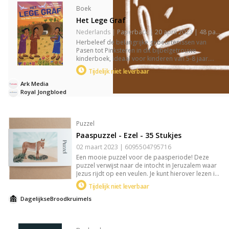
Boek
Het Lege Graf
Nederlands | Paperback | 20 april 2023 | 48 pagina's | 9789033834462
Herbeleef de belangrijke gebeurtenissen van
Pasen tot Pinksteren in dit bijbelgetrouwe
kinderboek, ideaal voor kinderen van 5-8 jaar.
Geschreven door de Engelse auteur en
Tijdelijk niet leverbaar
radiolegende Brian Sibley, biedt dit boek een
betrouwbare en toegankelijke hervertelling,
Ark Media
perfect om voor te lezen en zelf te lezen.
Royal Jongbloed
Puzzel
Paaspuzzel - Ezel - 35 Stukjes
02 maart 2023 | 6095504795716
Een mooie puzzel voor de paasperiode! Deze
puzzel verwijst naar de intocht in Jeruzalem waar
Jezus rijdt op een veulen. Je kunt hierover lezen in
Lucas 19: 28-44 Puzzel en herdenk samen met je
Tijdelijk niet leverbaar
kinderen! Formaat: 19x28 cm
DagelijkseBroodkruimels