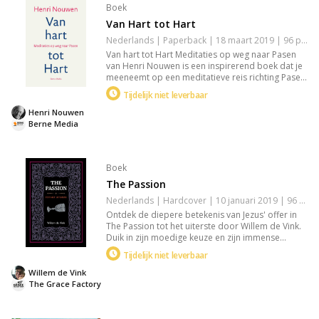
Boek
Van Hart tot Hart
Nederlands | Paperback | 18 maart 2019 | 96 pagina's | 9789089723352
Van hart tot Hart Meditaties op weg naar Pasen
van Henri Nouwen is een inspirerend boek dat je
meeneemt op een meditatieve reis richting Pasen.
Met ontroerende prozagebeden richt Nouwen
Tijdelijk niet leverbaar
zich direct tot het hart van Jezus. Ervaar de diepe,
genezende liefde en authentiek geloof die
Henri Nouwen
miljoenen lezers wereldwijd aanspreken.
Berne Media
Boek
The Passion
Nederlands | Hardcover | 10 januari 2019 | 96 pagina's | 9789082642278
Ontdek de diepere betekenis van Jezus' offer in
The Passion tot het uiterste door Willem de Vink.
Duik in zijn moedige keuze en zijn immense
geloof terwijl je zijn verhaal herleeft, geïnspireerd
Tijdelijk niet leverbaar
door kunstwerken van Bach, Rembrandt en
Chagall. Perfect voor wie gefascineerd is door de
Willem de Vink
tijdloze aantrekkingskracht van de passie.
The Grace Factory