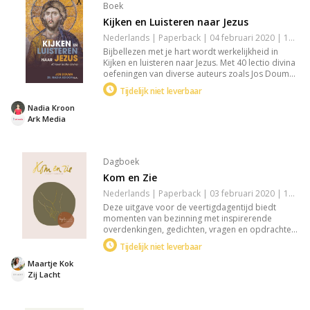
Boek
Kijken en Luisteren naar Jezus
Nederlands | Paperback | 04 februari 2020 | 192 pagina's | 9789033826986
Bijbellezen met je hart wordt werkelijkheid in
Kijken en luisteren naar Jezus. Met 40 lectio divina
oefeningen van diverse auteurs zoals Jos Douma
en zr. Nadia Kroon, ervaar je de liefdevolle blik
Tijdelijk niet leverbaar
van Jezus. Dit inspirerende boek, inclusief iconen
van Jezus, biedt spirituele verdieping voor het
Nadia Kroon
hele jaar.
Ark Media
Dagboek
Kom en Zie
Nederlands | Paperback | 03 februari 2020 | 128 pagina's | 9789492831408
Deze uitgave voor de veertigdagentijd biedt
momenten van bezinning met inspirerende
overdenkingen, gedichten, vragen en opdrachten.
Beleef de reis door de ogen van gelovigen en
Tijdelijk niet leverbaar
ontdek wat Jezus' liefde, zelfs tot in de dood,
betekent. Perfect voor reflectie en spirituele
Maartje Kok
verdieping tijdens Pasen.
Zij Lacht