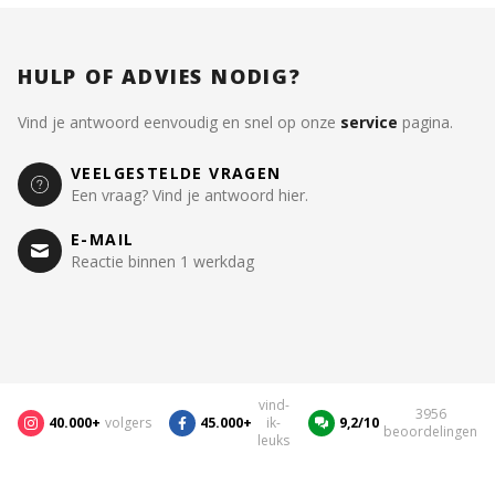
HULP OF ADVIES NODIG?
Vind je antwoord eenvoudig en snel op onze
service
pagina.
VEELGESTELDE VRAGEN
Een vraag? Vind je antwoord hier.
E-MAIL
Reactie binnen 1 werkdag
vind-
3956
40.000+
volgers
45.000+
ik-
9,2/10
beoordelingen
leuks