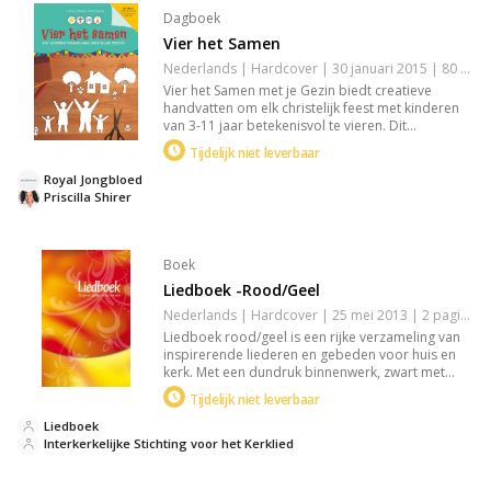
Dagboek
Vier het Samen
Nederlands | Hardcover | 30 januari 2015 | 80 pagina's | 9789033817359
Vier het Samen met je Gezin biedt creatieve
handvatten om elk christelijk feest met kinderen
van 3-11 jaar betekenisvol te vieren. Dit
praktische handboek bevat bijbelleesroosters,
Tijdelijk niet leverbaar
verhalen, en verwerkingsvormen voor feestdagen
als Kerst, Pasen en Pinksteren, geschikt voor thuis,
Royal Jongbloed
school of kerk.
Priscilla Shirer
Boek
Liedboek -Rood/Geel
Nederlands | Hardcover | 25 mei 2013 | 2 pagina's | 9789491575006
Liedboek rood/geel is een rijke verzameling van
inspirerende liederen en gebeden voor huis en
kerk. Met een dundruk binnenwerk, zwart met
steunkleur, in een genaaid gebonden uitvoering
Tijdelijk niet leverbaar
met twee leeslinten. Ideaal voor wie diepgang
zoekt in religieuze momenten en samenkomsten.
Liedboek
Interkerkelijke Stichting voor het Kerklied