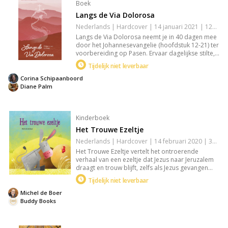
Boek
Langs de Via Dolorosa
Nederlands | Hardcover | 14 januari 2021 | 128 pagina's | 9789088972683
Langs de Via Dolorosa neemt je in 40 dagen mee
door het Johannesevangelie (hoofdstuk 12-21) ter
voorbereiding op Pasen. Ervaar dagelijkse stilte,
gebeden, leesvragen, overdenkingen,
Tijdelijk niet leverbaar
toepassingsvragen en inspirerende liederen of
gedichten. Geschreven door een divers team van
Corina Schipaanboord
vrouwen om je spirituele reis te verdiepen.
Diane Palm
Kinderboek
Het Trouwe Ezeltje
Nederlands | Hardcover | 14 februari 2020 | 32 pagina's | 9789087820596
Het Trouwe Ezeltje vertelt het ontroerende
verhaal van een ezeltje dat Jezus naar Jeruzalem
draagt en trouw blijft, zelfs als Jezus gevangen
wordt genomen en door zijn vrienden wordt
Tijdelijk niet leverbaar
verlaten. In een tijd van verraad en verdriet blijft
de ezel standvastig, tot aan het wonder dat alles
Michel de Boer
verandert. Perfect voor wie op zoek is naar een
Buddy Books
inspirerend verhaal over loyaliteit.