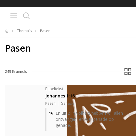
BIJBELTEKST VAN DE DAG MET
BIJBELTEKST VAN DE DAG M
OVERDENKING 📖
OVERDENKING 📖
Thema's
Pasen
Home
Pasen
249
Kruimels
Bijbeltekst
Johannes 1:16
Pasen
Genade
En uit Zijn volheid hebben wij allen
16
ontvangen, en wel genade op
genade.