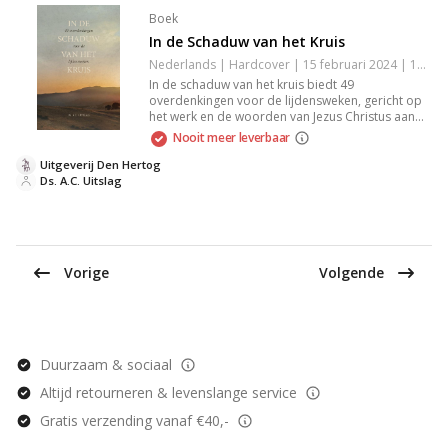
Boek
In de Schaduw van het Kruis
Nederlands | Hardcover | 15 februari 2024 | 160 pagina's | 9789033132766
In de schaduw van het kruis biedt 49
overdenkingen voor de lijdensweken, gericht op
het werk en de woorden van Jezus Christus aan
het kruis. Het boek belicht de betekenis van
Nooit meer leverbaar
Christus' kruisiging als fundament van zaligheid
en nodigt je uit in de veilige schaduw van het kruis
Uitgeverij Den Hertog
te schuilen. Perfect voor wie verdieping zoekt in
Ds. A.C. Uitslag
het geloof.
Vorige
Volgende
Duurzaam & sociaal
Altijd retourneren & levenslange service
Gratis verzending vanaf €40,-