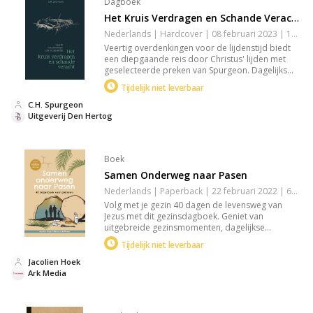
Dagboek
Het Kruis Verdragen en Schande Veracht
Nederlands | Hardcover | 08 februari 2023 | 128 pagina's | Basisbijbel | 9789033132131
Veertig overdenkingen voor de lijdenstijd biedt
een diepgaande reis door Christus' lijden met
geselecteerde preken van Spurgeon. Dagelijks
neemt het je mee naar Golgotha, met rijke
Tijdelijk niet leverbaar
inzichten en beeldspraak, om de betekenis van
Jezus' kruiswoorden en offer te verkennen.
C.H. Spurgeon
Perfekt voor een betekenisvolle voorbereiding op
Uitgeverij Den Hertog
Pasen.
Boek
Samen Onderweg naar Pasen
Nederlands | Paperback | 22 februari 2022 | 60 pagina's | 9789033834240
Volg met je gezin 40 dagen de levensweg van
Jezus met dit gezinsdagboek. Geniet van
uitgebreide gezinsmomenten, dagelijkse
bijbelteksten, vragen en creatieve opdrachten
Tijdelijk niet leverbaar
voor kinderen. Ontdek bijbelse lijnen en
puzzelstukken die samen het paasverhaal
Jacolien Hoek
vormen. Ideaal voor de voorbereiding op Pasen.
Ark Media