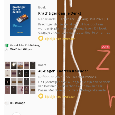
Boek
Krachtiger dan Je Denkt
Nederlands | Paperback | 25 augustus 2022 | 150 pagina's | 9789083260525
Krachtiger dan Je Denkt onthult hoe God een
wonderlijk plan heeft voor jouw leven. Dit boek
daagt je uit om jouw ware potentieel te omarmen
en te begrijpen hoe geloof je kan transformeren.
Tijdelijk niet leverbaar
De krachtige verhalen en inzichten in dit boek
inspireren je om de kracht van jouw unieke
Great Life Publishing
-50%
bestemming te verkennen en te leven naar wat
Walfried Giltjes
echt mogelijk is.
Kaart
40-Dagen Kaarten Kalender
07 februari 2025 | A6 | 6095500659654
De Lijdenstijd en de 40-dagentijd zijn een periode
van bezinning, verwachting en toeleven naar
Pasen. Met deze bijzondere 40-dagen-kalender
creëer je een dagelijks moment van rust en
Tijdelijk niet leverbaar
reflectie. De set bevat 20 dubbelzijdig bedrukte
A6-kaarten, ontworpen door Mattanja Isendoorn
Illustraatje
van Illustraatje, met prachtige illustraties en
bemoedigende woorden die je helpen om stil te
staan, je blik op Jezus te richten en bewust de weg