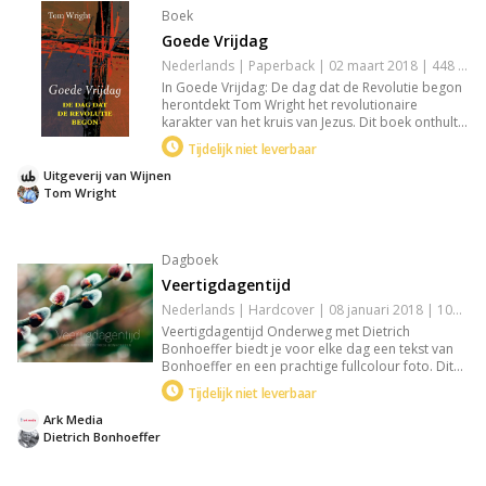
Boek
Goede Vrijdag
Nederlands | Paperback | 02 maart 2018 | 448 pagina's | Basisbijbel | 9789051945478
In Goede Vrijdag: De dag dat de Revolutie begon
herontdekt Tom Wright het revolutionaire
karakter van het kruis van Jezus. Dit boek onthult
hoe het offer van Jezus verder reikt dan
Tijdelijk niet leverbaar
persoonlijke verlossing en ons uitnodigt tot een
wereldveranderende beweging, volgens de
Uitgeverij van Wijnen
inzichten van het Nieuwe Testament.
Tom Wright
Dagboek
Veertigdagentijd
Nederlands | Hardcover | 08 januari 2018 | 104 pagina's | 9789085203025
Veertigdagentijd Onderweg met Dietrich
Bonhoeffer biedt je voor elke dag een tekst van
Bonhoeffer en een prachtige fullcolour foto. Dit
meditatieve dagboek is ideaal voor individuele
Tijdelijk niet leverbaar
bezinning of groepsgesprekken tijdens de
Veertigdagentijd tot Pasen. Een waardevol
Ark Media
geschenk voor spirituele verdieping.
Dietrich Bonhoeffer