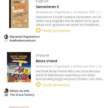
Dagboek
Samenleren II
Nederlands | Paperback | 20 oktober 2021 | 136 pagina's | 9789043537100
Samenleren II biedt creatieve handvatten om 25
weken lang dagelijks met de Bijbel om te gaan,
ideaal voor gezinnen van winter tot Pinksteren.
Met korte doordeweekse opdrachten en
Tijdelijk niet leverbaar
uitgebreide zondagse verwerkingen helpt het de
geloofsbeleving te verdiepen, inclusief lijdenstijd
Wijnanda Hogendoorn
en Pasen. Perfect voor gezinsmomenten.
KokBoekencentrum
Stripboek
Beste Vriend
Nederlands | Paperback | 04 februari 2021 | 96 pagina's | Basisbijbel | 9789083117249
Het boek Beste Vriend Alles over Jezus Messias
biedt 20 Bijbellessen waarmee je een diepe
kennismaking krijgt met Jezus Christus. Leer meer
over zijn daden, uitspraken en namen, en
Tijdelijk niet leverbaar
verbreed daarmee je begrip van wie Hij is.
Ontdek de intrigerende verhalen en maak kennis
Willem de Vink
met Jezus als jouw beste vriend.
The Grace Factory