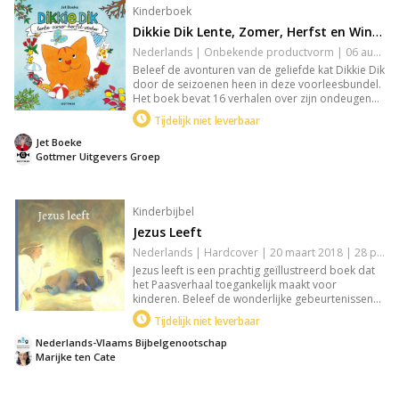
Kinderboek
Dikkie Dik Lente, Zomer, Herfst en Winter
Nederlands | Onbekende productvorm | 06 augustus 2018 | 104 pagina's | 9789025769468
Beleef de avonturen van de geliefde kat Dikkie Dik
door de seizoenen heen in deze voorleesbundel.
Het boek bevat 16 verhalen over zijn ondeugende
escapades, vergezeld door een gratis dvd met
Tijdelijk niet leverbaar
extra animaties. Perfect lees- en kijkplezier voor
thuis of onderweg, met seizoensgebonden
Jet Boeke
verhalen die jonge lezers aanspreken.
Gottmer Uitgevers Groep
Kinderbijbel
Jezus Leeft
Nederlands | Hardcover | 20 maart 2018 | 28 pagina's | 9789089120625
Jezus leeft is een prachtig geïllustreerd boek dat
het Paasverhaal toegankelijk maakt voor
kinderen. Beleef de wonderlijke gebeurtenissen
rondom de opstanding van Jezus en ontdek de
Tijdelijk niet leverbaar
hoop en vreugde die Pasen brengt. Ideaal voor
jonge lezers, een visueel aantrekkelijke en
Nederlands-Vlaams Bijbelgenootschap
inspirerende kennismaking met de Bijbel.
Marijke ten Cate