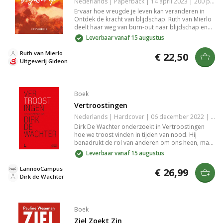
Nederlands | Paperback | 14 april 2023 | 200 pagina's | Basisbijbel | 9789059992351
Ervaar hoe vreugde je leven kan veranderen in
Ontdek de kracht van blijdschap. Ruth van Mierlo
deelt haar weg van burn-out naar blijdschap en
biedt praktische handvatten en inspirerende
Leverbaar vanaf 15 augustus
verhalen om een positief leven te leiden ondanks
tegenslagen. Leer positief denken en hervind je
Ruth van Mierlo
€ 22,50
levensvreugde.
Uitgeverij Gideon
Boek
Vertroostingen
Nederlands | Hardcover | 06 december 2022 | 240 pagina's | 9789401489614
Dirk De Wachter onderzoekt in Vertroostingen
hoe we troost vinden in tijden van nood. Hij
benadrukt de rol van anderen om ons heen, maar
wijst ook op de kracht van kunst, natuur, en
Leverbaar vanaf 15 augustus
rituelen. Een baken van hoop en verbondenheid
voor iedereen die inzicht zoekt in persoonlijke
LannooCampus
€ 26,99
steunbronnen.
Dirk de Wachter
Boek
Ziel Zoekt Zin