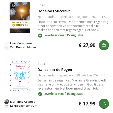
Boek
Hopeloos Succesvol
Nederlands | Paperback | 18 januari 2022 | 176 pagina's | 9789089655905
Hopeloos Succesvol Ondernemen met Tegenslag
biedt handvatten voor ondernemers die te
maken hebben met tegenslagen. Het boek
combineert inspirerende verhalen en praktische
Leverbaar vanaf 15 augustus
tips om weer op koers te komen. Leer omgaan
met uitdagingen, herstel je motivatie en bouw aan
Floris Venneman
€ 27,99
een veerkrachtige onderneming. Perfect voor
Van Duuren Media
iedereen die zijn ondernemersdromen wil
realiseren, ondanks de obstakels.
Boek
Dansen in de Regen
Nederlands | Paperback | 28 oktober 2021 | 192 pagina's | 9789043538077
Dansen in de regen van Marianne Grandia biedt
inspiratie om vreugde te vinden in God tijdens
levensstormen. Het boek moedigt aan tot
vreugde en verdriet begrijpen, keuzes maken en
Leverbaar vanaf 15 augustus
openstaan voor goddelijke geschenken. Met
warme, toegankelijke schrijfstijl en positieve
Marianne Grandia
€ 17,99
levenslessen, perfect voor spirituele groei.
KokBoekencentrum