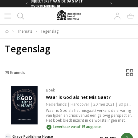
MET
BIJBELTEKST VAN DE DAG MET
OVERDENKING 📖
Thema's
Tegenslag
Home
Tegenslag
79
Kruimels
Boek
Waar is God als het Mis Gaat?
Nederlands | Hardcover | 20 mei 2021 | 80 pagina's | 9789492234797
Waar is God als het misgaat? verkent de ervaring
van lijden en crisis vanuit een gelovig perspectief.
Het boek biedt inzicht in de worstelingen met
geloof te midden van pijn en biedt herkenbare
Leverbaar vanaf 15 augustus
verhalen en troost. Het legt de relatie tussen
menselijk lijden en divine aanwezigheid bloot,
Grace Publishing House