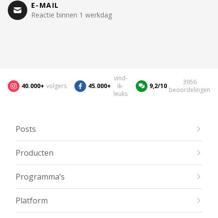
E-MAIL
Reactie binnen 1 werkdag
vind-
3956
40.000+
volgers
45.000+
ik-
9,2/10
beoordelingen
leuks
Posts
Producten
Programma’s
Platform