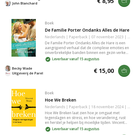
€ 8,95
waardoor je nieuwe inzichten en hoop kunt
John Blanchard
vinden in moeilijke tijden.
Boek
De Familie Porter Ondanks Alles de Hare
Nederlands | Paperback | 07 november 2023 | 417 pagina's | 9789493208872
De Familie Porter Ondanks Alles de Hare is een
aangrijpend verhaal dat de complexe emoties en
onverbrekelijke banden binnen een gezin verkent.
De personages worden geconfronteerd met
Leverbaar vanaf 15 augustus
uitdagingen en geheimen die hun onderlinge
relaties op de proef stellen. Dit boek biedt een
Becky Wade
€ 15,00
diepgaande kijk op loyaliteit, vergeving en de
Uitgeverij de Parel
kracht van familie, perfect voor liefhebbers van
meeslepende dramas.
Boek
Hoe We Breken
Nederlands | Paperback | 18 november 2024 | 320 pagina's | 9789057126048
Hoe We Breken laat zien hoe je omgaat met
tegenslagen en stress, en hoe verandering, rust
en herstel je helpen bij moeilijke tijden. Vincent
Deary verbindt psychologie, filosofie en religie tot
Leverbaar vanaf 15 augustus
een inspirerende gids voor veerkracht en balans