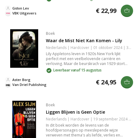
zijn verhalen over passie, liefde en hoop, die je
helpen om nieuwe ogen te werpen op je eigen
Gidon Lev
€ 22,99
uitdagingen.
VBK Uitgevers
Boek
Waar de Mist Niet Kan Komen - Lily
Nederlands | Hardcover | 01 oktober 2024 | 352 pagina's | 9789493341302
Lily Appletons leven in 1920s New York lijkt
perfect met een veelbelovende carrière en
verloving. Maar de beurskrach van 1929 stort
haar in de chaos van de Grote Depressie. Terwijl
Leverbaar vanaf 15 augustus
ze worstelt om haar leven op te bouwen, komen
verborgen waarheden uit haar verleden boven en
Aster Borg
€ 24,95
verandert alles.
Van Driel Publishing
Boek
Liggen Blijven is Geen Optie
Nederlands | Hardcover | 19 september 2024 | 160 pagina's | 9789461563255
In dit boek worden de levens van de
hoofdpersonages op meeslepende wijze
verweven met thema's als liefde, verlies en