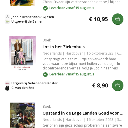
China. Ervaar zijn vastberadenheid terwijl hij het
Evangelie verspreidt, vaak vanaf een woonboot.
Leverbaar vanaf 15 augustus
Ondanks uitdagingen en tegenslagen blijft hij
onverschrokken, bekend als 'de man met het
Jannie Kranendonk-Gijssen
€ 10,95
boek'.
Uitgeverij de Banier
Boek
Lot in het Ziekenhuis
Nederlands | Hardcover | 16 oktober 2023 | 64 pagina's | 9789463702485
Lot springt van een muurtje en verwondt haar
voet, waarna ze bijna moet huilen van de pijn. In
dit ontroerende verhaal volg je Lot in haar reis
naar en verblijf in het ziekenhuis, vol steun van
Leverbaar vanaf 15 augustus
familie en vrienden. Perfect voor kinderen en
ouders die zich willen verdiepen in het proces van
Uitgeverij Gebroeders Koster
€ 8,90
herstel.
C. van den End
Boek
Opstand in de Lage Landen Goud voor de Prins
Nederlands | Hardcover | 16 oktober 2023 | 370 pagina's | 9789463702478
Gerlof en zijn gezelschap proberen na een zware