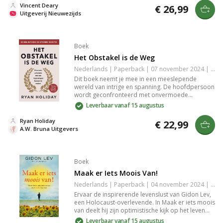
in het moderne leven.
Vincent Deary
€ 26,99
Uitgeverij Nieuwezijds
Boek
Het Obstakel is de Weg
Nederlands | Paperback | 07 november 2024 | 256 pagina's | 9789400518193
Dit boek neemt je mee in een meeslepende
wereld van intrige en spanning. De hoofdpersoon
wordt geconfronteerd met onvermoede
uitdagingen en geheimen uit het verleden,
Leverbaar vanaf 15 augustus
waardoor de grenzen tussen goed en kwaad
vervagen. Verrassende wendingen en
Ryan Holiday
€ 22,99
diepgaande karakterontwikkeling houden je op
A.W. Bruna Uitgevers
het puntje van je stoel. Een aanrader voor
liefhebbers van spannende verhalen en sterke
personages.
Boek
Maak er Iets Moois Van!
Nederlands | Paperback | 04 november 2024 | 224 pagina's | 9789023962496
Ervaar de inspirerende levenslust van Gidon Lev,
een Holocaust-overlevende. In Maak er iets moois
van deelt hij zijn optimistische kijk op het leven
ondanks verlies en tegenslag. Laat je raken door
Leverbaar vanaf 15 augustus