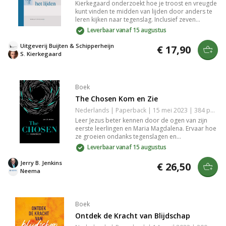
Kierkegaard onderzoekt hoe je troost en vreugde
kunt vinden te midden van lijden door anders te
leren kijken naar tegenslag. Inclusief zeven
avondmaalstoespraken die het christelijk geloof
Leverbaar vanaf 15 augustus
en omgaan met moeilijkheden vanuit
verschillende invalshoeken belichten.
Uitgeverij Buijten & Schipperheijn
€ 17,90
S. Kierkegaard
Boek
The Chosen Kom en Zie
Nederlands | Paperback | 15 mei 2023 | 384 pagina's | 9789492925725
Leer Jezus beter kennen door de ogen van zijn
eerste leerlingen en Maria Magdalena. Ervaar hoe
ze groeien ondanks tegenslagen en
misverstanden. Ontmoet diverse volgelingen met
Leverbaar vanaf 15 augustus
unieke verhalen, terwijl Jezus’ populariteit zowel
hoop als onrust brengt in deze meeslepende
Jerry B. Jenkins
€ 26,50
roman gebaseerd op de serie The Chosen.
Neema
Boek
Ontdek de Kracht van Blijdschap