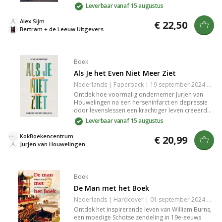
vergeving. Door scherpe dialogen en diepgaande
Leverbaar vanaf 15 augustus
karakterontwikkeling krijg je een indringend beeld
van hun emotionaliteit en groei. Een krachtig
Alex Sijm
€ 22,50
verhaal dat je raakt en aan het denken zet, perfect
Bertram + de Leeuw Uitgevers
voor liefhebbers van hedendaagse literatuur.
Boek
Als Je het Even Niet Meer Ziet
Nederlands | Paperback | 19 september 2024 | 144 pagina's | 9789043541497
Ontdek hoe voormalig ondernemer Jurjen van
Houwelingen na een herseninfarct en depressie
door levenslessen een krachtiger leven creëerde.
Laat je inspireren door zijn persoonlijke reis vol
Leverbaar vanaf 15 augustus
uitdagingen en herstel. Perfect voor wie
veerkracht en levensinzicht zoekt na tegenslagen.
KokBoekencentrum
€ 20,99
Jurjen van Houwelingen
Boek
De Man met het Boek
Nederlands | Hardcover | 01 september 2024 | 80 pagina's | 9789402910858
Ontdek het inspirerende leven van William Burns,
een moedige Schotse zendeling in 19e-eeuws