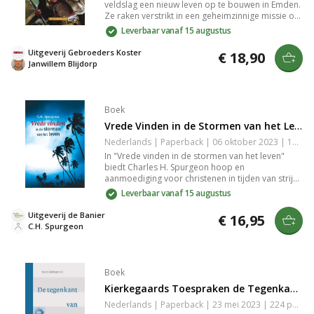
veldslag een nieuw leven op te bouwen in Emden.
Ze raken verstrikt in een geheimzinnige missie op
zee, terwijl zijn zwager Sibrand onverwachte
Leverbaar vanaf 15 augustus
keuzes maakt. Beleef de spanning en tegenslagen
in de historische context van de 80-jarige oorlog.
Uitgeverij Gebroeders Koster
€ 18,90
Janwillem Blijdorp
Boek
Vrede Vinden in de Stormen van het Leven
Nederlands | Paperback | 06 oktober 2023 | 184 pagina's | Basisbijbel | 9789402908541
In "Vrede vinden in de stormen van het leven"
biedt Charles H. Spurgeon hoop en
aanmoediging voor christenen in tijden van strijd
en moeite. Door geloof veranderen tegenslagen
Leverbaar vanaf 15 augustus
in zegeningen en angst in vrede. Ontdek de kracht
van vertrouwen in God voor troost en kracht bij
Uitgeverij de Banier
€ 16,95
uitdagingen.
C.H. Spurgeon
Boek
Kierkegaards Toespraken de Tegenkant van het Lijden
Nederlands | Paperback | 23 mei 2023 | 224 pagina's | 9789463692229