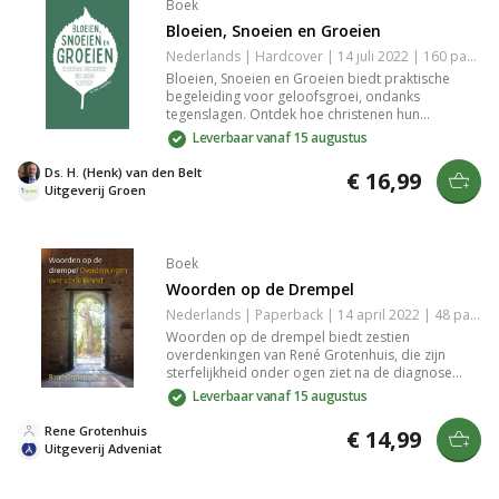
Boek
Bloeien, Snoeien en Groeien
Nederlands | Hardcover | 14 juli 2022 | 160 pagina's | 9789088973222
Bloeien, Snoeien en Groeien biedt praktische
begeleiding voor geloofsgroei, ondanks
tegenslagen. Ontdek hoe christenen hun
geestelijke strijd overwinnen en dichter bij God
Leverbaar vanaf 15 augustus
komen door de kracht van genade. Dit boek
inspireert tot het dragen van vrucht en het
Ds. H. (Henk) van den Belt
€ 16,99
reflecteren van Christus’ liefde.
Uitgeverij Groen
Boek
Woorden op de Drempel
Nederlands | Paperback | 14 april 2022 | 48 pagina's | 9789493279087
Woorden op de drempel biedt zestien
overdenkingen van René Grotenhuis, die zijn
sterfelijkheid onder ogen ziet na de diagnose
slokdarmkanker. Hij reflecteert op leven, dood en
Leverbaar vanaf 15 augustus
de kracht van genade, steun van dierbaren en
liefde. Een diepgaand, inspirerend boek over de
Rene Grotenhuis
€ 14,99
laatste reis in het leven.
Uitgeverij Adveniat