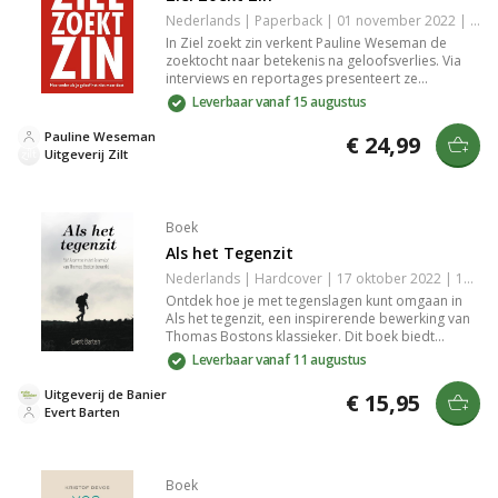
Nederlands | Paperback | 01 november 2022 | 208 pagina's | 9789493198357
In Ziel zoekt zin verkent Pauline Weseman de
zoektocht naar betekenis na geloofsverlies. Via
interviews en reportages presenteert ze
vernieuwende vormen van christendom, zoals
Leverbaar vanaf 15 augustus
waterspiritualiteit en klimaatactivisme. Ontmoet
inspirerende figuren die hun ziel opnieuw richting
Pauline Weseman
€ 24,99
geven ondanks tegenslagen.
Uitgeverij Zilt
Boek
Als het Tegenzit
Nederlands | Hardcover | 17 oktober 2022 | 144 pagina's | Basisbijbel | 9789087187972
Ontdek hoe je met tegenslagen kunt omgaan in
Als het tegenzit, een inspirerende bewerking van
Thomas Bostons klassieker. Dit boek biedt
inzichten vanuit de Bijbel over waarom je
Leverbaar vanaf 11 augustus
hindernissen ervaart en biedt troost en lering,
vooral voor jongeren die worstelen met
Uitgeverij de Banier
€ 15,95
levensvragen.
Evert Barten
Boek