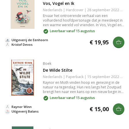
Vos, Vogel en Ik
Nederlands | Hardcover | 28 september 2022 | 95 pagina's | 9789462916647
Ervaar het ontroerende verhaal van een
volhardend hoofdpersonage dat je meesleept in
een warme wereld vol vrienden. In Vos, Vogel en
ik leer je hoe je met steun moeilijkheden kunt
Leverbaar vanaf 15 augustus
overwinnen. Geniet van de unieke wisselwerking
tussen tekst, beeld en vormgeving in dit
Uitgeverij de Eenhoorn
€ 19,95
hoopvolle avontuur.
Kristof Devos
Boek
De Wilde Stilte
Nederlands | Paperback | 15 september 2022 | 320 pagina's | 9789463822503
Raynor en Moth vinden hoop en genezing in de
natuur na tegenslag. Hun reis langs het Zoutpad
brengt hen naar een kans op een nieuw begin in
Cornwall. Dit verhaal onthult de krachtige
Leverbaar vanaf 15 augustus
verbinding tussen mens en natuur en de helende
kracht daarvan. Een inspirerend relaas over
Raynor Winn
€ 15,00
liefde, overleven en regeneratie.
Uitgeverij Balans