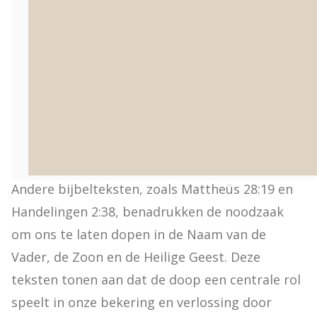
In de Bijbel zijn veel teksten die verwijzen naar 
de doop en de betekenis ervan.

Een van de bekendste bijbelteksten over de 
doop is Markus 16:16, waarin staat "Wie in Mij 
gelooft en zich laat dopen, zal zalig worden; 
maar wie niet gelooft, zal veroordeeld worden." 
Deze tekst benadrukt het belang van geloof en 
de doop als uiting van dat geloof.

Andere bijbelteksten, zoals Mattheüs 28:19 en 
Handelingen 2:38, benadrukken de noodzaak 
om ons te laten dopen in de Naam van de 
Vader, de Zoon en de Heilige Geest. Deze 
teksten tonen aan dat de doop een centrale rol 
speelt in onze bekering en verlossing door 