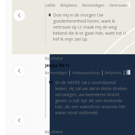
Liefde
Belijdenis
Bemoedigen
Vertrouwen
Doe mij in de morgen Uw
8
goedertierenheid horen, want ik
vertrouw op U; maak mij de weg
bekend die ik te gaan heb, want tot U
hef ik mijn ziel op.
Bijbeltekst
Jesaja 58:11
Bemoedigen
Volwassendoop
Belijdenis
Dop
En de HEERE zal u voortdurend
11
leiden, Hij zal uw ziel in dorre streken
verzadigen, uw beenderen kracht
geven; u zult zijn als een bevloeide
tuin, als een waterbron waarvan het
water nooit ontbreekt.
Bijbeltekst