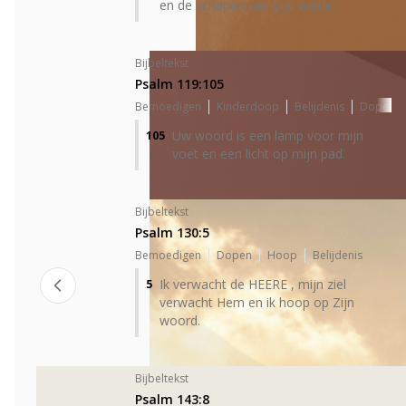
en de schapen van Zijn weide.
Bijbeltekst
Psalm 119:105
Bemoedigen
Kinderdoop
Belijdenis
Dopen
Uw woord is een lamp voor mijn
105
voet en een licht op mijn pad.
Bijbeltekst
Psalm 130:5
Bemoedigen
Dopen
Hoop
Belijdenis
Ik verwacht de HEERE , mijn ziel
5
verwacht Hem en ik hoop op Zijn
woord.
Bijbeltekst
Psalm 143:8