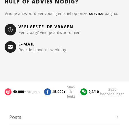
HULP OF ADVIES NODIG?
Vind je antwoord eenvoudig en snel op onze
service
pagina.
VEELGESTELDE VRAGEN
Een vraag? Vind je antwoord hier.
E-MAIL
Reactie binnen 1 werkdag
vind-
3956
40.000+
volgers
45.000+
ik-
9,2/10
beoordelingen
leuks
Posts