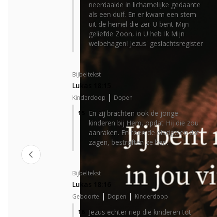
neerdaalde in lichamelijke gedaante
als een duif. En er kwam een stem
uit de hemel die zei: U bent Mijn
geliefde Zoon, in U heb Ik Mijn
welbehagen! Jezus' geslachtsregister
Bijbeltekst
Lukas 18:15
Kinderdoop
Dopen
En zij brachten ook de jonge
15
kinderen bij Hem, opdat Hij die zou
aanraken. En toen de discipelen dat
zagen, bestraften ze hen.
Bijbeltekst
Lukas 18:16
Geboorte
Dopen
Kinderdoop
Jezus echter riep die kinderen tot
16