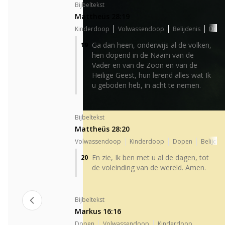
Bijbeltekst
Mattheüs 28:19
Kinderdoop
Volwassendoop
Belijdenis
Dope
Ga dan heen, onderwijs al de volken,
19
hen dopend in de Naam van de
Vader en van de Zoon en van de
Heilige Geest, hun lerend alles wat Ik
u geboden heb, in acht te nemen.
Bijbeltekst
Mattheüs 28:20
Volwassendoop
Kinderdoop
Dopen
Belijden
En zie, Ik ben met u al de dagen, tot
20
de voleinding van de wereld. Amen.
Bijbeltekst
Markus 16:16
Dopen
Volwassendoop
Kinderdoop