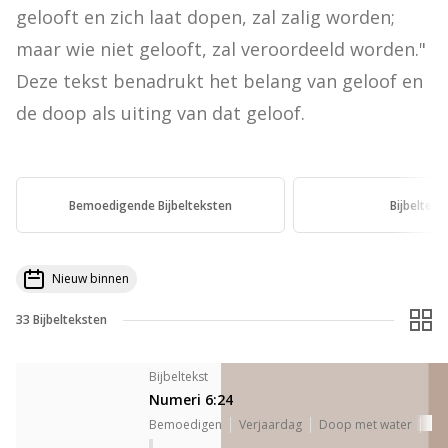
gelooft en zich laat dopen, zal zalig worden; 
maar wie niet gelooft, zal veroordeeld worden." 
Deze tekst benadrukt het belang van geloof en 
de doop als uiting van dat geloof.
Bemoedigende Bijbelteksten
Bijbelteks
Nieuw binnen
33
Bijbelteksten
Bijbeltekst
Numeri 6:24
Bemoedigen
Verjaardag
Doop met water
Ki