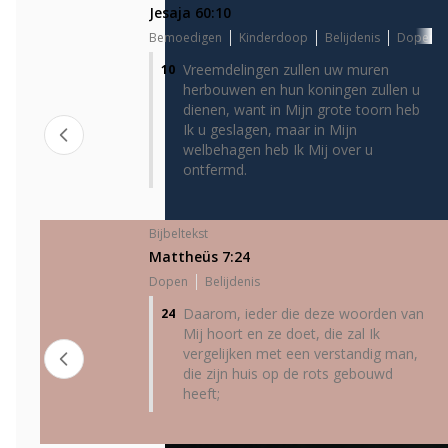
Jesaja 60:10
Bemoedigen
Kinderdoop
Belijdenis
Dopen
Vreemdelingen zullen uw muren
10
herbouwen en hun koningen zullen u
dienen, want in Mijn grote toorn heb
Ik u geslagen, maar in Mijn
welbehagen heb Ik Mij over u
ontfermd.
Bijbeltekst
Mattheüs 7:24
Dopen
Belijdenis
Daarom, ieder die deze woorden van
24
Mij hoort en ze doet, die zal Ik
vergelijken met een verstandig man,
die zijn huis op de rots gebouwd
heeft;