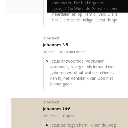
met water, Die had tegen mij
gezegd: Op Wie u de Geest zult zien
neerdalen en op Hem blijven, Die is
het Die met de Heilige Geest doopt.
Bijbeltekst
Johannes 3:5
Dopen
Doop met water
Jezus antwoordde: Voorwaar,
5
voorwaar, Ik zeg u: Als iemand niet
geboren wordt uit water en Geest,
kan hij het Koninkrijk van God niet
binnengaan.
Bijbeltekst
Johannes 14:6
Belijdenis
Dopen
Jezus zei tegen hem: Ik ben de Weg,
6