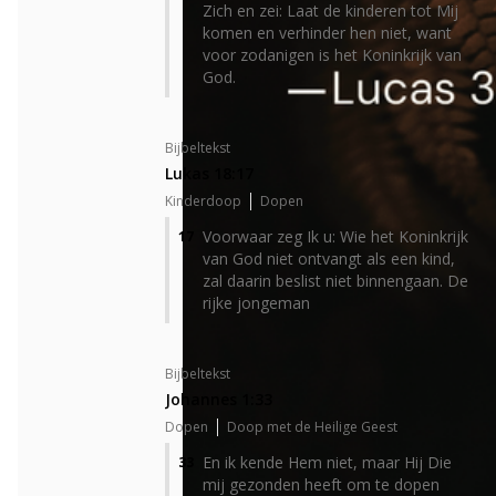
Zich en zei: Laat de kinderen tot Mij
komen en verhinder hen niet, want
voor zodanigen is het Koninkrijk van
God.
Bijbeltekst
Lukas 18:17
Kinderdoop
Dopen
Voorwaar zeg Ik u: Wie het Koninkrijk
17
van God niet ontvangt als een kind,
zal daarin beslist niet binnengaan. De
rijke jongeman
Bijbeltekst
Johannes 1:33
Dopen
Doop met de Heilige Geest
En ik kende Hem niet, maar Hij Die
33
mij gezonden heeft om te dopen